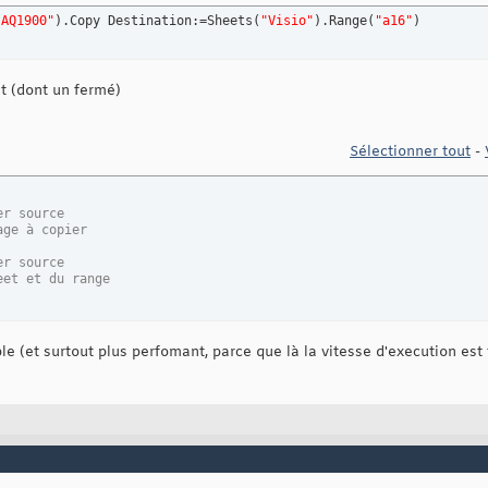
:AQ1900"
)
.Copy Destination:=Sheets
(
"Visio"
)
.Range
(
"a16"
)
nt (dont un fermé)
Sélectionner tout
-
er source
age à copier
er source
eet et du range
le (et surtout plus perfomant, parce que là la vitesse d'execution est t