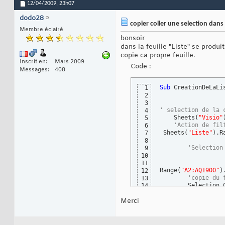
12/04/2009,
23h07
dodo28
copier coller une selection dans 
Membre éclairé
bonsoir
dans la feuille "Liste" se produi
copie ca propre feuille.
Inscrit en
Mars 2009
Code :
Messages
408
Sub
 CreationDeLaLi
1
2
3
' selection de la 
4
    Sheets
(
"Visio"
5
'Action de fil
6
 Sheets
(
"Liste"
)
.R
7
8
'Selection
9
10
11
Range
(
"A2:AQ1900"
)
12
'copie du 
13
        Selection.C
14
'selection
15
Merci
        Sheets
(
"Vi
16
     Range
(
"a16"
)
.
17
'Collage
18
        ActiveSheet
19