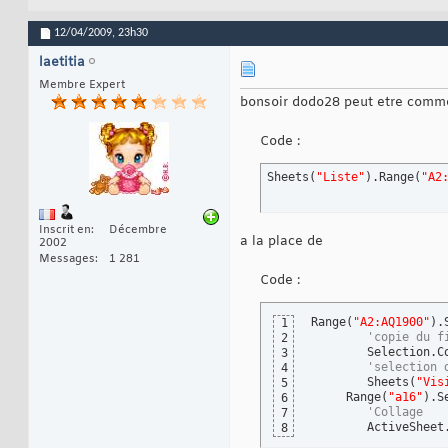
20
'retire le quadril
21
12/04/2009,
23h30
ActiveWindow.Displ
22
23
laetitia
End
Sub
24
Membre Expert
bonsoir dodo28 peut etre comm
Code :
Sheets
(
"Liste"
)
.Range
(
"A2
Inscrit en
Décembre
a la place de
2002
Messages
1 281
Code :
Range
(
"A2:AQ1900"
)
.
1
'copie du f
2
        Selection.Co
3
'selection 
4
        Sheets
(
"Vis
5
     Range
(
"a16"
)
.S
6
'Collage
7
        ActiveSheet
8