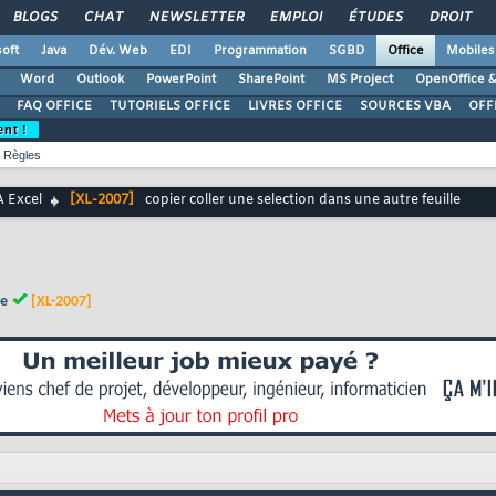
BLOGS
CHAT
NEWSLETTER
EMPLOI
ÉTUDES
DROIT
oft
Java
Dév. Web
EDI
Programmation
SGBD
Office
Mobiles
Word
Outlook
PowerPoint
SharePoint
MS Project
OpenOffice &
FAQ OFFICE
TUTORIELS OFFICE
LIVRES OFFICE
SOURCES VBA
OFF
ent !
Règles
 Excel
[XL-2007]
copier coller une selection dans une autre feuille
le
[XL-2007]