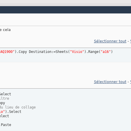
lage
ayGridlines = 
False
e cela
Sélectionner tout
-
:AQ1900"
)
.Copy Destination:=Sheets
(
"Visio"
)
.Range
(
"a16"
)
Sélectionner tout
-
Select

iltre
py

du lieu de collage
io"
)
.Select

elect

.Paste