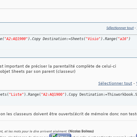
Sélectionner tout
-
e
(
"A2:AQ1900"
)
.Copy Destination:=Sheets
(
"Visio"
)
.Range
(
"a16"
)
 est important de préciser la parentalité complète de celui-ci
 l'objet Sheets par son parent (classeur)
Sélectionner tout
-
eets
(
"Liste"
)
.Range
(
"A2:AQ1900"
)
.Copy Destination:=Thisworkbook.
on les classeurs doivent être ouverts(écrit de mémoire donc non test
nt, et les mots pour le dire arrivent aisément.
(Nicolas Boileau)