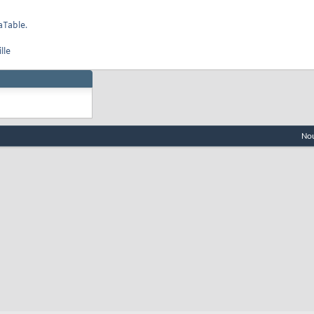
aTable.
lle
Nou