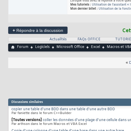
Lorsque vous avez la réponse à votre quest
Mes tutoriels
:
Utilisation de l'assistant « 
Mon dernier billet
:
Utilisation de la fonct
+
Cet
Répondre à la discussion
Actualités
FAQs OFFICE
TUTORIE
Forum
Logiciels
Microsoft Office
Excel
Macros et VBA
«
D
Discussions similaires
copier une table d'une BDD dans une table d'une autre BDD
Par faniette dans le forum C++Builder
[Toutes versions]
coller les données d'une plage d'une cellule dans un
Par arthson dans le forum Macros et VBA Excel