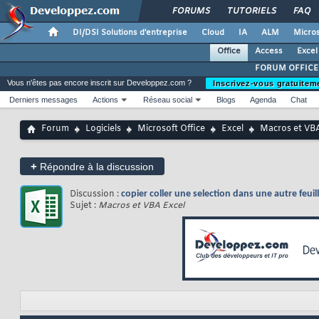
FORUMS
TUTORIELS
FAQ
DI/DSI Solutions d'entreprise
Cloud
IA
ALM
Micros
Office
Access
Excel
FORUM OFFICE
Vous n'êtes pas encore inscrit sur Developpez.com ?
Inscrivez-vous gratuitem
Derniers messages
Actions
Réseau social
Blogs
Agenda
Chat
Forum
Logiciels
Microsoft Office
Excel
Macros et VBA
+
Répondre à la discussion
Discussion :
copier coller une selection dans une autre feuil
Sujet :
Macros et VBA Excel