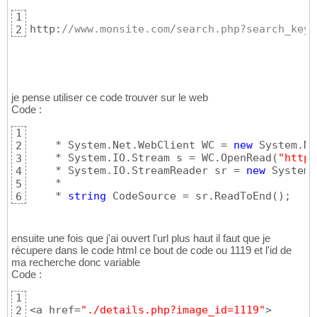
1
http:
//www.monsite.com/search.php?search_keyw
2
je pense utiliser ce code trouver sur le web
Code :
1
    * System.Net.WebClient WC = 
new
 System.Ne
2
    * System.IO.Stream s = WC.OpenRead
(
"http:
3
    * System.IO.StreamReader sr = 
new
 System.
4
    *

5
    * 
string
 CodeSource = sr.ReadToEnd
(
)
;
6
ensuite une fois que j'ai ouvert l'url plus haut il faut que je
récupere dans le code html ce bout de code ou 1119 et l'id de
ma recherche donc variable
Code :
1
<a href=
"./details.php?image_id=1119"
>
2