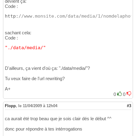
devient ça:
Code :
http:
//www.monsite.com/data/media/1/nomdelaphoto
sachant cela:
Code :
"./data/media/"
D'ailleurs, ça vient d'où ça: "./data/media/"?
Tu veux faire de l'url rewriting?
A+
0
0
Flopp
,
le 11/04/2009 à 12h04
#3
ca aurait été trop beau que je sois clair dés le début ^^
donc pour répondre à tes intérrogations