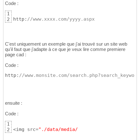
Code :
1
http:
//www.xxxx.com/yyyy.aspx
2
C'est uniquement un exemple que j'ai trouvé sur un site web
qu'il faut que j'adapte à ce que je veux lire comme premiere
page cad :
Code :
http:
//www.monsite.com/search.php?search_keyword
ensuite :
Code :
1
<img src=
"./data/media/
2