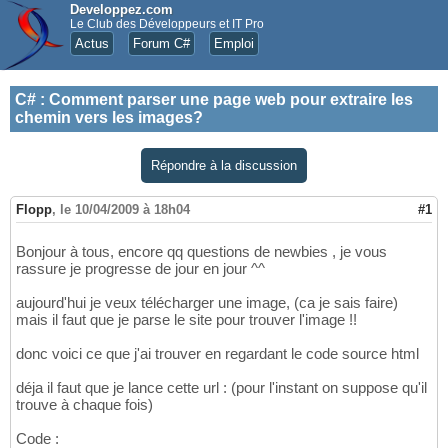
Developpez.com
Le Club des Développeurs et IT Pro
Actus
Forum C#
Emploi
C#
:
Comment parser une page web pour extraire les
chemin vers les images?
Répondre à la discussion
Flopp
,
le 10/04/2009 à 18h04
#1
Bonjour à tous, encore qq questions de newbies , je vous
rassure je progresse de jour en jour ^^
aujourd'hui je veux télécharger une image, (ca je sais faire)
mais il faut que je parse le site pour trouver l'image !!
donc voici ce que j'ai trouver en regardant le code source html
déja il faut que je lance cette url : (pour l'instant on suppose qu'il
trouve à chaque fois)
Code :