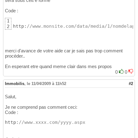
sera sous cett e forme
Code :
1
http:
//www.monsite.com/data/media/1/nomdelaph
2
merci d'avance de votre aide car je sais pas trop comment
procéder..
En esperant etre quand meme clair dans mes propos
0
0
Immobilis
,
le 11/04/2009 à 11h52
#2
Salut,
Je ne comprend pas comment ceci:
Code :
http:
//www.xxxx.com/yyyy.aspx