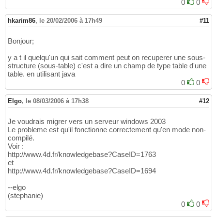
0
0
hkarim86
,
le 20/02/2006 à 17h49
#11
Bonjour;
y a t il quelqu'un qui sait comment peut on recuperer une sous-
structure (sous-table) c'est a dire un champ de type table d'une
table. en utilisant java
0
0
Elgo
,
le 08/03/2006 à 17h38
#12
Je voudrais migrer vers un serveur windows 2003
Le probleme est qu'il fonctionne correctement qu'en mode non-
compilé.
Voir :
http://www.4d.fr/knowledgebase?CaseID=1763
et
http://www.4d.fr/knowledgebase?CaseID=1694
--elgo
(stephanie)
0
0