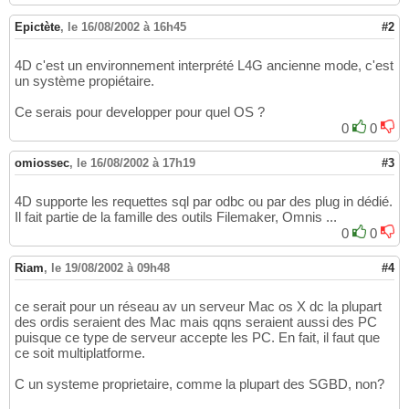
Epictète
,
le 16/08/2002 à 16h45
#2
4D c'est un environnement interprété L4G ancienne mode, c'est
un système propiétaire.
Ce serais pour developper pour quel OS ?
0
0
omiossec
,
le 16/08/2002 à 17h19
#3
4D supporte les requettes sql par odbc ou par des plug in dédié.
Il fait partie de la famille des outils Filemaker, Omnis ...
0
0
Riam
,
le 19/08/2002 à 09h48
#4
ce serait pour un réseau av un serveur Mac os X dc la plupart
des ordis seraient des Mac mais qqns seraient aussi des PC
puisque ce type de serveur accepte les PC. En fait, il faut que
ce soit multiplatforme.
C un systeme proprietaire, comme la plupart des SGBD, non?