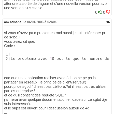
attendre la sortie de Jaguar et d'une nouvelle version pour avoir
une version plus stable.
0
0
am.adnane
,
le 06/01/2006 à 02h04
#6
si vous n'avez pa d problemes moi aussi je suis intéresser pr
ce sgbd..!
vous aviez dit que:
Code :
1
Le probleme avec 
4
D est le que le nombre de b
2
cad que une application realiser avec 4d ,on ne pe pa la
partager en réseaux.(le principe de client/serveur)
pourqui ce sgbd 4d n'est pas célébre,?et il n'est pa trés utiliser
par les entreprise.!
et ce qu'il contient des requete SQL.?
j'aimerai avoir quelque documentation efficace sur ce sgbd ,(je
suis intéresser).
et le sujet est ouvert pour l déscussion autour de 4d.
...