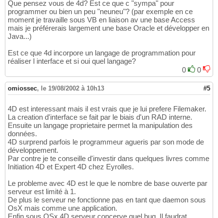
Que pensez vous de 4d? Est ce que c "sympa" pour
programmer ou bien un peu "neuneu"? (par exemple en ce
moment je travaille sous VB en liaison av une base Access
mais je préférerais largement une base Oracle et développer en
Java...)
Est ce que 4d incorpore un langage de programmation pour
réaliser l interface et si oui quel langage?
0
0
omiossec
,
le 19/08/2002 à 10h13
#5
4D est interessant mais il est vrais que je lui prefere Filemaker.
La creation d'interface se fait par le biais d'un RAD interne.
Ensuite un langage proprietaire permet la manipulation des
données.
4D surprend parfois le programmeur agueris par son mode de
développement.
Par contre je te conseille d'investir dans quelques livres comme
Initiation 4D et Expert 4D chez Eyrolles.
Le probleme avec 4D est le que le nombre de base ouverte par
serveur est limité à 1.
De plus le serveur ne fonctionne pas en tant que daemon sous
OsX mais comme une application.
Enfin sous OSx 4D serveur concerve quel bug. Il faudrat