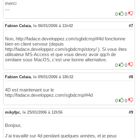
merci
....
0
0
Fabien Celaia
,
le 06/01/2006 à 11h42
#7
Non, http://fadace.developpez.com/sgbdcmp/#4d fonctionne
bien en client serveur (depuis
http://fadace.developpez.com/sgbdcmp/story/ ). Si vous êtes
utilisateur MS-Access et que vous devez avoir qqch de
similaire sous MacOS, c'est une bonne alternative.
0
0
Fabien Celaia
,
le 09/01/2006 à 18h32
#8
4D est maintenant sur le
http://fadace.developpez.com/sgbdcmp/#4d
0
0
mikyfpc
,
le 25/01/2006 à 12h56
#9
Bonjour,
J'ai travaillé sur 4d pendant quelques années, et je peux