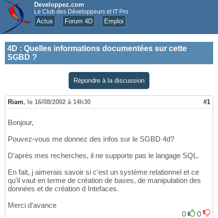
Developpez.com
Le Club des Développeurs et IT Pro
Actus
Forum 4D
Emploi
4D
:
Quelles informations documentées sur cette
SGBD ?
Répondre à la discussion
Riam
,
le 16/08/2002 à 14h30
#1
Bonjour,
Pouvez-vous me donnez des infos sur le SGBD 4d?
D'après mes recherches, il ne supporte pas le langage SQL.
En fait, j aimerais savoir si c'est un système relationnel et ce
qu'il vaut en terme de création de bases, de manipulation des
données et de création d Intefaces.
Merci d'avance
0
0