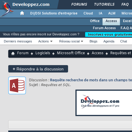
FORUMS
TUTORIELS
FAQ
DI/DSI Solutions d'entreprise
Cloud
IA
ALM
Micros
Office
Access
Excel
Forum Access
F.A.Q 
Vous n'êtes pas encore inscrit sur Developpez.com ?
Inscrivez-vous gratuitem
Derniers messages
Actions
Réseau social
Blogs
Agenda
Chat
Forum
Logiciels
Microsoft Office
Access
Requêtes et
+
Répondre à la discussion
Discussion :
Requête recherche de mots dans un champs te
Sujet :
Requêtes et SQL.