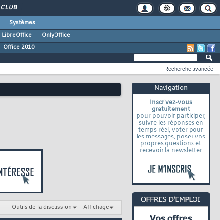
CLUB
Systèmes
 LibreOffice
OnlyOffice
Office 2010
Recherche avancée
Navigation
Inscrivez-vous
gratuitement
pour pouvoir participer,
suivre les réponses en
temps réel, voter pour
les messages, poser vos
propres questions et
recevoir la newsletter
Outils de la discussion
Affichage