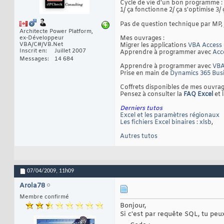
Cycle de vie d'un bon programme :
1/ ça fonctionne 2/ ça s'optimise 3/ 
Pas de question technique par MP,
Architecte Power Platform,
ex-Développeur
Mes ouvrages :
VBA/C#/VB.Net
Migrer les applications
VBA Access 
Inscrit en
Juillet 2007
Apprendre à programmer avec
Acc
Messages
14 684
Apprendre à programmer avec
VBA
Prise en main de
Dynamics 365 Busi
Coffrets disponibles de mes ouvrag
Pensez à consulter la
FAQ Excel
et 
Derniers tutos
Excel et les paramètres régionaux
Les fichiers Excel binaires : xlsb
,
Autres tutos
07/04/2009,
11h09
Arola78
Membre confirmé
Bonjour,
Si c'est par requête SQL, tu peux