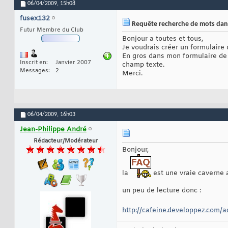
06/04/2009,
15h08
fusex132
Requête recherche de mots dan
Futur Membre du Club
Bonjour a toutes et tous,
Je voudrais créer un formulaire
En gros dans mon formulaire de 
Inscrit en
Janvier 2007
champ texte.
Messages
2
Merci.
06/04/2009,
16h03
Jean-Philippe André
Rédacteur/Modérateur
Bonjour,
la
est une vraie caverne a
un peu de lecture donc :
http://cafeine.developpez.com/a