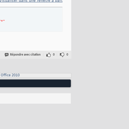
Visualiser dans une fenêtre à part
"*"
Répondre avec citation
0
0
Office 2010