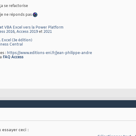
ça se refactorise
 je ne réponds pas
et VBA Excel vers la Power Platform
ess 2016
,
Access 2019
et
2021
 Excel (3e édition)
ness Central
es :
https://www.editions-eni.fr/jean-philippe-andre
la
FAQ Access
 essayer ceci :