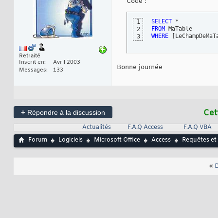
Code :
SELECT
1
FROM
2
WHERE
[
LeChampDeMaT
3
Retraité
Inscrit en
Avril 2003
Bonne journée
Messages
133
+
Cet
Répondre à la discussion
Actualités
F.A.Q Access
F.A.Q VBA
Forum
Logiciels
Microsoft Office
Access
Requêtes et
«
D