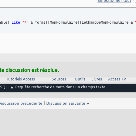
Sélectionner tout
-
able
]
Like
"*"
 & forms!
[
MonFormulaire
]
!LeChampDeMonFormulaire & 
te discussion est résolue.
Tutoriels Access
Sources
Outils
Livres
Access TV
 SQL.
Requête recherche de mots dans un champs texte
iscussion précédente
|
Discussion suivante
»