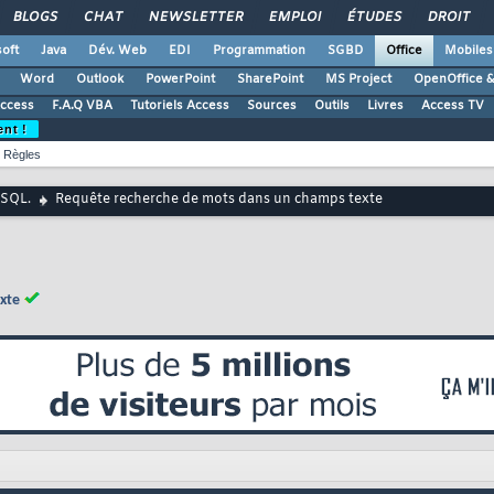
BLOGS
CHAT
NEWSLETTER
EMPLOI
ÉTUDES
DROIT
oft
Java
Dév. Web
EDI
Programmation
SGBD
Office
Mobiles
Word
Outlook
PowerPoint
SharePoint
MS Project
OpenOffice &
Access
F.A.Q VBA
Tutoriels Access
Sources
Outils
Livres
Access TV
ent !
Règles
 SQL.
Requête recherche de mots dans un champs texte
xte