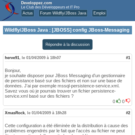
Developpez.com
Le Club des Développeurs et IT Pro
Actus
Forum Wildfly/JBoss Java
Emploi
Wildfly/JBoss Java
:
[JBOSS] config JBoss-Messaging
Répondre à la discussion
herve91
,
le 01/04/2009 à 18h07
#1
Bonjour,
je souhaite disposer pour JBoss Messaging d'un gestionnaire
de persistance basé sur des fichiers et non sur une base de
données. J'ai par exemple mssql-persistence-service.xml.
Savez vous où je pourrais trouver un fichier persistence-
service.xml basé sur des fichiers ?
0
0
XmasRock
,
le 01/04/2009 à 18h28
#2
Cette configuration a été éliminée de la distribution à cause des
problèmes engendrés par le fait que l'accès au fichier ne peut