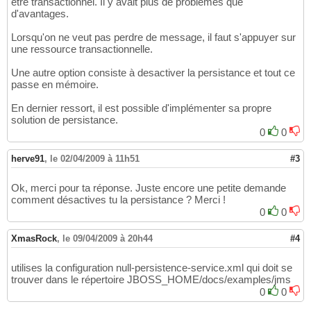
être transactionnel. Il y avait plus de problèmes que
d'avantages.
Lorsqu'on ne veut pas perdre de message, il faut s'appuyer sur
une ressource transactionnelle.
Une autre option consiste à desactiver la persistance et tout ce
passe en mémoire.
En dernier ressort, il est possible d'implémenter sa propre
solution de persistance.
0
0
herve91
,
le 02/04/2009 à 11h51
#3
Ok, merci pour ta réponse. Juste encore une petite demande
comment désactives tu la persistance ? Merci !
0
0
XmasRock
,
le 09/04/2009 à 20h44
#4
utilises la configuration null-persistence-service.xml qui doit se
trouver dans le répertoire JBOSS_HOME/docs/examples/jms
0
0