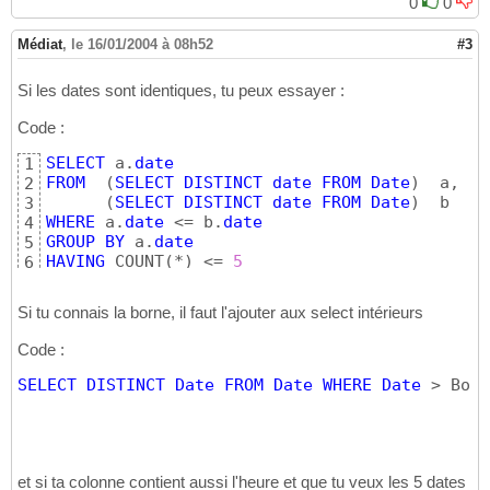
0
0
Médiat
,
le 16/01/2004 à 08h52
#3
Si les dates sont identiques, tu peux essayer :
Code :
SELECT
 a.
date
1
FROM
(
SELECT
DISTINCT
date
FROM
Date
)
  a, 

2
(
SELECT
DISTINCT
date
FROM
Date
)
3
WHERE
 a.
date
 <= b.
date
4
GROUP
BY
 a.
date
5
HAVING
 COUNT
(
*
)
 <= 
5
6
Si tu connais la borne, il faut l'ajouter aux select intérieurs
Code :
SELECT
DISTINCT
Date
FROM
Date
WHERE
Date
 > Born
et si ta colonne contient aussi l'heure et que tu veux les 5 dates