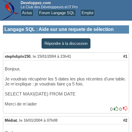
Developpez.com
Le Club des Développeurs et IT Pro
Actus
Forum Langage SQL
Emploi
Langage SQL
:
Aide sur une requete de sélection
Répondre à la discussion
stephdiplo150
,
le 15/01/2004 à 23h41
#1
Bonjour,
Je voudrais récupérer les 5 dates les plus récentes d'une table.
Je m'explique : je voudrais faire ça 5 fois.
SELECT MAXI(DATE) FROM DATE
Merci de m'aider
0
0
Médiat
,
le 16/01/2004 à 07h08
#2