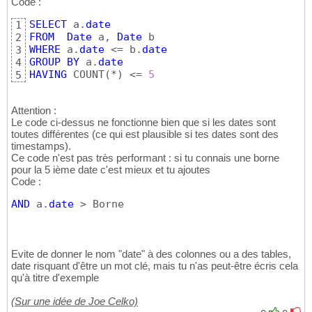
Code :
SELECT
 a.
date
1
FROM
Date
 a, 
Date
2
WHERE
 a.
date
 <= b.
date
3
GROUP
BY
 a.
date
4
HAVING
 COUNT
(
*
)
 <= 
5
5
Attention :
Le code ci-dessus ne fonctionne bien que si les dates sont
toutes différentes (ce qui est plausible si tes dates sont des
timestamps).
Ce code n'est pas très performant : si tu connais une borne
pour la 5 ième date c'est mieux et tu ajoutes
Code :
AND
 a.
date
 > Borne
Evite de donner le nom "date" à des colonnes ou a des tables,
date risquant d'être un mot clé, mais tu n'as peut-être écris cela
qu'à titre d'exemple
(Sur une idée de Joe Celko)