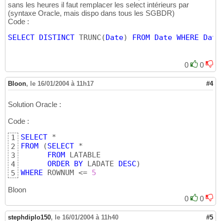
sans les heures il faut remplacer les select intérieurs par
(syntaxe Oracle, mais dispo dans tous les SGBDR)
Code :
SELECT
DISTINCT
 TRUNC
(
Date
)
FROM
Date
WHERE
Date
0
0
Bloon
,
le 16/01/2004 à 11h17
#4
Solution Oracle :
Code :
SELECT
1
FROM
(
SELECT
 *

2
FROM
 LATABLE

3
ORDER
BY
 LADATE 
DESC
)
4
WHERE
 ROWNUM <= 
5
5
Bloon
0
0
stephdiplo150
,
le 16/01/2004 à 11h40
#5