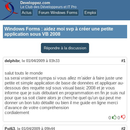
Developpez.com
Le Club des Développeurs et IT Pro
Actus
Forum Windows Forms
Emploi
Windows Forms
:
aidez moi svp à créer une petite
application sous VB 2008
Répondre à la discussion
delphibr
,
le 01/04/2009 à 03h33
#1
salut touts le monde
sa serai vraiment sympa si vous allez m'aider à faire juste une
petite et simple application de base de données et appliquer au-
dessous des requéte sql sous visual basic 2008 et je vous
informe que je suis débutant en programmation en fin je suis nul
pour que sa soit claire alors je cherche quel qu'un qui peut me
donner un bon tuto détaillé ou bien il me guide en ligne merci
d'avance de votre compréhension
cordialement
0
0
Pol63
,
le 01/04/2009 à 09h44
#2