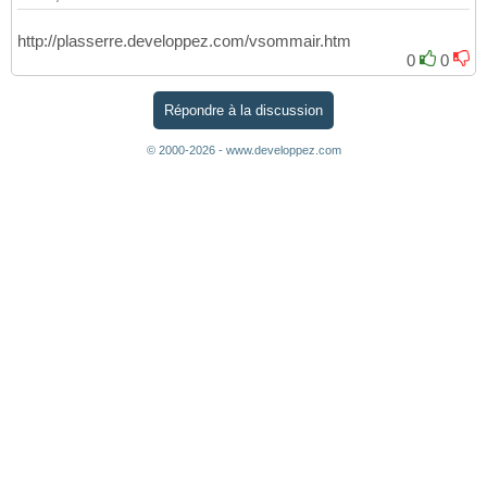
http://plasserre.developpez.com/vsommair.htm
0
0
Répondre à la discussion
© 2000-2026 - www.developpez.com