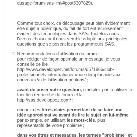
dusage-forum-sas-iml/#post6307829).
Comme tout choix, ce découpage peut bien évidemment
être sujet à polémique, du fait de fort entrecroisement
évident des technologies dans SAS. Toutefois nous
l'avons choisi car il nous semble adapté aux principales
questions que se posent les programmeurs SAS.
Recommandations d'utilisation du forum :
pour rédiger de façon optimale un message, je vous
conseille de lire
http://www.developpez.net/forums/d571866/club-
professionnels-informatique/mode-demploi-aide-aux-
nouveaux/aide-lutilisation-boutons/ ;
avant de poser votre question
, n'hésitez pas à utiliser la
fonction recherche du forum et la
http://sas.developpez.com/ ;
donnez des
titres clairs permettant de se faire une
idée approximative avant de lire le sujet en lui-même
,
par exemple, en utilisant
les mots-clés
, plus
représentatifs de votre problème ;
dans vos titres et messages, les termes "problème" et