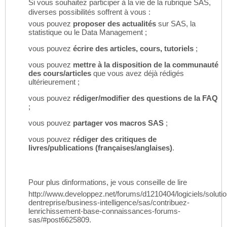
Si vous souhaitez participer à la vie de la rubrique SAS,
diverses possibilités soffrent à vous :
vous pouvez
proposer des actualités
sur SAS, la
statistique ou le Data Management ;
vous pouvez
écrire des articles, cours, tutoriels
;
vous pouvez
mettre à la disposition de la communauté
des cours/articles
que vous avez déjà rédigés
ultérieurement ;
vous pouvez
rédiger/modifier des questions de la FAQ
;
vous pouvez
partager vos macros SAS
;
vous pouvez
rédiger des critiques de
livres/publications (françaises/anglaises)
.
Pour plus dinformations, je vous conseille de lire
http://www.developpez.net/forums/d1210404/logiciels/soluti
dentreprise/business-intelligence/sas/contribuez-
lenrichissement-base-connaissances-forums-
sas/#post6625809.