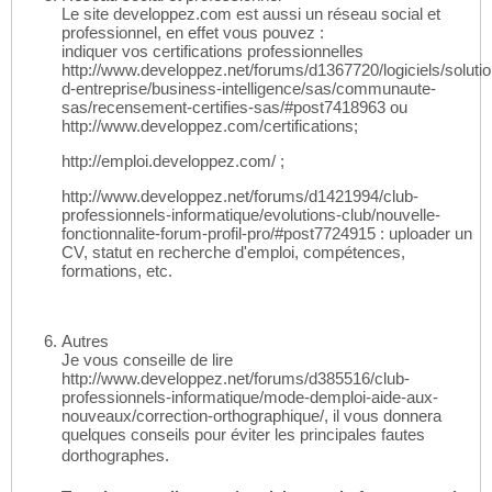
Le site developpez.com est aussi un réseau social et
professionnel, en effet vous pouvez :
indiquer vos certifications professionnelles
http://www.developpez.net/forums/d1367720/logiciels/soluti
d-entreprise/business-intelligence/sas/communaute-
sas/recensement-certifies-sas/#post7418963 ou
http://www.developpez.com/certifications;
http://emploi.developpez.com/ ;
http://www.developpez.net/forums/d1421994/club-
professionnels-informatique/evolutions-club/nouvelle-
fonctionnalite-forum-profil-pro/#post7724915 : uploader un
CV, statut en recherche d'emploi, compétences,
formations, etc.
Autres
Je vous conseille de lire
http://www.developpez.net/forums/d385516/club-
professionnels-informatique/mode-demploi-aide-aux-
nouveaux/correction-orthographique/, il vous donnera
quelques conseils pour éviter les principales fautes
dorthographes.