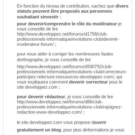
En fonction du niveau de contribution, sachez que
divers
statuts peuvent être proposés aux personnes
souhaitant sinvestir
:
pour devenir/comprendre le rôle du modérateur
je
vous conseille de lire
http://www.developpez.net/forums/d1758/club-
professionnels-informatique/evolutions-club/devenir-
moderateur-forum/ ;
pour nous aider à corriger les nombreuses fautes
dorthographe, je vous conseille de lire
http://www.developpez.net/forums/d930792/club-
professionnels-informatique/evolutions-club/correcteurs-
participez-relecture-ressources-developpez-com/, qui
vous expliquera comment
devenir correcteur
pour le
site developpez.com ;
pour devenir rédacteur
, je vous conseille de lire
http://www.developpez.net/forums/d86/club-
professionnels-informatique/evolutions-club/rejoignez-
redaction-www-developpez-com/ ;
le site developpez.com vous propose d
ouvrir
gratuitement un blog
, pour plus dinformations je vous