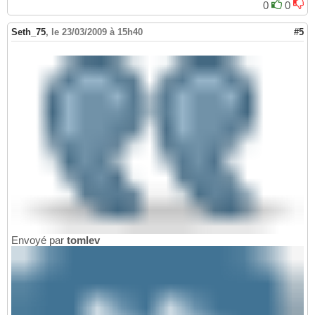
0
0
			co.Close
(
)
;

35
return
36
Seth_75
,
le 23/03/2009 à 15h40
#5
}
37
Envoyé par
tomlev