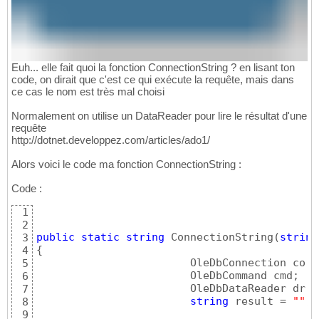
Euh... elle fait quoi la fonction ConnectionString ? en lisant ton
code, on dirait que c'est ce qui exécute la requête, mais dans
ce cas le nom est très mal choisi
Normalement on utilise un DataReader pour lire le résultat d'une
requête
http://dotnet.developpez.com/articles/ado1/
Alors voici le code ma fonction ConnectionString :
Code :
1
2
public
static
string
 ConnectionString
(
string
3
{
4
			OleDbConnection co 
5
			OleDbCommand cmd;

6
			OleDbDataReader dr;

7
string
 result = 
""
;

8
9