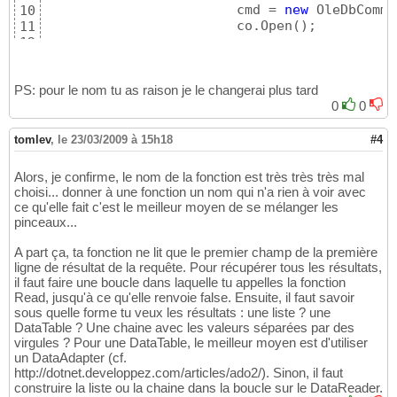
			cmd = 
new
 OleDbComma
10
			co.Open
(
)
;

11
12
13
// Permet de modifie
14
			cmd.CommandTimeout = varSession.ConnectTimeoutSql;

PS: pour le nom tu as raison je le changerai plus tard
15
16
0
0
17
			dr = cmd.ExecuteRea
18
tomlev
,
le 23/03/2009 à 15h18
#4
if
(
dr.Read
(
)
 != 
fal
19
if
(
dr.IsDBN
20
Alors, je confirme, le nom de la fonction est très très très mal
{
21
choisi... donner à une fonction un nom qui n'a rien à voir avec
if
(
22
ce qu'elle fait c'est le meilleur moyen de se mélanger les
23
pinceaux...
else
24
25
A part ça, ta fonction ne lit que le premier champ de la première
else
26
ligne de résultat de la requête. Pour récupérer tous les résultats,
27
il faut faire une boucle dans laquelle tu appelles la fonction
else
Read, jusqu'à ce qu'elle renvoie false. Ensuite, il faut savoir
28
sous quelle forme tu veux les résultats : une liste ? une
29
DataTable ? Une chaine avec les valeurs séparées par des
else
30
virgules ? Pour une DataTable, le meilleur moyen est d'utiliser
31
un DataAdapter (cf.
else
32
http://dotnet.developpez.com/articles/ado2/). Sinon, il faut
33
construire la liste ou la chaine dans la boucle sur le DataReader.
}
34