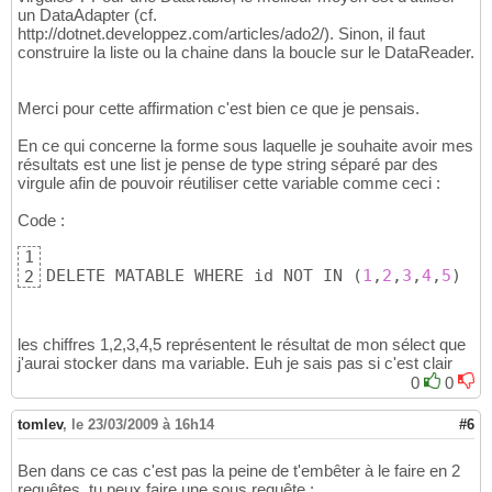
un DataAdapter (cf.
http://dotnet.developpez.com/articles/ado2/). Sinon, il faut
construire la liste ou la chaine dans la boucle sur le DataReader.
Merci pour cette affirmation c'est bien ce que je pensais.
En ce qui concerne la forme sous laquelle je souhaite avoir mes
résultats est une list je pense de type string séparé par des
virgule afin de pouvoir réutiliser cette variable comme ceci :
Code :
1
DELETE MATABLE WHERE id NOT IN 
(
1
,
2
,
3
,
4
,
5
)
2
les chiffres 1,2,3,4,5 représentent le résultat de mon sélect que
j'aurai stocker dans ma variable. Euh je sais pas si c'est clair
0
0
tomlev
,
le 23/03/2009 à 16h14
#6
Ben dans ce cas c'est pas la peine de t'embêter à le faire en 2
requêtes, tu peux faire une sous requête :