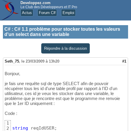
Developpez.com
Le Club des Développeurs et IT Pro
Actus
Forum C#
Emploi
C#
:
C# 1.1 problème pour stocker toutes les valeurs
d'un select dans une variable
Répondre à la discussion
Seth_75
,
le 23/03/2009 à 13h20
#1
Bonjour,
je fais une requête sql de type SELECT afin de pouvoir
récupérer tous les id d'une table profil par rapport à l'ID d'un
utilisateur, ces id je veux les stocker dans une variable, le
problème que je rencontre est que le programme me renvoie
que le 1er ID uniquement :
Code :
1
string
 reqIdUSER;

2