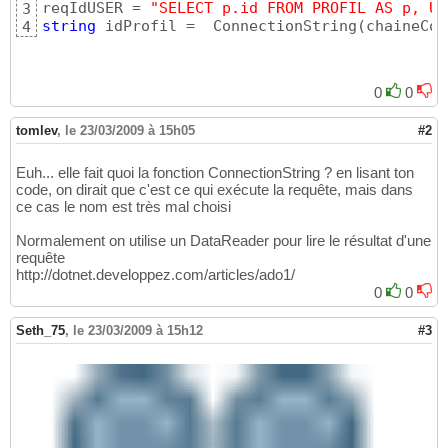
reqIdUSER = 
"SELECT p.id FROM PROFIL AS p, Ut
3
string
 idProfil =  ConnectionString
(
chaineCon
4
0
0
tomlev
,
le 23/03/2009 à 15h05
#2
Euh... elle fait quoi la fonction ConnectionString ? en lisant ton
code, on dirait que c'est ce qui exécute la requête, mais dans
ce cas le nom est très mal choisi
Normalement on utilise un DataReader pour lire le résultat d'une
requête
http://dotnet.developpez.com/articles/ado1/
0
0
Seth_75
,
le 23/03/2009 à 15h12
#3