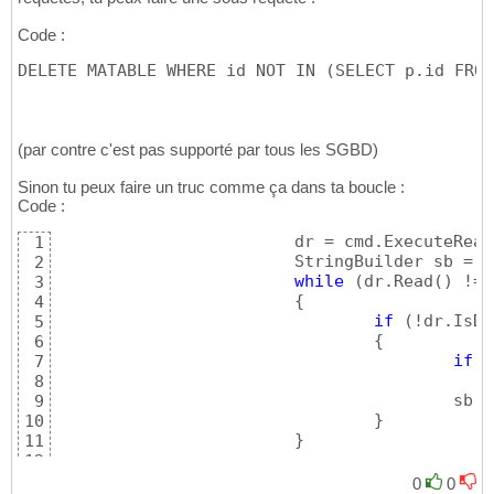
Code :
DELETE MATABLE WHERE id NOT IN 
(
SELECT p.id FROM
(par contre c'est pas supporté par tous les SGBD)
Sinon tu peux faire un truc comme ça dans ta boucle :
Code :
			dr = cmd.ExecuteRea
1
			StringBuilder sb = 
n
2
while
(
dr.Read
(
)
 != 
3
{
4
if
(
!dr.IsDB
5
{
6
if
(
7
8
					s
9
}
10
}
11
			...

12
13
0
0