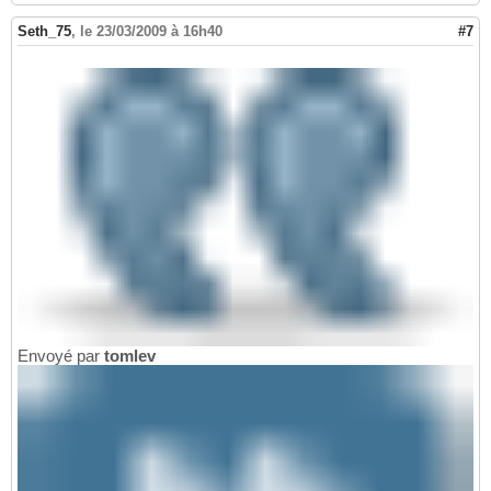
return
 sb.ToString
(
)
14
Seth_75
,
le 23/03/2009 à 16h40
#7
Envoyé par
tomlev