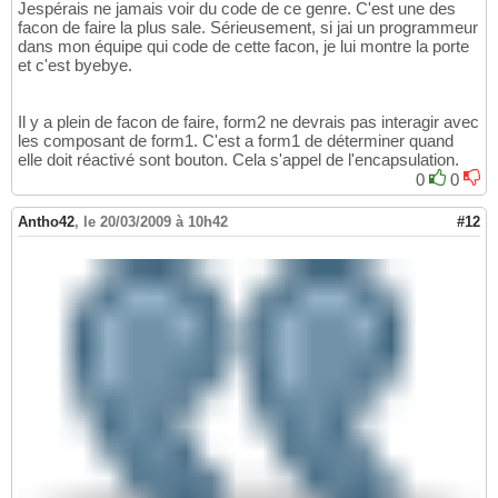
{
13
Jespérais ne jamais voir du code de ce genre. C'est une des
                            button1.Enabled 
14
facon de faire la plus sale. Sérieusement, si jai un programmeur
}
dans mon équipe qui code de cette facon, je lui montre la porte
15
et c'est byebye.
}
16
}
17
}
18
Il y a plein de facon de faire, form2 ne devrais pas interagir avec
les composant de form1. C'est a form1 de déterminer quand
elle doit réactivé sont bouton. Cela s'appel de l'encapsulation.
0
0
Antho42
,
le 20/03/2009 à 10h42
#12