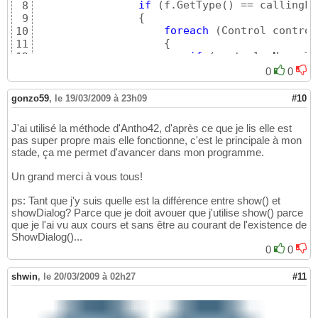
if
(
f.GetType
(
)
 == callingFo
8
{
9
foreach
(
Control control
10
{
11
if
(
controle.Name.To
12
{
13
0
0
                            button1.Enabled 
14
}
15
gonzo59
,
le 19/03/2009 à 23h09
#10
}
16
}
17
J'ai utilisé la méthode d'Antho42, d'après ce que je lis elle est
}
18
pas super propre mais elle fonctionne, c'est le principale à mon
stade, ça me permet d'avancer dans mon programme.
Un grand merci à vous tous!
ps: Tant que j'y suis quelle est la différence entre show() et
showDialog? Parce que je doit avouer que j'utilise show() parce
que je l'ai vu aux cours et sans être au courant de l'existence de
ShowDialog()...
0
0
shwin
,
le 20/03/2009 à 02h27
#11