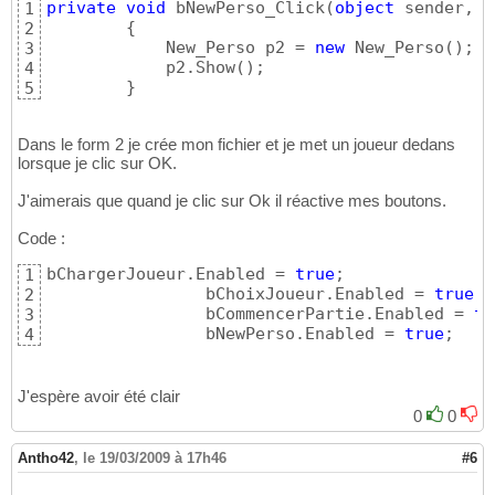
private
void
 bNewPerso_Click
(
object
 sender, E
1
{
17
{
2
                bChargerJoueur.Enabled=
false
18
            New_Perso p2 = 
new
 New_Perso
(
)
;

3
                bChoixJoueur.Enabled = 
false
19
            p2.Show
(
)
;

4
                bCommencerPartie.Enabled = 
f
20
}
5
                bNewPerso.Enabled = 
false
;

21
}
22
23
Dans le form 2 je crée mon fichier et je met un joueur dedans
}
24
lorsque je clic sur OK.
J'aimerais que quand je clic sur Ok il réactive mes boutons.
Code :
bChargerJoueur.Enabled = 
true
;

1
                bChoixJoueur.Enabled = 
true
;

2
                bCommencerPartie.Enabled = 
tr
3
                bNewPerso.Enabled = 
true
;
4
J'espère avoir été clair
0
0
Antho42
,
le 19/03/2009 à 17h46
#6