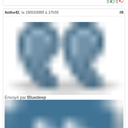
0
0
Antho42
,
le 19/03/2009 à 17h55
#8
Envoyé par
Bluedeep