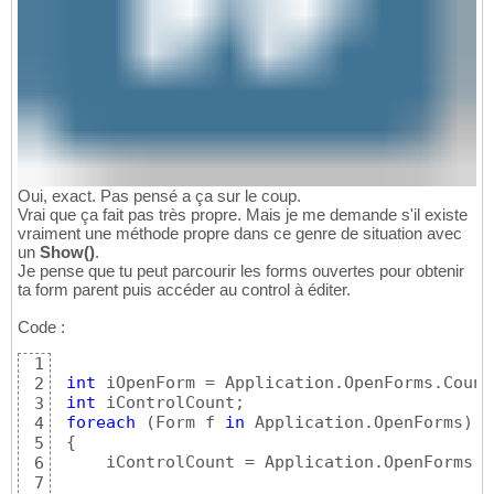
Oui, exact. Pas pensé a ça sur le coup.
Vrai que ça fait pas très propre. Mais je me demande s'il existe
vraiment une méthode propre dans ce genre de situation avec
un
Show()
.
Je pense que tu peut parcourir les forms ouvertes pour obtenir
ta form parent puis accéder au control à éditer.
Code :
1
int
 iOpenForm = Application.OpenForms.Count;
2
int
 iControlCount;

3
foreach
(
Form f 
in
 Application.OpenForms
)
4
{
5
     iControlCount = Application.OpenForms
[
i
6
7