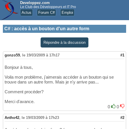
Developpez.com
Le Club des Développeurs et IT Pro
Actus
Forum C#
Emploi
C#
:
accès à un bouton d'un autre form
Répondre à la discussion
gonzo59
,
le 19/03/2009 à 17h17
#1
Bonjour à tous,
Voila mon problème, j'aimerais accéder à un bouton qui se
trouve dans un autre form. Mais je n'y arrive pas...
Comment procéder?
Merci d'avance.
0
0
Antho42
,
le 19/03/2009 à 17h23
#2