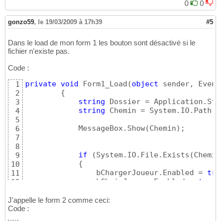
0
0
gonzo59
,
le 19/03/2009 à 17h39
#5
Dans le load de mon form 1 les bouton sont désactivé si le
fichier n'existe pas.
Code :
private
void
 Form1_Load
(
object
 sender, Event
1
{
2
string
 Dossier = Application.Sta
3
string
 Chemin = System.IO.Path.C
4
5
            MessageBox.Show
(
Chemin
)
;

6
7
8
if
(
System.IO.File.Exists
(
Chemin
9
{
10
                bChargerJoueur.Enabled = 
tru
11
                bChoixJoueur.Enabled = 
true
;

12
                bCommencerPartie.Enabled = 
t
13
                bNewPerso.Enabled = 
true
;

14
J'appelle le form 2 comme ceci:
}
Code :
15
else
16