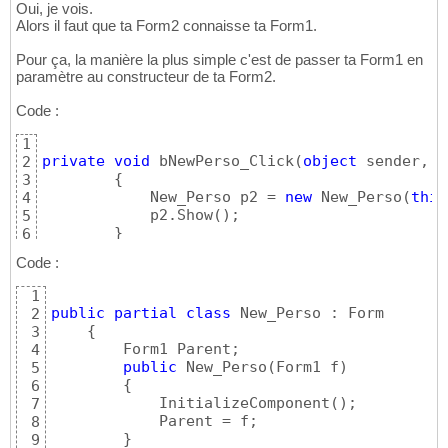
Oui, je vois.
Alors il faut que ta Form2 connaisse ta Form1.
Pour ça, la manière la plus simple c'est de passer ta Form1 en
paramètre au constructeur de ta Form2.
Code :
1
private
void
 bNewPerso_Click
(
object
 sender, E
2
{
3
            New_Perso p2 = 
new
 New_Perso
(
this
4
            p2.Show
(
)
;

5
}
6
Code :
1
public
partial
class
 New_Perso : Form

2
{
3
        Form1 Parent;

4
public
 New_Perso
(
Form1 f
)
5
{
6
            InitializeComponent
(
)
;

7
            Parent = f;

8
}
9