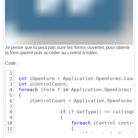
Je pense que tu peut parcourir les forms ouvertes pour obtenir
ta form parent puis accéder au control à éditer.
Code :
1
int
 iOpenForm = Application.OpenForms.Count;
2
int
 iControlCount;

3
foreach
(
Form f 
in
 Application.OpenForms
)
4
{
5
     iControlCount = Application.OpenForms
[
i
6
7
if
(
f.GetType
(
)
 == callingFo
8
{
9
foreach
(
Control control
10
{
11
if
(
controle.Name.To
12