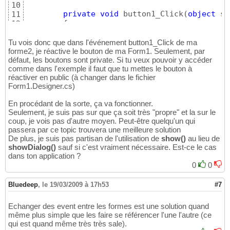
10
private
void
 button1_Click
(
object
 se
11
{
12
            Parent.button2.Enabled = 
true
;

13
}
14
Tu vois donc que dans l'événement button1_Click de ma
}
forme2, je réactive le bouton de ma Form1. Seulement, par
15
défaut, les boutons sont private. Si tu veux pouvoir y accéder
comme dans l'exemple il faut que tu mettes le bouton à
réactiver en public (à changer dans le fichier
Form1.Designer.cs)
En procédant de la sorte, ça va fonctionner.
Seulement, je suis pas sur que ça soit très "propre" et la sur le
coup, je vois pas d'autre moyen. Peut-être quelqu'un qui
passera par ce topic trouvera une meilleure solution
De plus, je suis pas partisan de l'utilisation de
show()
au lieu de
showDialog()
sauf si c'est vraiment nécessaire. Est-ce le cas
dans ton application ?
0
0
Bluedeep
,
le 19/03/2009 à 17h53
#7
Echanger des event entre les formes est une solution quand
même plus simple que les faire se référencer l'une l'autre (ce
qui est quand même très très sale).