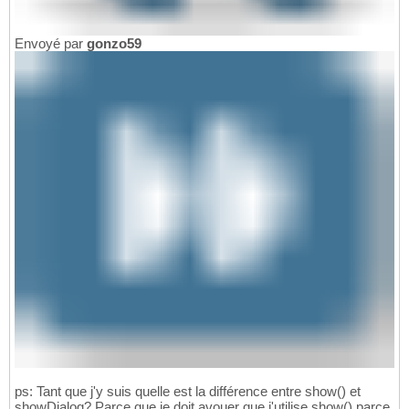
Envoyé par
gonzo59
ps: Tant que j'y suis quelle est la différence entre show() et
showDialog? Parce que je doit avouer que j'utilise show() parce