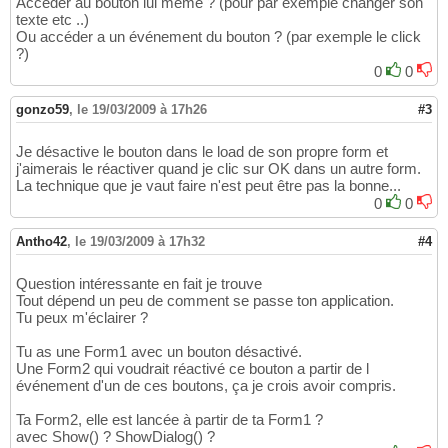
Accéder au bouton lui même ? (pour par exemple changer son
texte etc ..)
Ou accéder a un événement du bouton ? (par exemple le click
?)
0
0
gonzo59
,
le 19/03/2009 à 17h26
#3
Je désactive le bouton dans le load de son propre form et
j'aimerais le réactiver quand je clic sur OK dans un autre form.
La technique que je vaut faire n'est peut être pas la bonne...
0
0
Antho42
,
le 19/03/2009 à 17h32
#4
Question intéressante en fait je trouve
Tout dépend un peu de comment se passe ton application.
Tu peux m'éclairer ?
Tu as une Form1 avec un bouton désactivé.
Une Form2 qui voudrait réactivé ce bouton a partir de l
événement d'un de ces boutons, ça je crois avoir compris.
Ta Form2, elle est lancée à partir de ta Form1 ?
avec Show() ? ShowDialog() ?