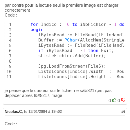
end
;
10
par contre pour la lecture seul la première image est charger
correctement
Code :
for
 Indice := 
0
to
 iNbFichier - 
1
do
1
begin
2
         iBytesRead := FileRead
(
iFileHandle,
3
         Buffer := 
PChar
(
AllocMem
(
StringLen 
4
         iBytesRead := FileRead
(
iFileHandle,
5
if
 iBytesRead = -
1
then
 Exit;

6
         sListeFichier.Add
(
Buffer
)
;

7
8
         Jpg.LoadFromStream
(
FileS
)
;

9
         ListeIcones
[
Indice
]
.Width  := Round
10
         ListeIcones
[
Indice
]
.Height := Round
11
         ListeIcones
[
Indice
]
.Canvas.StretchD
12
end
;
13
je pense que le curseur sur le fichier ne s&#8217;est pas
déplacer après l&#8217;image
0
0
Nicolas.C
,
le 13/01/2004 à 19h02
#6
Code :