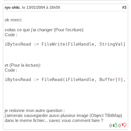
  iFileHandle: 
Integer
;

35
ryo ohki
,
le 13/01/2004 à 16h50
#3
  iFileLength: 
Integer
;

36
  iBytesRead: 
Integer
;

37
ok merci
  Buffer: 
PChar
;

38
  Indice, i: 
Integer
;

39
voilas ce que j'ai changer (Pour l'ecriture):
  StringLen: 
Integer
;

40
Code :
  StringVal: 
String
41
begin
42
iBytesRead := FileWrite
(
FileHandle, StringVal
[
1
]
try
43
      iFileHandle := FileOpen
(
'Albbrwse.abf'
44
      iFileLength := FileSeek
(
iFileHandle,
0
,
45
      FileSeek
(
iFileHandle,
0
,
0
)
;

46
et (Pour la lecture):
47
Code :
      iBytesRead := FileRead
(
iFileHandle, St
48
      Buffer := 
PChar
(
AllocMem
(
StringLen + 
1
49
iBytesRead := FileRead
(
iFileHandle, Buffer
[
0
]
, S
      iBytesRead := FileRead
(
iFileHandle, Bu
50
51
      iBytesRead := FileRead
(
iFileHandle, iN
52
      sListeFichier.Clear;

53
for
 Indice := 
0
to
 iNbFichier - 
1
do
54
begin
55
je redonne mon autre question :
         iBytesRead := FileRead
(
iFileHandle,
j'aimerais sauvegarder aussi plusieur image (Object TBitMap)
56
dans le meme fichier... savez vous comment faire ?
         Buffer := 
PChar
(
AllocMem
(
StringLen 
57
         iBytesRead := FileRead
(
iFileHandle,
0
0
58