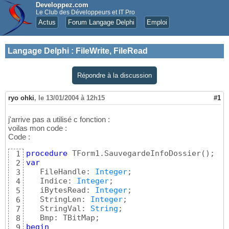
Developpez.com
Le Club des Développeurs et IT Pro
Actus
Forum Langage Delphi
Emploi
Langage Delphi
:
FileWrite, FileRead
Répondre à la discussion
ryo ohki
,
le 13/01/2004 à 12h15
#1
j'arrive pas a utilisé c fonction :
voilas mon code :
Code :
procedure
 TForm1.SauvegardeInfoDossier
(
)
1
var
2
   FileHandle: 
Integer
;

3
   Indice: 
Integer
;

4
   iBytesRead: 
Integer
;

5
   StringLen: 
Integer
;

6
   StringVal: 
String
;

7
8
begin
9