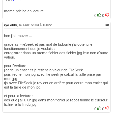
begin
12
try
13
      iFileHandle := FileOpen
(
'Albbrwse.abf'
14
meme pricipe en lecture
      FileS := TFileStream.Create
(
iFileHandl
15
0
0
      Jpg := TJpegImage.Create;

16
17
ryo ohki
,
le 14/01/2004 à 16h22
#8
      iFileLength := FileSeek
(
iFileHandle,
0
,
18
      FileSeek
(
iFileHandle,
0
,
0
)
;

19
bon j'ai trouver ...
20
      iBytesRead := FileRead
(
iFileHandle, St
21
grace as FileSeek et pas mal de bidouille j'ai optenu le
      Buffer := 
PChar
(
AllocMem
(
StringLen + 
1
22
fonctionnement que je voulais :
      iBytesRead := FileRead
(
iFileHandle, Bu
23
enregistrer dans un meme fichier des fichier jpg leur non d'autre
24
valeur.
      iBytesRead := FileRead
(
iFileHandle, iN
25
      sListeFichier.Clear;

26
pour l'ecriture
27
j'ecrie un entier et je retient la valeur de FileSeek
for
 Indice := 
0
to
 iNbFichier - 
1
do
puis j'ecrie mon jpg avec file seek je calcul la taille prise par
28
mon jpg
begin
29
tjs avec FileSeek je revient en arrière pour ecrire mon entier qui
         iBytesRead := FileRead
(
iFileHandle,
30
est la taille de mon jpg.
         Buffer := 
PChar
(
AllocMem
(
StringLen 
31
         iBytesRead := FileRead
(
iFileHandle,
32
et pour la lecture :
if
 iBytesRead = -
1
then
 Exit; 

33
dès que j'ai lu un jpg dans mon fichier je repositionne le curseur
         sListeFichier.Add
(
Buffer
)
; 

34
fichier a la fin du jpg
35
0
0
         Jpg.LoadFromStream
(
FileS
)
; 

36