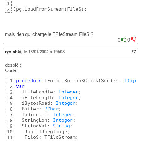
1
Jpg.LoadFromStream
(
FileS
)
;
2
mais rien qui charge le TFileStream FileS ?
0
0
ryo ohki
,
le 13/01/2004 à 19h08
#7
désolé :
Code :
procedure
 TForm1.Button3Click
(
Sender: 
TObjec
1
var
2
  iFileHandle: 
Integer
;

3
  iFileLength: 
Integer
;

4
  iBytesRead: 
Integer
;

5
  Buffer: 
PChar
;

6
  Indice, i: 
Integer
;

7
  StringLen: 
Integer
;

8
  StringVal: 
String
;

9
   Jpg :TJpegImage;

10
11