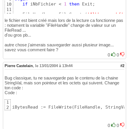
if
 iNbFichier < 
1
then
 Exit;

10
11
   FileHandle := FileCreate
(
'Albbrwse.abf'
)
;

12
   StringVal := 
'Commentaire.'
;

13
le fichier est bient créé mais lors de la lecture ca fonctionne pas
   StringLen := Length
(
StringVal
)
;

14
: notament la variable "iFileHandle" change de valeur sur un
   iBytesRead := FileWrite
(
FileHandle, Strin
FileRead ...
15
d'ou gros pb...
   iBytesRead := FileWrite
(
FileHandle, Strin
16
17
autre chose j'aimerais sauvegarder aussi plusieur image...
   iBytesRead := FileWrite
(
FileHandle, iNbFi
18
savez vous comment faire ?
for
 Indice := 
0
to
 sListeFichier.Count - 
19
0
0
begin
20
      StringVal := sListeFichier
[
Indice
]
;

21
Pierre Castelain
      StringLen := Length
,
le 13/01/2004 à 13h44
(
StringVal
)
;

#2
22
      iBytesRead := FileWrite
(
FileHandle, St
23
      iBytesRead := FileWrite
(
FileHandle, St
24
Bug classique, tu ne sauvegarde pas le contenu de la chaine
25
StringVal, mais son pointeur et les octets qui suivent. Change
//      Bmp := ListeIcones[Indice];
26
ton code :
//      FileWrite(FileHandle, Bmp, SizeOf(Bm
27
Code :
end
;

28
1
   FileClose
(
FileHandle
)
;

29
iBytesRead := FileWrite
(
FileHandle, StringVal
2
30
end
;

31
32
procedure
 TForm1.Button3Click
(
Sender: 
TObjec
33
0
0
var
34