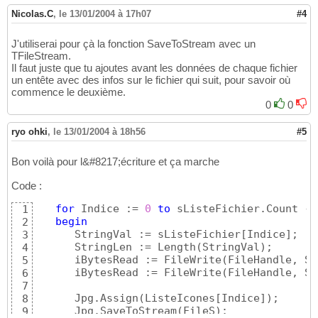
         sListeFichier.Add
(
Buffer
)
;

59
end
;

60
Nicolas.C
,
le 13/01/2004 à 17h07
#4
61
finally
62
J'utiliserai pour çà la fonction SaveToStream avec un
      FileClose
(
iFileHandle
)
;

63
TFileStream.
      FreeMem
(
Buffer
)
;

64
Il faut juste que tu ajoutes avant les données de chaque fichier
end
65
un entête avec des infos sur le fichier qui suit, pour savoir où
end
;
66
commence le deuxième.
0
0
ryo ohki
,
le 13/01/2004 à 18h56
#5
Bon voilà pour l&#8217;écriture et ça marche
Code :
for
 Indice := 
0
to
 sListeFichier.Count - 
1
begin
2
      StringVal := sListeFichier
[
Indice
]
;

3
      StringLen := Length
(
StringVal
)
;

4
      iBytesRead := FileWrite
(
FileHandle, St
5
      iBytesRead := FileWrite
(
FileHandle, St
6
7
      Jpg.Assign
(
ListeIcones
[
Indice
]
)
;

8
      Jpg.SaveToStream
(
FileS
)
;

9