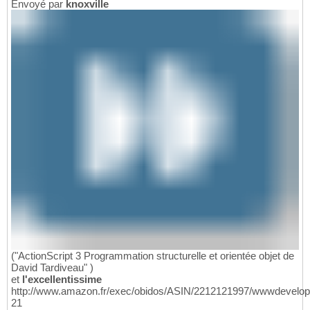
Envoyé par
knoxville
("ActionScript 3 Programmation structurelle et orientée objet de
David Tardiveau" )
et
l'excellentissime
http://www.amazon.fr/exec/obidos/ASIN/2212121997/wwwdevelop
21