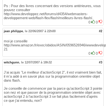
Ps : Pour des livres concernant des versions antérieures, vous
pouvez consulter
http://www.developpez.net/forums/d4354/webmasters-
developpement-web/flash-flex/flash/meilleurs-livres-flash/.
0
0
jean philippe
,
le 22/06/2007 à 22h00
#2
moi je conseille
http://www.amazon.fr/exec/obidos/ASIN/0596526946/wwwdevelop
21
0
0
witchgunn
,
le 12/07/2007 à 18h32
#3
J'ai acquis "Le meilleur d'actionScript 2", il est vraiment bien fait,
il m'a aidé à en savoir plus sur la programmation orientée objet
dans flash.
Je conseille de commencer par la parce qu'actionScript 3 pointe
son nez et que passer de la programmation orientée objet avec
actionScript 2 à l'actionScript 3 se fait plus facilement d'après
ce que j'ai entendu, non?