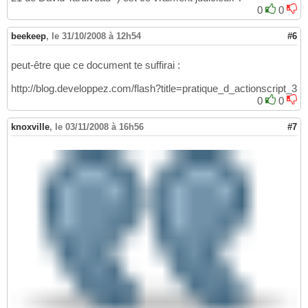
0
0
beekeep
,
le 31/10/2008 à 12h54
#6
peut-être que ce document te suffirai :
http://blog.developpez.com/flash?title=pratique_d_actionscript_3
0
0
knoxville
,
le 03/11/2008 à 16h56
#7