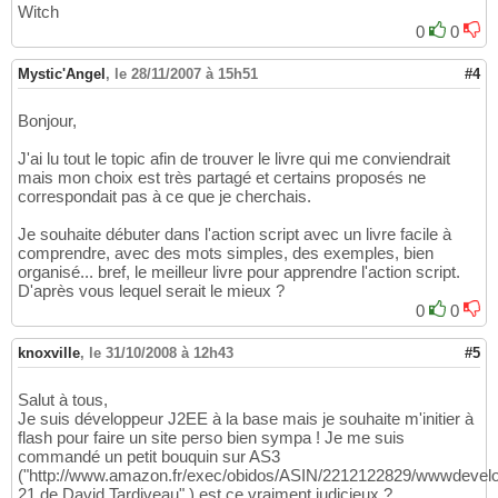
Witch
0
0
Mystic'Angel
,
le 28/11/2007 à 15h51
#4
Bonjour,
J'ai lu tout le topic afin de trouver le livre qui me conviendrait
mais mon choix est très partagé et certains proposés ne
correspondait pas à ce que je cherchais.
Je souhaite débuter dans l'action script avec un livre facile à
comprendre, avec des mots simples, des exemples, bien
organisé... bref, le meilleur livre pour apprendre l'action script.
D'après vous lequel serait le mieux ?
0
0
knoxville
,
le 31/10/2008 à 12h43
#5
Salut à tous,
Je suis développeur J2EE à la base mais je souhaite m'initier à
flash pour faire un site perso bien sympa ! Je me suis
commandé un petit bouquin sur AS3
("http://www.amazon.fr/exec/obidos/ASIN/2212122829/wwwdevel
21 de David Tardiveau" ) est ce vraiment judicieux ?