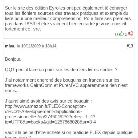
Sur le site des édition Eyrolles ont peu également télécharger
tous les fichiers sources des travaux pratiques et exemple du
livre pour une meilleur comprehension. Pour faire ses premiers
pas dans l'AS3 et être vraiment bien encadré je vous conseil
fortement ce livre.
0
0
miya
,
le 10/11/2009 à 18h14
#13
Bonjour,
QQ1 peut il faire un point sur les derniers livres sorties ?
J'ai notamment cherché des bouquins en francais sur les
frameworks CairnGorm et PureMVC apparemment rien n'est
sortis...
J'aurai aimé avoir des avis sur ce bouquin :
http://www.amazon.fr/FLEX-Conception-
d%C3%A9veloppement-dapplications-
professionnelles/dp/2746049252/ref=sr_1_4?
ie=UTF8&s=books&qid=1257868028&sr=8-4
vaut il la peine d'être acheté si on pratique FLEX depuis quelque
temps dejà ?