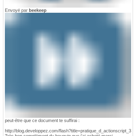
Envoyé par
beekeep
peut-être que ce document te suffirai :
http://blog.developpez.com/flash?title=pratique_d_actionscript_3
Très bon complément du bouquin que j'ai acheté merci