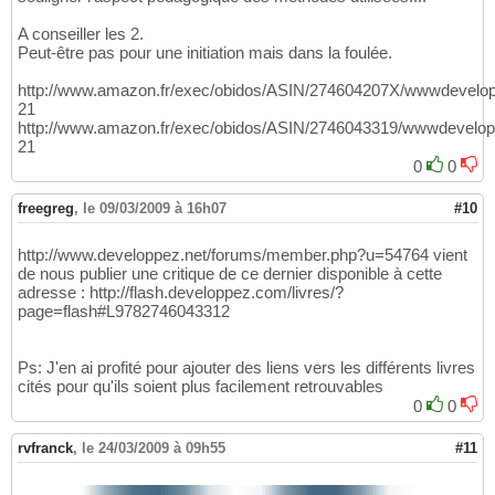
A conseiller les 2.
Peut-être pas pour une initiation mais dans la foulée.
http://www.amazon.fr/exec/obidos/ASIN/274604207X/wwwdevelo
21
http://www.amazon.fr/exec/obidos/ASIN/2746043319/wwwdevelop
21
0
0
freegreg
,
le 09/03/2009 à 16h07
#10
http://www.developpez.net/forums/member.php?u=54764 vient
de nous publier une critique de ce dernier disponible à cette
adresse : http://flash.developpez.com/livres/?
page=flash#L9782746043312
Ps: J'en ai profité pour ajouter des liens vers les différents livres
cités pour qu'ils soient plus facilement retrouvables
0
0
rvfranck
,
le 24/03/2009 à 09h55
#11