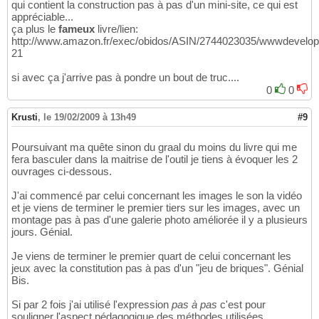
qui contient la construction pas à pas d'un mini-site, ce qui est
appréciable...
ça plus le
fameux
livre/lien:
http://www.amazon.fr/exec/obidos/ASIN/2744023035/wwwdevelop
21
si avec ça j'arrive pas à pondre un bout de truc....
0
0
Krusti
,
le 19/02/2009 à 13h49
#9
Poursuivant ma quête sinon du graal du moins du livre qui me
fera basculer dans la maitrise de l'outil je tiens à évoquer les 2
ouvrages ci-dessous.
J'ai commencé par celui concernant les images le son la vidéo
et je viens de terminer le premier tiers sur les images, avec un
montage pas à pas d'une galerie photo améliorée il y a plusieurs
jours. Génial.
Je viens de terminer le premier quart de celui concernant les
jeux avec la constitution pas à pas d'un "jeu de briques". Génial
Bis.
Si par 2 fois j'ai utilisé l'expression
pas à pas
c'est pour
souligner l'aspect pédagogique des méthodes utilisées....