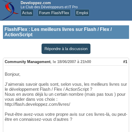
Developpez.com
Le Club des Développeurs et IT Pro
Actus
Forum Flash/Flex
Emploi
Flash/Flex
:
Les meilleurs livres sur Flash / Flex /
ActionScript
Répondre à la discussion
Community Management
,
le 18/06/2007 à 21h00
#1
Bonjour,
J'aimerais savoir quels sont, selon vous, les meilleurs livres sur
le développement Flash / Flex / ActionScript ?
Nous en avons déjà lu un certain nombre (mais pas tous ) pour
vous aider dans vos choix :
http://flash.developpez.com/livres/
Peut-être avez-vous votre propre avis sur ces livres-là, ou peut-
être en connaissez-vous d'autres ?