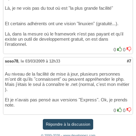
Là, je ne vois pas du tout où est "la plus grande facilité"
Et certains adhérents ont une vision "linuxien" (gratuité...).
Là, dans la mesure où le framework n'est pas payant et qu'il
existe un outil de developpement gratuit, on est dans
l'irrationnel.
0
0
soso78
,
le 03/03/2009 à 12h33
#7
Au niveau de la facilité de mise à jour, plusieurs personnes
m'ont dit qu'ils "connaissent" ou peuvent appréhender le php.
Mais j'étais le seul à connaître le .net (normal, c'est mon métier
).
Et je n'avais pas pensé aux versions "Express". Ok, je prends
note.
0
0
Répondre à la discussion
© 2000-2026 - www.developpez.com