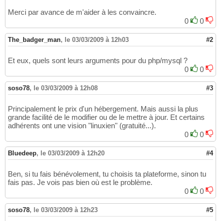
Merci par avance de m'aider à les convaincre.
0
0
The_badger_man
,
le 03/03/2009 à 12h03
#2
Et eux, quels sont leurs arguments pour du php/mysql ?
0
0
soso78
,
le 03/03/2009 à 12h08
#3
Principalement le prix d'un hébergement. Mais aussi la plus
grande facilité de le modifier ou de le mettre à jour. Et certains
adhérents ont une vision "linuxien" (gratuité...).
0
0
Bluedeep
,
le 03/03/2009 à 12h20
#4
Ben, si tu fais bénévolement, tu choisis ta plateforme, sinon tu
fais pas. Je vois pas bien où est le problème.
0
0
soso78
,
le 03/03/2009 à 12h23
#5