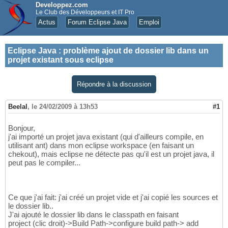
Developpez.com
Le Club des Développeurs et IT Pro
Actus
Forum Eclipse Java
Emploi
Eclipse Java
:
problème ajout de dossier lib dans un
projet existant sous eclipse
Répondre à la discussion
Beelal
,
le 24/02/2009 à 13h53
#1
Bonjour,
j'ai importé un projet java existant (qui d'ailleurs compile, en
utilisant ant) dans mon eclipse workspace (en faisant un
chekout), mais eclipse ne détecte pas qu'il est un projet java, il
peut pas le compiler...
Ce que j'ai fait: j'ai créé un projet vide et j'ai copié les sources et
le dossier lib..
J'ai ajouté le dossier lib dans le classpath en faisant
project (clic droit)->Build Path->configure build path-> add