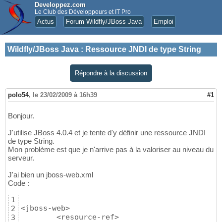
Developpez.com
Le Club des Développeurs et IT Pro
Actus
Forum Wildfly/JBoss Java
Emploi
Wildfly/JBoss Java
:
Ressource JNDI de type String
Répondre à la discussion
polo54
,
le 23/02/2009 à 16h39
#1
Bonjour.
J'utilise JBoss 4.0.4 et je tente d'y définir une ressource JNDI
de type String.
Mon problème est que je n'arrive pas à la valoriser au niveau du
serveur.
J'ai bien un jboss-web.xml
Code :
1
<jboss-web>

2
	<resource-ref>

3