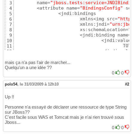
	name=
"jboss.tests:service=JNDIBindin
3
	<attribute name=
"BindingsConfig"
 ser
4
		<jndi:bindings

5
			xmlns<img src=
"https
6
			xmlns:jndi=
"urn:jbos
7
			xs:schemaLocation=
"u
8
			<jndi:binding name=
"
9
				<jndi:valu
10
					TOTO

11
				</jndi:value>

12
			</jndi:binding>

13
		</jndi:bindings>

14
mais ça n'a pas l'air de marcher...
	</attribute>

Quelqu'un a une idée ??
15
	<depends>jboss:service=Naming</depends>

16
0
0
</mbean>
17
polo54
,
le 31/03/2009 à 12h10
#2
Up !!
Personne n'a essayé de déclarer une ressource de type String
sur JBoss??
C'est facile sous WAS et Tomcat mais je n'ai rien trouvé sous
Jboss...
0
0