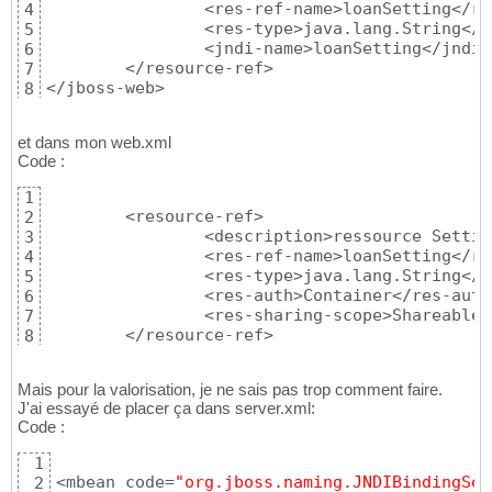
		<res-ref-name>loanSetting</res-ref-name>

4
		<res-type>java.lang.String</res-type>

5
		<jndi-name>loanSetting</jndi-name>

6
	</resource-ref>

7
</jboss-web>
8
et dans mon web.xml
Code :
1
	<resource-ref>

2
		<description>ressource Setting</description>

3
		<res-ref-name>loanSetting</res-ref-name>

4
		<res-type>java.lang.String</res-type>

5
		<res-auth>Container</res-auth>

6
		<res-sharing-scope>Shareable</res-sharing-scope>

7
	</resource-ref>
8
Mais pour la valorisation, je ne sais pas trop comment faire.
J'ai essayé de placer ça dans server.xml:
Code :
1
<mbean code=
"org.jboss.naming.JNDIBindingSer
2