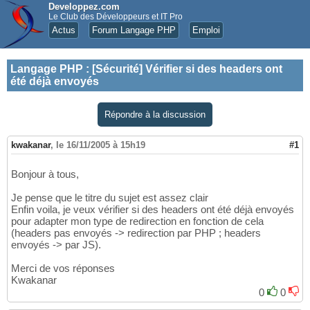
Developpez.com
Le Club des Développeurs et IT Pro
Actus
Forum Langage PHP
Emploi
Langage PHP
:
[Sécurité] Vérifier si des headers ont
été déjà envoyés
Répondre à la discussion
kwakanar
,
le 16/11/2005 à 15h19
#1
Bonjour à tous,
Je pense que le titre du sujet est assez clair
Enfin voila, je veux vérifier si des headers ont été déjà envoyés
pour adapter mon type de redirection en fonction de cela
(headers pas envoyés -> redirection par PHP ; headers
envoyés -> par JS).
Merci de vos réponses
Kwakanar
0
0