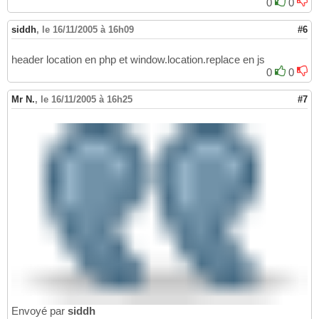
0
0
siddh
,
le 16/11/2005 à 16h09
#6
header location en php et window.location.replace en js
0
0
Mr N.
,
le 16/11/2005 à 16h25
#7
Envoyé par
siddh