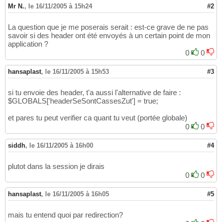
Mr N.
,
le 16/11/2005 à 15h24
#2
La question que je me poserais serait : est-ce grave de ne pas
savoir si des header ont été envoyés à un certain point de mon
application ?
0
0
hansaplast
,
le 16/11/2005 à 15h53
#3
si tu envoie des header, t'a aussi l'alternative de faire :
$GLOBALS['headerSeSontCassesZut'] = true;
et pares tu peut verifier ca quant tu veut (portée globale)
0
0
siddh
,
le 16/11/2005 à 16h00
#4
plutot dans la session je dirais
0
0
hansaplast
,
le 16/11/2005 à 16h05
#5
mais tu entend quoi par redirection?