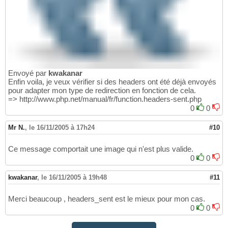
Envoyé par
kwakanar
Enfin voila, je veux vérifier si des headers ont été déjà envoyés
pour adapter mon type de redirection en fonction de cela.
=> http://www.php.net/manual/fr/function.headers-sent.php
0
0
Mr N.
,
le 16/11/2005 à 17h24
#10
Ce message comportait une image qui n'est plus valide.
0
0
kwakanar
,
le 16/11/2005 à 19h48
#11
Merci beaucoup , headers_sent est le mieux pour mon cas.
0
0