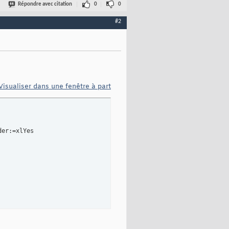
Répondre avec citation
0
0
#2
Visualiser dans une fenêtre à part
er:=xlYes
