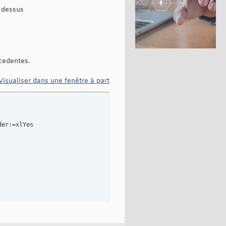
u dessus
écedentes.
Visualiser dans une fenêtre à part
er:=xlYes
