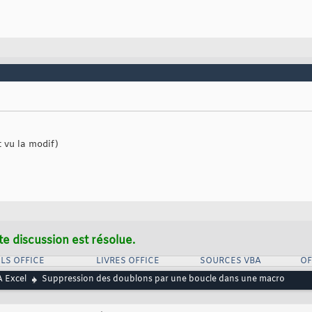
t vu la modif)
te discussion est résolue.
LS OFFICE
LIVRES OFFICE
SOURCES VBA
OF
 Excel
Suppression des doublons par une boucle dans une macro