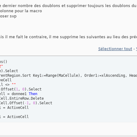
 le dernier nombre des doublons et supprimer toujours les doublons d
 colonne pour la macro
oser svp
is il me fait le contraire, il me supprime les suivantes au lieu des pr
Sélectionner tout
-
ns
(
)
2"
e
)
.Select

rentRegion.Sort Key1:=Range
(
MaCellule
)
, Order1:=xlAscending, Head
eCell

ll <> 
""
.Offset
(
1
, 
0
)
.Select

ell = donnee1 
Then
ell.EntireRow.Delete

Cell.Offset
(
-1
, 
0
)
.Select

 = ActiveCell

 = ActiveCell
