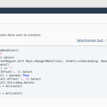
lais faire voici la solution:
Sélectionner tout
-
meDoublons
(
)
2"
e
)
.Select

rentRegion.Sort Key1:=Range
(
MaCellule
)
, Order1:=xlAscending, Head
eCell

ll <> 
""
.Offset
(
1
, 
0
)
.Select

ell = donnee1 
Then
Cell.Offset
(
-1
, 
0
)
.Select

ell.EntireRow.Delete

 = ActiveCell

 = ActiveCell
