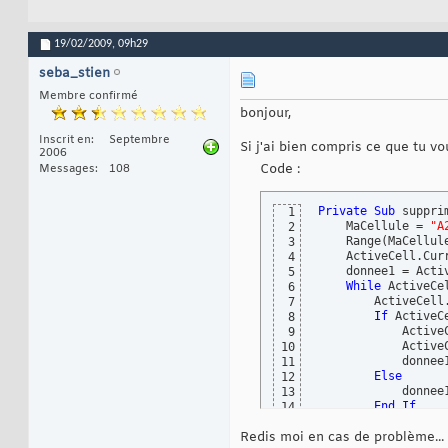
19/02/2009,
09h29
seba_stien
Membre confirmé
bonjour,
Inscrit en
Septembre
Si j'ai bien compris ce que tu vou
2006
Code :
Messages
108
Private
Sub
 suppri
1
    MaCellule = 
"A
2
    Range
(
MaCellul
3
    ActiveCell.Cur
4
    donnee1 = Activ
5
While
 ActiveCe
6
        ActiveCell
7
If
 ActiveC
8
            Active
9
            ActiveC
10
            donnee1
11
Else
12
            donnee1
13
End
If
14
Wend
15
Redis moi en cas de problème...
End
Sub
16