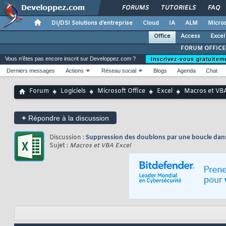
FORUMS
TUTORIELS
FAQ
DI/DSI Solutions d'entreprise
Cloud
IA
ALM
Micros
Office
Access
Excel
FORUM OFFICE
Vous n'êtes pas encore inscrit sur Developpez.com ?
Inscrivez-vous gratuitem
Derniers messages
Actions
Réseau social
Blogs
Agenda
Chat
Forum
Logiciels
Microsoft Office
Excel
Macros et VBA
+
Répondre à la discussion
Discussion :
Suppression des doublons par une boucle dan
Sujet :
Macros et VBA Excel