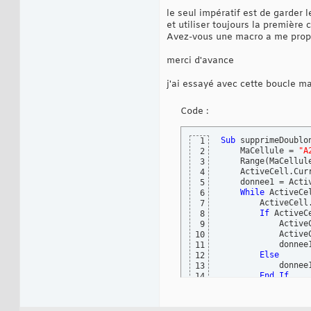
le seul impératif est de garder
et utiliser toujours la première
Avez-vous une macro a me prop
merci d'avance
j'ai essayé avec cette boucle ma
Code :
Sub
 supprimeDoublo
1
    MaCellule = 
"A
2
    Range
(
MaCellul
3
    ActiveCell.Cur
4
    donnee1 = Activ
5
While
 ActiveCe
6
        ActiveCell
7
If
 ActiveC
8
            ActiveC
9
            Active
10
            donnee1
11
Else
12
            donnee1
13
End
If
14
Wend
15
End
Sub
16