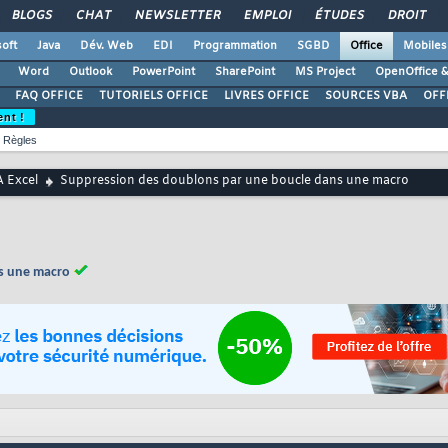
BLOGS
CHAT
NEWSLETTER
EMPLOI
ÉTUDES
DROIT
oft
Java
Dév. Web
EDI
Programmation
SGBD
Office
Mobiles
Word
Outlook
PowerPoint
SharePoint
MS Project
OpenOffice &
FAQ OFFICE
TUTORIELS OFFICE
LIVRES OFFICE
SOURCES VBA
OFF
ent !
Règles
 Excel
Suppression des doublons par une boucle dans une macro
s une macro