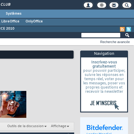
CLUB
Systèmes
 LibreOffice
OnlyOffice
ICE 2010
Recherche avancée
Navigation
Inscrivez-vous
gratuitement
pour pouvoir participer,
suivre les réponses en
temps réel, voter pour
les messages, poser vos
propres questions et
recevoir la newsletter
Outils de la discussion
Affichage