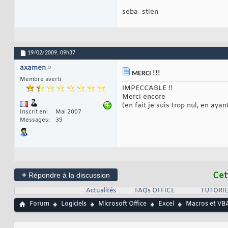
seba_stien
19/02/2009,
09h37
axamen
MERCI !!!
Membre averti
IMPECCABLE !!
Merci encore
(en fait je suis trop nul, en ayan
Inscrit en
Mai 2007
Messages
39
+
Cet
Répondre à la discussion
Actualités
FAQs OFFICE
TUTORIE
Forum
Logiciels
Microsoft Office
Excel
Macros et VBA