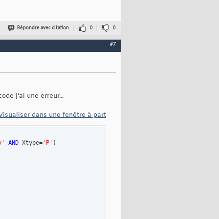
Répondre avec citation
0
0
#7
de j'ai une erreur...
Visualiser dans une fenêtre à part
y'
AND
 Xtype=
'P'
)