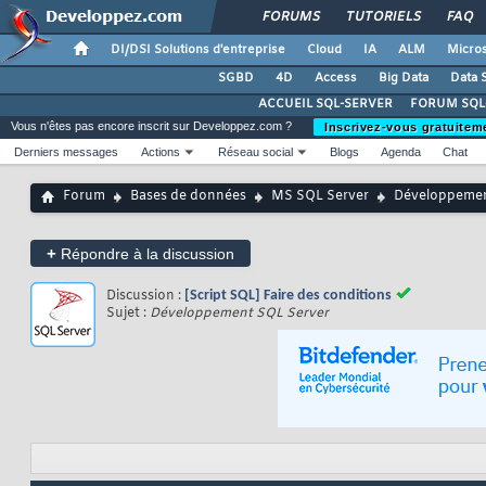
FORUMS
TUTORIELS
FAQ
DI/DSI Solutions d'entreprise
Cloud
IA
ALM
Micros
SGBD
4D
Access
Big Data
Data 
ACCUEIL SQL-SERVER
FORUM SQL
Vous n'êtes pas encore inscrit sur Developpez.com ?
Inscrivez-vous gratuitem
Derniers messages
Actions
Réseau social
Blogs
Agenda
Chat
Forum
Bases de données
MS SQL Server
Développeme
+
Répondre à la discussion
Discussion :
[Script SQL] Faire des conditions
Sujet :
Développement SQL Server