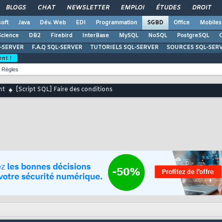
BLOGS
CHAT
NEWSLETTER
EMPLOI
ÉTUDES
DROIT
oft
Java
Dév. Web
EDI
Programmation
SGBD
Office
Mobiles
Science
DB2
Firebird
InterBase
MySQL
NoSQL
PostgreSQL
O
-SERVER
F.A.Q SQL-SERVER
TUTORIELS SQL-SERVER
SOURCES SQL-SER
ent !
Règles
nt
[Script SQL] Faire des conditions