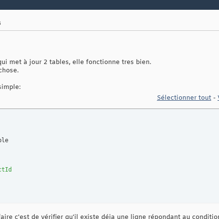
s
ui met à jour 2 tables, elle fonctionne tres bien.
chose.
simple:
Sélectionner tout
-
ctId
faire c'est de vérifier qu'il existe déja une ligne répondant au condi