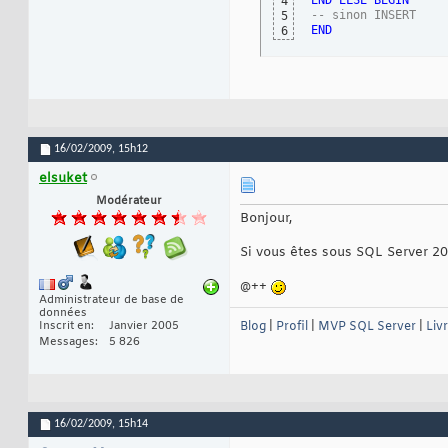
END
ELSE
BEGIN
4
-- sinon INSERT
5
END
6
16/02/2009,
15h12
elsuket
Modérateur
Bonjour,
Si vous êtes sous SQL Server 20
@++
Administrateur de base de
données
Inscrit en
Janvier 2005
Blog
|
Profil
|
MVP SQL Server
|
Liv
Messages
5 826
16/02/2009,
15h14