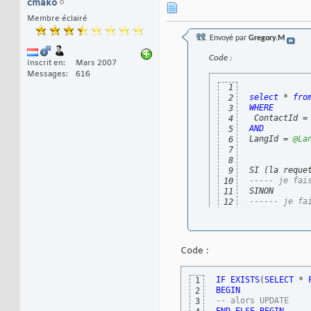
cmako
Membre éclairé
Envoyé par
Gregory.M
Code :
Inscrit en
Mars 2007
Messages
616
1
select
 * 
fro
2
WHERE
3
 ContactId =
4
AND
5
LangId = 
@La
6
7
8
SI 
(
la reque
9
----- je fai
10
11
------ je fa
12
Code :
IF
EXISTS
(
SELECT
 * 
1
BEGIN
2
-- alors UPDATE
3