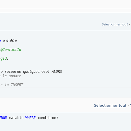
Sélectionner tout
-
m
 
@ContactId
ngId
;

te retourne quelquechose
)
s le update
is le INSERT
Sélectionner tout
-
FROM
 matable 
WHERE
 condition
)