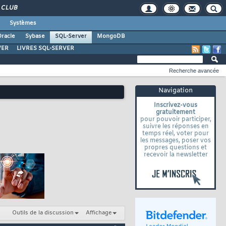
CLUB
Systèmes
racle
Sybase
SQL-Server
MongoDB
VER
LIVRES SQL-SERVER
Recherche avancée
Navigation
Inscrivez-vous
gratuitement
pour pouvoir participer,
suivre les réponses en
temps réel, voter pour
les messages, poser vos
propres questions et
recevoir la newsletter
Outils de la discussion
Affichage