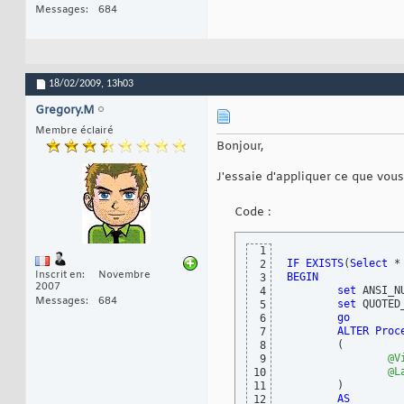
Messages
684
18/02/2009,
13h03
Gregory.M
Membre éclairé
Bonjour,
J'essaie d'appliquer ce que vous
Code :
1
IF
EXISTS
(
Select
 *
2
Inscrit en
Novembre
BEGIN
3
2007
set
 ANSI_N
4
Messages
684
set
 QUOTED
5
go
6
ALTER
Proc
7
(
8
@V
9
@L
10
)
11
AS
12