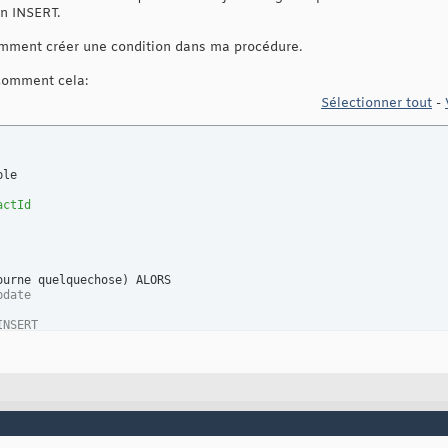
un INSERT.
comment créer une condition dans ma procédure.
 comment cela:
Sélectionner tout
-
actId
ourne quelquechose
)
pdate
INSERT