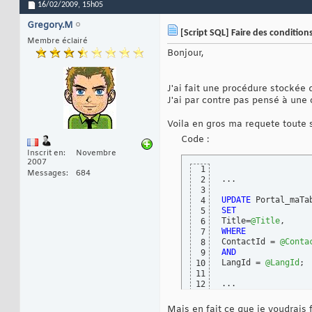
16/02/2009,
15h05
Gregory.M
[Script SQL] Faire des condition
Membre éclairé
Bonjour,
J'ai fait une procédure stockée q
J'ai par contre pas pensé à une 
Voila en gros ma requete toute 
Code :
Inscrit en
Novembre
2007
1
Messages
684
...

2
3
UPDATE
4
SET
5
Title=
@Title
6
WHERE
7
ContactId = 
@Conta
8
AND
9
LangId = 
@LangId
;

10
11
...
12
Mais en fait ce que je voudrais 