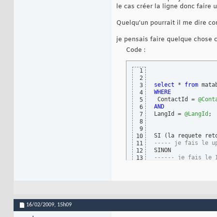
le cas créer la ligne donc faire 
Quelqu'un pourrait il me dire 
je pensais faire quelque chose
Code :
1
2
select
 * 
from
3
WHERE
4
 ContactId = 
@Cont
5
AND
6
LangId = 
@LangId
;

7
8
9
SI 
(
la requete ret
10
----- je fais le u
11
12
------ je fais le 
13
16/02/2009,
15h09