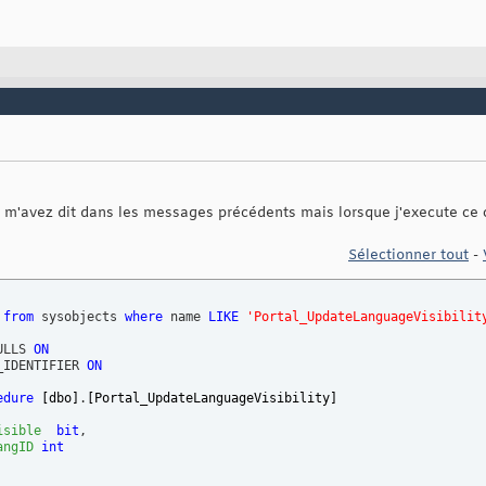
 m'avez dit dans les messages précédents mais lorsque j'execute ce co
Sélectionner tout
-
 
from
 sysobjects 
where
 name 
LIKE
'Portal_UpdateLanguageVisibilit
ULLS 
ON
_IDENTIFIER 
ON
edure
[dbo]
.
[Portal_UpdateLanguageVisibility]
isible
bit
,

angID
int