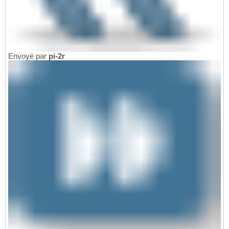
Envoyé par
pi-2r