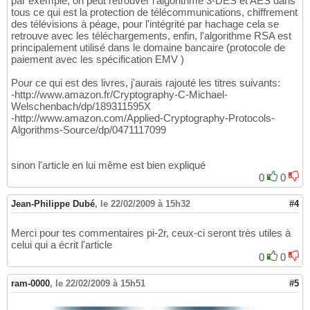
par exemple, on peut retrouver l'algorithme 3-DES et AES dans
tous ce qui est la protection de télécommunications, chiffrement
des télévisions à péage, pour l'intégrité par hachage cela se
retrouve avec les téléchargements, enfin, l'algorithme RSA est
principalement utilisé dans le domaine bancaire (protocole de
paiement avec les spécification EMV )
Pour ce qui est des livres, j'aurais rajouté les titres suivants:
-http://www.amazon.fr/Cryptography-C-Michael-
Welschenbach/dp/189311595X
-http://www.amazon.com/Applied-Cryptography-Protocols-
Algorithms-Source/dp/0471117099
sinon l'article en lui même est bien expliqué
0
0
Jean-Philippe Dubé
,
le 22/02/2009 à 15h32
#4
Merci pour tes commentaires pi-2r, ceux-ci seront très utiles à
celui qui a écrit l'article
0
0
ram-0000
,
le 22/02/2009 à 15h51
#5