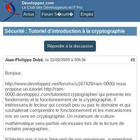
Developpez.com
Le Club des Développeurs et IT Pro
Actus
Forum S�curit�
Emploi
Sécurité
:
Tutoriel d'introduction à la cryptographie
Répondre à la discussion
Jean-Philippe Dubé
,
le 11/02/2009 à 00h36
#1
Bonjour,
http://www.developpez.net/forums/u167428/ram-0000/ nous
propose un tutoriel http://ram-
0000.developpez.com/tutoriels/cryptographie/ qui présente les
fondements et le fonctionnement de la cryptographie. Il
intéressera le lecteur qui connaît peu ou pas le domaine et qui
souhaiterait comprendre le fonctionnement et les mécanismes
mis en uvre en cryptographie. Un minimum de culture
mathématique sera parfois nécessaire lors de la lecture de
certains paragraphes.
N'hésitez pas à nous faire part de vos remarques, suggestions,