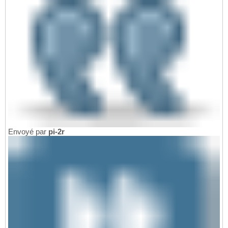
Envoyé par
pi-2r