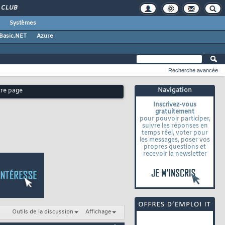
CLUB
Systèmes
 Basic.NET
Azure
Recherche avancée
Navigation
tre page
Inscrivez-vous
gratuitement
pour pouvoir participer,
suivre les réponses en
temps réel, voter pour
les messages, poser vos
propres questions et
recevoir la newsletter
Outils de la discussion
Affichage