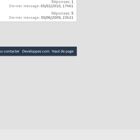
Réponses:
1
Dernier message:
05/02/2010,
17h01
Réponses:
5
Dernier message:
30/06/2009,
23h21
s contacter
Developpez.com
Haut de page