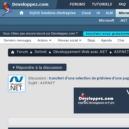
FORUMS
TUTORIELS
FAQ
DI/DSI Solutions d'entreprise
Cloud
IA
ALM
Micros
Microsoft
.NET
Vous n'êtes pas encore inscrit sur Developpez.com ?
Inscrivez-vous gratuitem
Derniers messages
Actions
Réseau social
Blogs
Agenda
Chat
Forum
Dotnet
Développement Web avec .NET
ASP.NET
+
Répondre à la discussion
Discussion :
transfert d'une selection de gridview d'une pa
Sujet :
ASP.NET