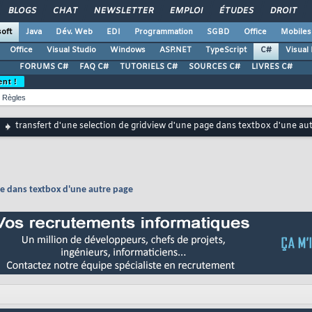
BLOGS
CHAT
NEWSLETTER
EMPLOI
ÉTUDES
DROIT
oft
Java
Dév. Web
EDI
Programmation
SGBD
Office
Mobiles
Office
Visual Studio
Windows
ASP.NET
TypeScript
C#
Visual
FORUMS C#
FAQ C#
TUTORIELS C#
SOURCES C#
LIVRES C#
ent !
Règles
transfert d'une selection de gridview d'une page dans textbox d'une au
ge dans textbox d'une autre page