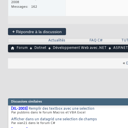
2008
Messages
162
+
Répondre à la discussion
Actualités
FAQ C#
TUT
Forum
Dotnet
Développement Web avec .NET
ASP.NET
«
D
Discussions similaires
[XL-2003]
Remplir des textbox avec une selection
Par pubbins dans le forum Macros et VBA Excel
Afficher dans un datagrid une selection de champs
Par xian21 dans le forum C#