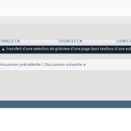
ORIELS C#
SOURCES C#
LIVRES 
transfert d'une selection de gridview d'une page dans textbox d'une au
iscussion précédente
|
Discussion suivante
»