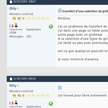
10/02/2009,
10h47
tilily
transfert d'une selection de gr
Membre confirmé
Bonjour,
j'ai un probleme de transfert de 
Inscrit en
Septembre
j'ai dans une page un table avec 
2008
autre page avec un gridview.
Messages
162
A la selection d'une ligne du gr
j'ai testé un peu avec previousp
est ce que quelqu'un pourrait m'
je vous remercie d'avance.
11/02/2009,
06h33
tilily
Membre confirmé
j'ai trouvé pour faire autrement
Inscrit en
Septembre