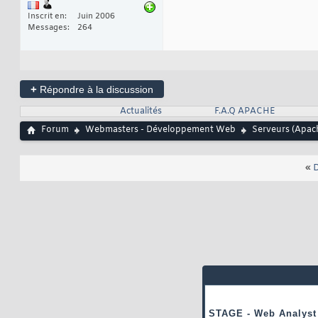
Inscrit en
Juin 2006
Messages
264
+
Répondre à la discussion
Actualités
F.A.Q APACHE
Forum
Webmasters - Développement Web
Serveurs (Apache
«
D
STAGE - Web Analyst