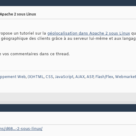
 Apache 2 sous Linux
opose un tutoriel sur la
géolocalisation dans Apache 2 sous Linux
qu
on géographique des clients grâce à au serveur lui-même et aux langag
 de vos commentaires dans ce thread.
oppement Web
,
(X)HTML
,
CSS
,
JavaScript
,
AJAX
,
ASP
,
Flash/Flex
,
Webmarket
s/d68...-2-sous-linux/