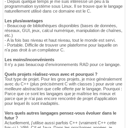
- Depuis quelque temps je me suis intéressé un peu à la
programmation système sous Linux. Il se trouve que le langage
naturellement utilisé dans ce domaine est le C.
Les plus/avantages
- Beaucoup de bibliothèques disponibles (bases de données,
réseaux, GUI, jeux, calcul numérique, manipulation de chaînes,
etc.)
- A la fois bas niveau et haut niveau, tout le monde est servi.
- Portable. Difficile de trouver une plateforme pour laquelle on
n'a pas droit à un compilateur C.
Les moins/inconvénients
Il n'y a pas beaucoup d'environnements RAD pour ce langage.
Quels projets réalisez-vous avec et pourquoi ?
Tout type de projet. Pour les gros projets, je mixe généralement
avec du C++ (plus précisément C with classes ) pour avoir une
meilleure abstraction que celle offerte par le langage. Pourquoi :
Parce que ce sont les langages que je maîtrise les mieux et
parce que je n'ai pas encore rencontré de projet d'application
pour lequel ils sont inadaptés.
Vers quels autres langages pensez-vous évoluer dans le
futur ?
Actuellement, j'utilise aussi parfois C++ (vraiment C++ cette
fois-ci ), VB6, C# et Java. Dans les prochaines années, je