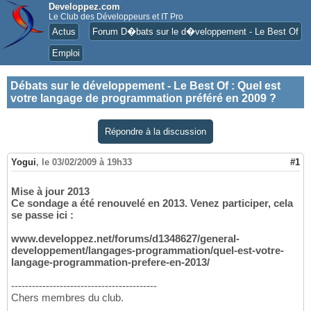
Developpez.com
Le Club des Développeurs et IT Pro
Actus
Forum D�bats sur le d�veloppement - Le Best Of
Emploi
Débats sur le développement - Le Best Of
:
Quel est
votre langage de programmation préféré en 2009 ?
Répondre à la discussion
Yogui
,
le 03/02/2009 à 19h33
#1
Mise à jour 2013
Ce sondage a été renouvelé en 2013. Venez participer, cela
se passe ici :
www.developpez.net/forums/d1348627/general-
developpement/langages-programmation/quel-est-votre-
langage-programmation-prefere-en-2013/
------------------------------------------
Chers membres du club.