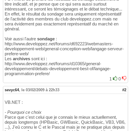
titre indicatif, et je pense que ce qui sera aussi surtout
intéressant, ce seront les témoignages et le débat technique...
En effet, le résultat du sondage sera uniquement réprésentatif
de l'activité des membres du club developpez.com mais ne
sera évidement pas exactement représentatif du marché en
général.
Voir aussi l'autre
sondage
:
http://www.developpez.net/forums/d692223/webmasters-
developpement-web/general-conception-web/langage-serveur-
prefere-web/
Les
archives
sont ici :
http://www.developpez.net/forums/d10365/general-
developpement/debats-developpement-best-of/langage-
programmation-prefere/
1
0
sevyc64
,
le 03/02/2009 à 22h33
#2
VB.NET :
- Pourquoi ce choix
Parce que c'est celui que je connais le mieux actuellement,
depuis longtemps (HPBasic, GWBasic, QuickBasic, VB3, VB6,
...), J'eû connu le C et le Pascal mais je ne pratique plus depuis