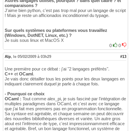
Autres langages utilisés, pourquoi ? dans quel cadre ? et
comparaisons ?
J'aime bien python, c'est pas trop mal pour un langage de script
! Mais je reste un afficionados inconditionnel du typage.
Sur quels systèmes ou plateformes vous travaillez
(Windows, DotNET, Linux, etc.) ?
Je suis sous linux et MacOS X
0
0
Alp
,
le 05/02/2009 à 03h29
#13
Une première pour ce débat : j'ai "2 langages préférés".
C++
et
OCaml
.
Je vais donc détailler tous les points pour les deux langages en
indiquant clairement duquel je parle à chaque fois.
- Pourquoi ce choix
OCaml :
Tout comme alex_pi, je suis fasciné par l'intégration de
multiples paradigmes dans OCaml, et c'est avec ce langage
que j'ai fait mes premiers pas en programmation fonctionnelle.
Sa syntaxe est agréable, et chaque semaine on peut découvrir
des nouvelles bibliothèques diverses et variée. Un autre gros
atout est l'inférence de type, c'est impressionnamment efficace
et agréable. Bref, un bon langage fonctionnel, un système de