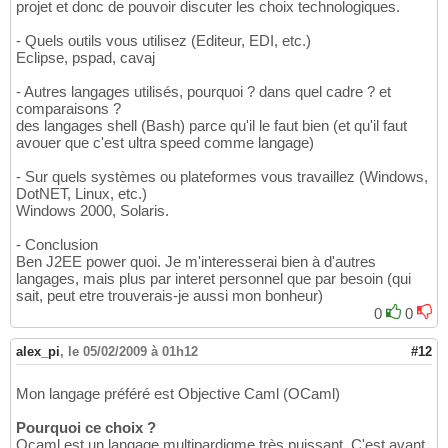
projet et donc de pouvoir discuter les choix technologiques.
- Quels outils vous utilisez (Editeur, EDI, etc.)
Eclipse, pspad, cavaj
- Autres langages utilisés, pourquoi ? dans quel cadre ? et
comparaisons ?
des langages shell (Bash) parce qu'il le faut bien (et qu'il faut
avouer que c'est ultra speed comme langage)
- Sur quels systèmes ou plateformes vous travaillez (Windows,
DotNET, Linux, etc.)
Windows 2000, Solaris.
- Conclusion
Ben J2EE power quoi. Je m'interesserai bien à d'autres
langages, mais plus par interet personnel que par besoin (qui
sait, peut etre trouverais-je aussi mon bonheur)
0
0
alex_pi
,
le 05/02/2009 à 01h12
#12
Mon langage préféré est Objective Caml (OCaml)
Pourquoi ce choix ?
Ocaml est un langage multipardigme très puissant. C'est avant