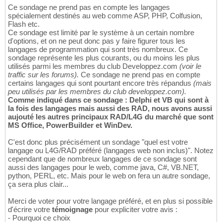
Ce sondage ne prend pas en compte les langages
spécialement destinés au web comme ASP, PHP, Colfusion,
Flash etc.
Ce sondage est limité par le système à un certain nombre
d'options, et on ne peut donc pas y faire figurer tous les
langages de programmation qui sont très nombreux. Ce
sondage représente les plus courants, ou du moins les plus
utilisés parmi les membres du club Developpez.com
(voir le
traffic sur les forums).
Ce sondage ne prend pas en compte
certains langages qui sont pourtant encore très répandus
(mais
peu utilisés par les membres du club developpez.com).
Comme indiqué dans ce sondage : Delphi et VB qui sont à
la fois des langages mais aussi des RAD, nous avons aussi
aujouté les
autres
principaux RAD/L4G du marché que sont
MS Office, PowerBuilder et WinDev.
C'est donc plus précisément un sondage "quel est votre
langage ou L4G/RAD préféré (langages web non inclus)". Notez
cependant que de nombreux langages de ce sondage sont
aussi des langages pour le web, comme java, C#, VB.NET,
python, PERL, etc. Mais pour le web on fera un autre sondage,
ça sera plus clair...
Merci de voter pour votre langage préféré, et en plus si possible
d'écrire votre
témoignage
pour expliciter votre avis :
- Pourquoi ce choix