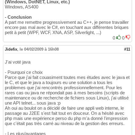
(Windows, DotNET, Linux, etc.)
Windows, AS400
- Conclusion
A part me remettre progressivement au C++, je pense travailler
encore pas mal avec le C#, en touchant aux différentes briques
petit à petit (WPF, WCF, XNA, ASP, Silverlight, ...)
0
0
Jidefix
,
le 04/02/2009 à 16h08
#11
J'ai voté java
- Pourquoi ce choix
Parce que j'ai fait couasiment toutes mes études avec le java et
le C, et que le java a toujours eu une solution a tous les
problemes que j'ai rencontrés professionnellement. Pour les
rares cas ou java ne répondait pas à mes besoins (scripts de
maintenance ou de recherche de fichiers sous Linux), j'ai utilisé
une API telnet... sous java :p
Ah oui au boulot on a décidé de faire une appli web interne, le
passage au J2EE s'est fait tout en douceur. On a hésité avec
php mais une expérience perso du php m'a donné l'impression
que c'était pas très carré au niveau de la gestion des erreurs.
- Les plus/avantages