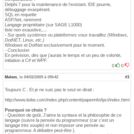
Delphi 7 pour la maintenance de l'existant. IDE pourrie,
débuggage exaspérant.
SQL en requette
ASP.Net, rarement
Langage propriétaire (sur SAGE L1000)
liste non exaustive,....
- Sur quels systèmes ou plateformes vous travaillez (Windows,
DotNET, Linux, etc.)
Windows et DotNet exclusivement pour le moment.
- Conclusion
En prévision, dès que j'aurais le temps et un peu de volonté,
initiation à C# et WPF.
0
0
Melem
,
le 04/02/2009 à 09h42
#3
Toujours C . Et je ne suis pas le seul on dirait :
http://www.tiobe.com/index.php/content/paperinfo/tpci/index.html
Pourquoi ce choix ?
- Question de goût. J'aime la syntaxe et la philosophie de ce
langage (suivre la pensée du programmeur (car c'est un
langage très souple) et non imposer une pensée au
programmeur. A débattre peut-être ).