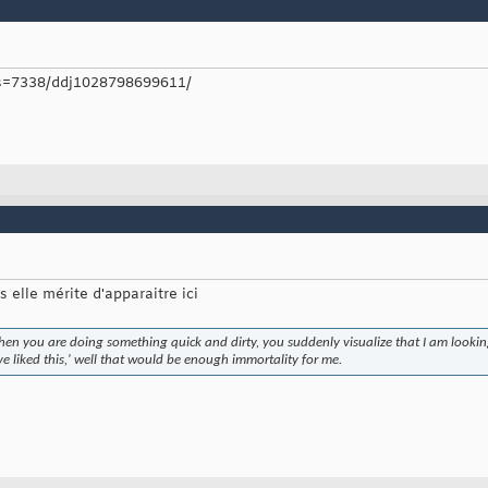
/s=7338/ddj1028798699611/
is elle mérite d'apparaitre ici
hen you are doing something quick and dirty, you suddenly visualize that I am looki
ve liked this,' well that would be enough immortality for me.