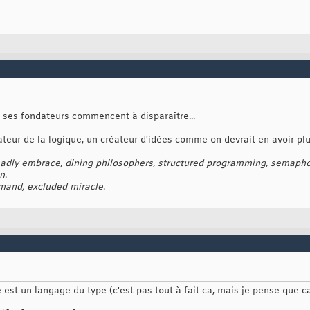
ù ses fondateurs commencent à disparaître...
ateur de la logique, un créateur d'idées comme on devrait en avoir plu
eadly embrace, dining philosophers, structured programming, semaph
n
.
and, excluded miracle
.
st un langage du type (c'est pas tout à fait ca, mais je pense que 