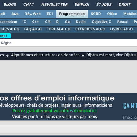
BLOGS
CHAT
NEWSLETTER
EMPLOI
ÉTUDES
DROIT
oft
Java
Dév. Web
EDI
Programmation
SGBD
Office
Mobiles
ssembleur
C
C++
C#
D
Go
Kotlin
Objective C
Pascal
Pe
OURS ALGO
FAQ ALGO
FORUM ALGO
EXERCICES ALGO
LIVRES ALGO
ent !
Règles
es
Algorithmes et structures de données
Dijstra est mort, vive Dijstra