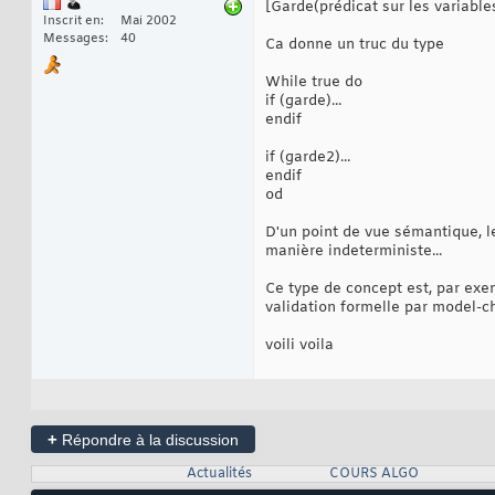
[Garde(prédicat sur les variable
Inscrit en
Mai 2002
Messages
40
Ca donne un truc du type
While true do
if (garde)...
endif
if (garde2)...
endif
od
D'un point de vue sémantique, le 
manière indeterministe...
Ce type de concept est, par exemp
validation formelle par model-c
voili voila
+
Répondre à la discussion
Actualités
COURS ALGO