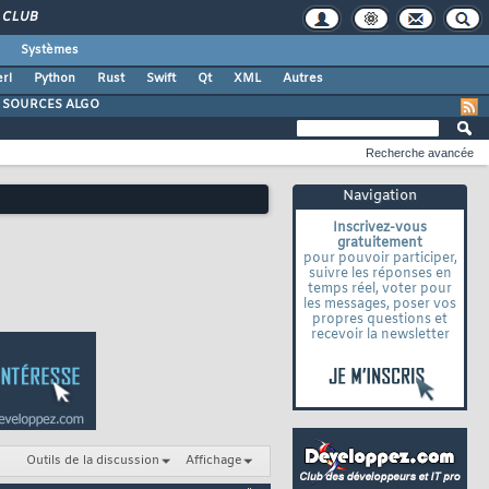
CLUB
Systèmes
rl
Python
Rust
Swift
Qt
XML
Autres
SOURCES ALGO
Recherche avancée
Navigation
Inscrivez-vous
gratuitement
pour pouvoir participer,
suivre les réponses en
temps réel, voter pour
les messages, poser vos
propres questions et
recevoir la newsletter
Outils de la discussion
Affichage