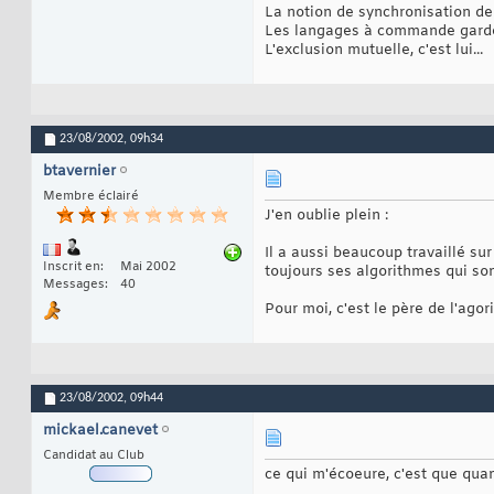
La notion de synchronisation de p
Les langages à commande gardée,
L'exclusion mutuelle, c'est lui...
23/08/2002,
09h34
btavernier
Membre éclairé
J'en oublie plein :
Il a aussi beaucoup travaillé su
Inscrit en
Mai 2002
toujours ses algorithmes qui so
Messages
40
Pour moi, c'est le père de l'agor
23/08/2002,
09h44
mickael.canevet
Candidat au Club
ce qui m'écoeure, c'est que quand