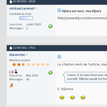
09/08/2002,
16h30
mickael.canevet
Dijstra est mort, vive Dijstra
Candidat au Club
http://www.ddj.com/documents
Inscrit en
Juillet 2002
Messages
2
12/08/2002,
17h42
btavernier
Membre éclairé
La citation vient de l'article, ma
I mean, if 10 years from now, w
Inscrit en
Mai 2002
yourself, 'Dijkstra would not ha
Messages
40
E. Dijkstra