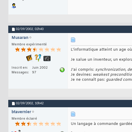
02/09/2002,
02h40
Musaran
Membre expérimenté
L'informatique atteint un age o
Je salue un inventeur, un explor
Inscrit en
Juin 2002
J'ai compris:
synchronization, d
Messages
97
Je devines:
weakest preconditio
Je ne connaît pas:
guarded comm
02/09/2002,
10h42
btavernier
Membre éclairé
Un langage à commande gardée e