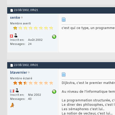
23/08/2002,
09h21
senke
Membre averti
c'est qui ce type, un programmeu
Inscrit en
Août 2002
Messages
24
23/08/2002,
09h31
btavernier
Membre éclairé
Dijkstra, c'est le premier mathé
Au niveau de l'informatique temp
Inscrit en
Mai 2002
Messages
40
La programmation structurée, c'es
Le diner des philosophes, c'est lu
Les sémaphores c'est lui..
La notion de vecteur, c'est lui...