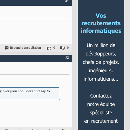
#1
Répondre avec citation
0
0
#2
ng over your shoulders and say to