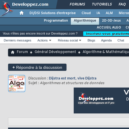
FORUMS
TUTORIELS
FAQ
DI/DSI Solutions d'entreprise
Cloud
IA
ALM
Micros
Programmation
Algorithmique
2D-3D-Jeux
A
ACCUEIL ALGO
C
Vous n'êtes pas encore inscrit sur Developpez.com ?
Inscrivez-vous gratuitem
Derniers messages
Actions
Réseau social
Blogs
Agenda
Chat
Forum
Général Développement
Algorithme & Mathématiqu
+
Répondre à la discussion
Discussion :
Dijstra est mort, vive Dijstra
Sujet :
Algorithmes et structures de données