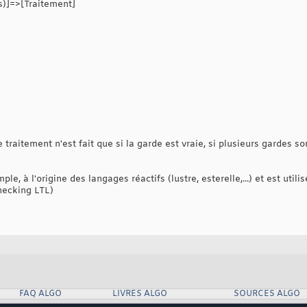
s)]=>[Traitement]
traitement n'est fait que si la garde est vraie, si plusieurs gardes so
le, à l'origine des langages réactifs (lustre, esterelle,...) et est uti
hecking LTL)
FAQ ALGO
LIVRES ALGO
SOURCES ALGO