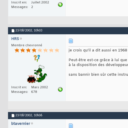
Inscrit en
Juillet 2002
Messages
2
23/08/2002,
10h03
HRS
Membre chevronné
je crois qu'il a dit aussi en 19
Peut-être est-ce grâce à lui qu
à la disposition des développeur
sans bannir bien sûr cette instru
Inscrit en
Mars 2002
Messages
678
23/08/2002,
10h06
btavernier