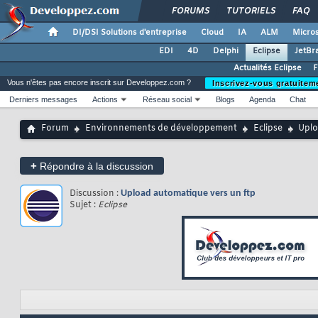
FORUMS
TUTORIELS
FAQ
DI/DSI Solutions d'entreprise
Cloud
IA
ALM
Micros
EDI
4D
Delphi
Eclipse
JetBr
Actualités Eclipse
F
Vous n'êtes pas encore inscrit sur Developpez.com ?
Inscrivez-vous gratuitem
Derniers messages
Actions
Réseau social
Blogs
Agenda
Chat
Forum
Environnements de développement
Eclipse
Uplo
+
Répondre à la discussion
Discussion :
Upload automatique vers un ftp
Sujet :
Eclipse