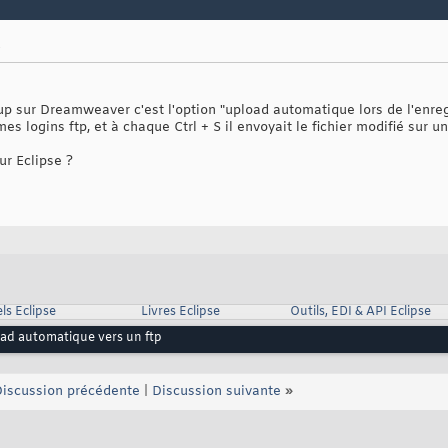
p
up sur Dreamweaver c'est l'option "upload automatique lors de l'enre
es logins ftp, et à chaque Ctrl + S il envoyait le fichier modifié sur un
ur Eclipse ?
ls Eclipse
Livres Eclipse
Outils, EDI & API Eclipse
ad automatique vers un ftp
iscussion précédente
|
Discussion suivante
»