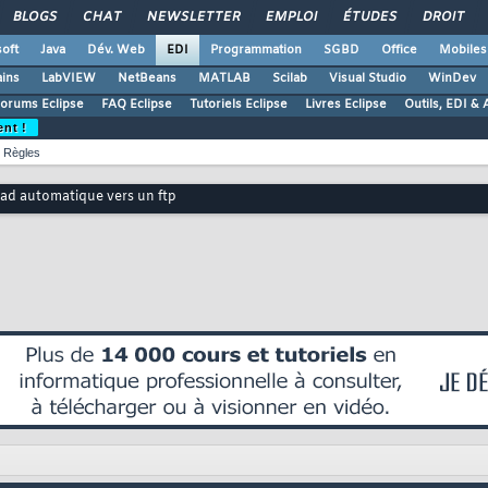
BLOGS
CHAT
NEWSLETTER
EMPLOI
ÉTUDES
DROIT
oft
Java
Dév. Web
EDI
Programmation
SGBD
Office
Mobiles
ains
LabVIEW
NetBeans
MATLAB
Scilab
Visual Studio
WinDev
orums Eclipse
FAQ Eclipse
Tutoriels Eclipse
Livres Eclipse
Outils, EDI & 
ent !
Règles
ad automatique vers un ftp