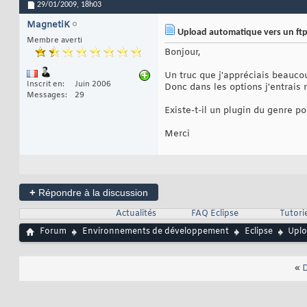
29/01/2009,
18h03
MagnetiK
Upload automatique vers un ft
Membre averti
Bonjour,
Un truc que j'appréciais beauco
Inscrit en
Juin 2006
Donc dans les options j'entrais m
Messages
29
Existe-t-il un plugin du genre po
Merci
+
Répondre à la discussion
Actualités
FAQ Eclipse
Tutorie
Forum
Environnements de développement
Eclipse
Uplo
«
D