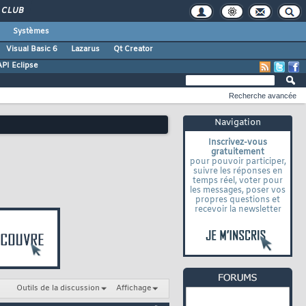
CLUB
Systèmes
Visual Basic 6
Lazarus
Qt Creator
API Eclipse
Recherche avancée
Navigation
Inscrivez-vous
gratuitement
pour pouvoir participer,
suivre les réponses en
temps réel, voter pour
les messages, poser vos
propres questions et
recevoir la newsletter
Outils de la discussion
Affichage