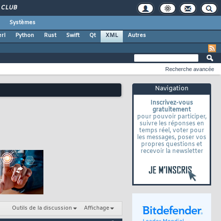
CLUB
Systèmes
rl
Python
Rust
Swift
Qt
XML
Autres
Recherche avancée
Navigation
Inscrivez-vous
gratuitement
pour pouvoir participer,
suivre les réponses en
temps réel, voter pour
les messages, poser vos
propres questions et
recevoir la newsletter
Outils de la discussion
Affichage