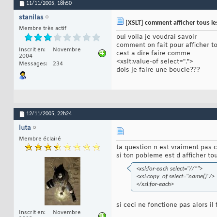
11/11/2005,
18h50
stanilas
[XSLT] comment afficher tous le
Membre très actif
oui voila je voudrai savoir
comment on fait pour afficher t
Inscrit en
Novembre
cest a dire faire comme
2004
<xslt:value-of select=".">
Messages
234
dois je faire une boucle???
12/11/2005,
22h24
luta
Membre éclairé
ta question n est vraiment pas c
si ton pobleme est d afficher to
<xsl:for-each select="//*">
<xsl:copy_of select="name()"/>
</xsl:for-each>
si ceci ne fonctione pas alors i
Inscrit en
Novembre