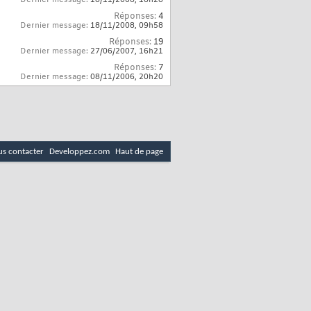
Réponses:
4
Dernier message:
18/11/2008,
09h58
Réponses:
19
Dernier message:
27/06/2007,
16h21
Réponses:
7
Dernier message:
08/11/2006,
20h20
s contacter
Developpez.com
Haut de page