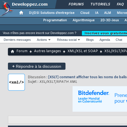
FORUMS
TUTORIELS
FAQ
DI/DSI Solutions d'entreprise
Cloud
IA
ALM
Micros
Programmation
Algorithmique
2D-3D-Jeux
A
Vous n'êtes pas encore inscrit sur Developpez.com ?
Inscrivez-vous gratuitem
Derniers messages
Actions
Réseau social
Blogs
Agenda
Chat
Forum
Autres langages
XML/XSL et SOAP
XSL/XSLT/X
+
Répondre à la discussion
Discussion :
[XSLT] comment afficher tous les noms de balis
Sujet :
XSL/XSLT/XPATH XML