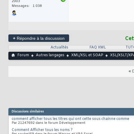
2003
Messages
1 038
+
Cet
Répondre à la discussion
Actualités
FAQ XML
TUT
Forum
Autres langages
XML/XSL et SOAP
XSL/XSLT/X
«
D
Discussions similaires
comment afficher tous les titres qui ont cette sous chainne comme
Par 21247692 dans le forum Développement
Comment Afficher tous les noms ?
Par souheil59 dans le forum Macros et VBA Excel