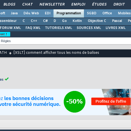
BLOGS
CHAT
NEWSLETTER
EMPLOI
ÉTUDES
DROIT
oft
Java
Dév. Web
EDI
Programmation
SGBD
Office
Mobiles
ssembleur
C
C++
C#
D
Go
Kotlin
Objective C
Pascal
Pe
FORUM XML
FAQ XML
TUTORIELS XML
SOURCES XML
LIVRES XML
ent !
Règles
PATH
[XSLT] comment afficher tous les noms de balises
es