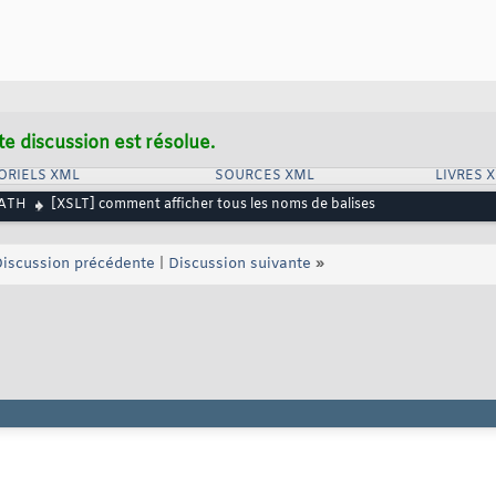
te discussion est résolue.
ORIELS XML
SOURCES XML
LIVRES 
PATH
[XSLT] comment afficher tous les noms de balises
iscussion précédente
|
Discussion suivante
»