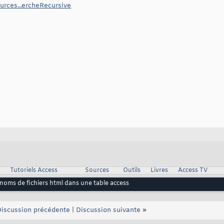
urces...ercheRecursive
Tutoriels Access
Sources
Outils
Livres
Access TV
 noms de fichiers html dans une table access
iscussion précédente
|
Discussion suivante
»