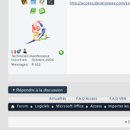
http://access.developpez.com/so
Technicien maintenance
Inscrit en
Octobre 2004
Messages
9 501
+
Répondre à la discussion
Actualités
F.A.Q Access
F.A.Q VBA
Forum
Logiciels
Microsoft Office
Access
importer les
«
D