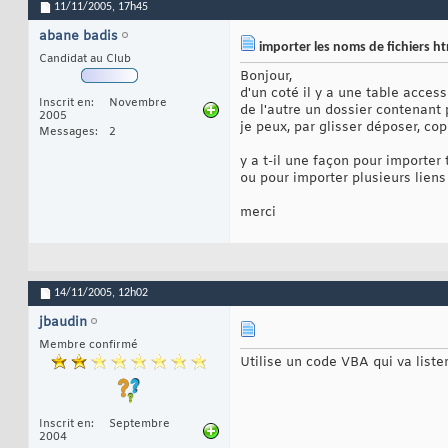
11/11/2005,
17h45
abane badis
importer les noms de fichiers ht
Candidat au Club
Bonjour,
d'un coté il y a une table acces
Inscrit en
Novembre
de l'autre un dossier contenant 
2005
je peux, par glisser déposer, cop
Messages
2
y a t-il une façon pour importer 
ou pour importer plusieurs liens 
merci
14/11/2005,
12h02
jbaudin
Membre confirmé
Utilise un code VBA qui va liste
Inscrit en
Septembre
2004