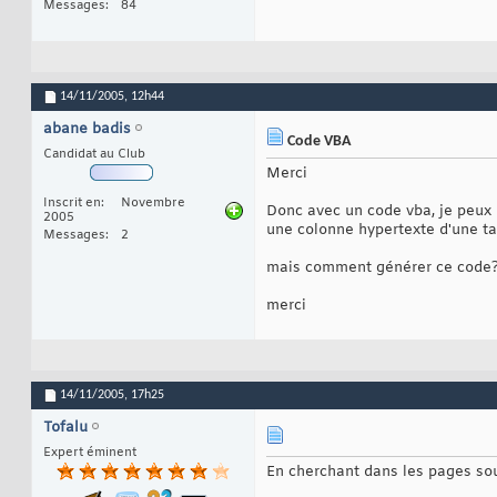
Messages
84
14/11/2005,
12h44
abane badis
Code VBA
Candidat au Club
Merci
Inscrit en
Novembre
Donc avec un code vba, je peux 
2005
une colonne hypertexte d'une ta
Messages
2
mais comment générer ce code
merci
14/11/2005,
17h25
Tofalu
Expert éminent
En cherchant dans les pages sou