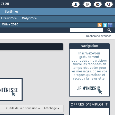
CLUB
Systèmes
 LibreOffice
OnlyOffice
Office 2010
Recherche avancée
Navigation
Inscrivez-vous
gratuitement
pour pouvoir participer,
suivre les réponses en
temps réel, voter pour
les messages, poser vos
propres questions et
recevoir la newsletter
Outils de la discussion
Affichage