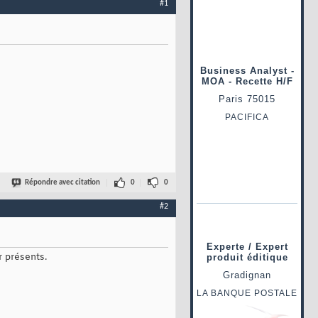
#1
Répondre avec citation
0
0
#2
r présents.