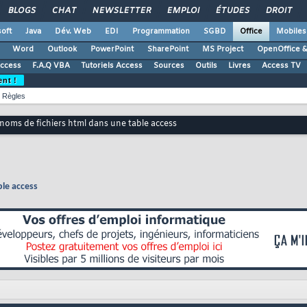
BLOGS
CHAT
NEWSLETTER
EMPLOI
ÉTUDES
DROIT
oft
Java
Dév. Web
EDI
Programmation
SGBD
Office
Mobiles
Word
Outlook
PowerPoint
SharePoint
MS Project
OpenOffice &
Access
F.A.Q VBA
Tutoriels Access
Sources
Outils
Livres
Access TV
ent !
Règles
 noms de fichiers html dans une table access
ble access