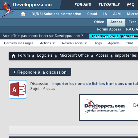
FORUMS
TUTORIELS
FAQ
DI/DSI Solutions d'entreprise
Cloud
IA
ALM
Micros
Office
Access
Excel
Forum Access
F.A.Q 
Vous n'êtes pas encore inscrit sur Developpez.com ?
Inscrivez-vous gratuitem
Derniers messages
Actions
Réseau social
Blogs
Agenda
Chat
Forum
Logiciels
Microsoft Office
Access
importer les
+
Répondre à la discussion
Discussion :
importer les noms de fichiers html dans une ta
Sujet :
Access