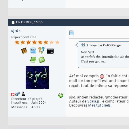
11/11/2005,
16h15
sjrd
Expert confirmé
Envoyé par
OutOfRange
Non Sjrd
Je parlais de l'interdiction de 
C'est pas grave...
Arf mal compris
En fait c'es
mail de ton profil est anti-spam
reçoit tout de même sa réponse 
sjrd, ancien rédacteur/modérateur 
Directeur de projet
Auteur de
Scala.js
, le compilateur 
Inscrit en
Juin 2004
Découvrez
Mes tutoriels
.
Messages
4 517