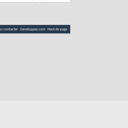
s contacter
Developpez.com
Haut de page