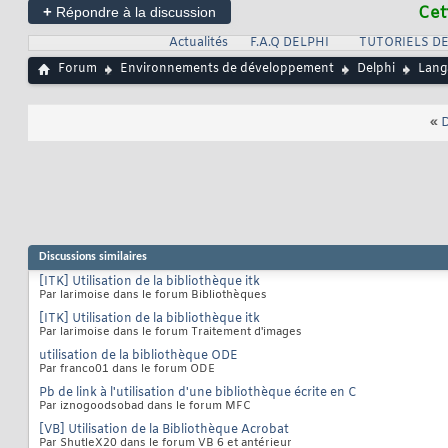
+
Cet
Répondre à la discussion
Actualités
F.A.Q DELPHI
TUTORIELS DE
Forum
Environnements de développement
Delphi
Lang
«
D
Discussions similaires
[ITK] Utilisation de la bibliothèque itk
Par larimoise dans le forum Bibliothèques
[ITK] Utilisation de la bibliothèque itk
Par larimoise dans le forum Traitement d'images
utilisation de la bibliothèque ODE
Par franco01 dans le forum ODE
Pb de link à l'utilisation d'une bibliothèque écrite en C
Par iznogoodsobad dans le forum MFC
[VB] Utilisation de la Bibliothèque Acrobat
Par ShutleX20 dans le forum VB 6 et antérieur