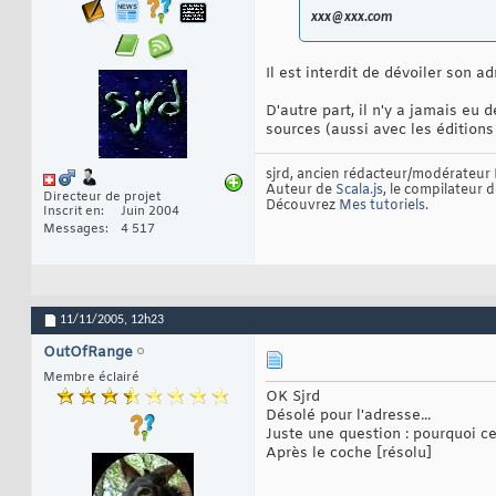
xxx@xxx.com
Il est interdit de dévoiler son a
D'autre part, il n'y a jamais eu 
sources (aussi avec les éditions
sjrd, ancien rédacteur/modérateur 
Auteur de
Scala.js
, le compilateur 
Directeur de projet
Découvrez
Mes tutoriels
.
Inscrit en
Juin 2004
Messages
4 517
11/11/2005,
12h23
OutOfRange
Membre éclairé
OK Sjrd
Désolé pour l'adresse...
Juste une question : pourquoi cet
Après le coche [résolu]