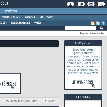
CLUB
Systèmes
Visual Basic 6
Lazarus
Qt Creator
DEFI
TÉLÉCHARGEZ
WIKI
Recherche avancée
Navigation
Inscrivez-vous
gratuitement
pour pouvoir participer,
suivre les réponses en
temps réel, voter pour
les messages, poser vos
propres questions et
recevoir la newsletter
Outils de la discussion
Affichage