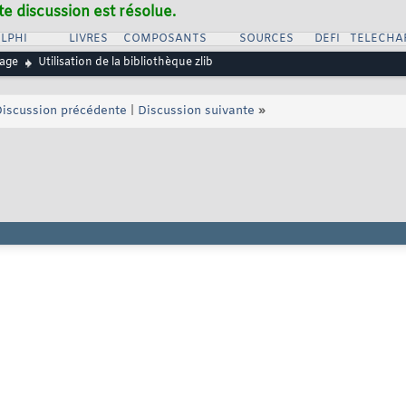
te discussion est résolue.
LPHI
LIVRES
COMPOSANTS
SOURCES
DEFI
TELECHA
age
Utilisation de la bibliothèque zlib
iscussion précédente
|
Discussion suivante
»