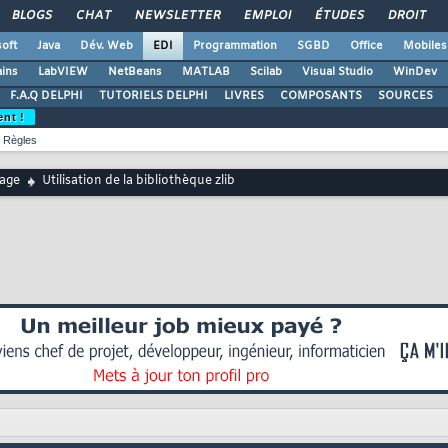
BLOGS
CHAT
NEWSLETTER
EMPLOI
ÉTUDES
DROIT
oft
Java
Dév. Web
EDI
Programmation
SGBD
Office
Mobiles
ains
LabVIEW
NetBeans
MATLAB
Scilab
Visual Studio
WinDev
F.A.Q DELPHI
TUTORIELS DELPHI
LIVRES
COMPOSANTS
SOURCES
ent !
Règles
age
Utilisation de la bibliothèque zlib