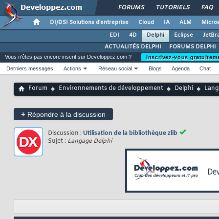
FORUMS
TUTORIELS
FAQ
DI/DSI Solutions d'entreprise
Cloud
IA
ALM
Micros
EDI
4D
Delphi
Eclipse
JetBr
ACTUALITÉS DELPHI
FORUMS DELPHI
Vous n'êtes pas encore inscrit sur Developpez.com ?
Inscrivez-vous gratuitem
Derniers messages
Actions
Réseau social
Blogs
Agenda
Chat
Forum
Environnements de développement
Delphi
Lang
+
Répondre à la discussion
Discussion :
Utilisation de la bibliothèque zlib
Sujet :
Langage Delphi