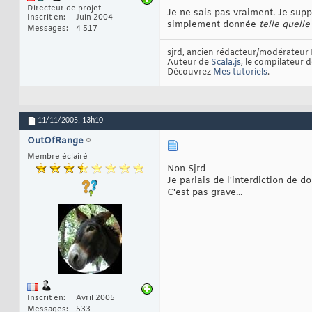
Directeur de projet
Je ne sais pas vraiment. Je sup
Inscrit en
Juin 2004
simplement donnée
telle quelle
Messages
4 517
sjrd, ancien rédacteur/modérateur 
Auteur de
Scala.js
, le compilateur 
Découvrez
Mes tutoriels
.
11/11/2005,
13h10
OutOfRange
Membre éclairé
Non Sjrd
Je parlais de l'interdiction de 
C'est pas grave...
Inscrit en
Avril 2005
Messages
533