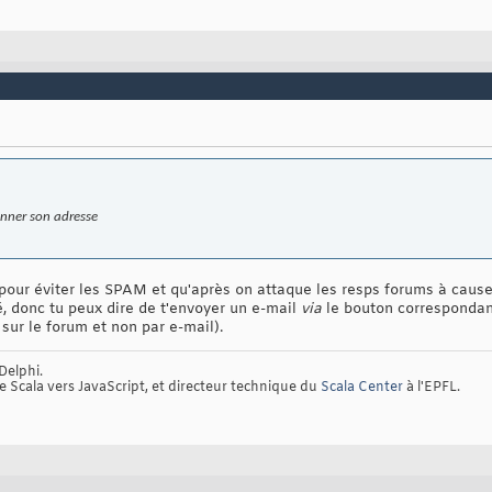
donner son adresse
t pour éviter les SPAM et qu'après on attaque les resps forums à ca
é, donc tu peux dire de t'envoyer un e-mail
via
le bouton correspondant
sur le forum et non par e-mail).
Delphi.
de Scala vers JavaScript, et directeur technique du
Scala Center
à l'EPFL.