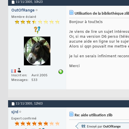
11/11/2005,
10h23
OutOfRange
Utilisation de la bibliothèque zli
Membre éclairé
Bonjour à tou(te)s
Je viens de lire un sujet intéress
Or, si ma version D6 perso (téléc
aucune aide en ligne sur le suj
Alors si qqn pouvait me mettre e
je lui en serais infiniment reco
Merci
Inscrit en
Avril 2005
Messages
533
11/11/2005,
12h03
sjrd
Re: aide utilisation zlib
Expert confirmé
Envoyé par
OutOfRange