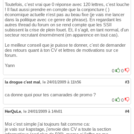
Toutefois, c'est vrai que 0 réponse avec 120 lettres, c'est louche
! Il faut aussi prendre en compte que la conjoncture ( )
économique actuelle n'est pas au beau fixe (je vais me lancer
dans la politique avec ce genre de phrase). En regardant les
autres thread du forum on se rend compte que les SSII
subissent la crise de plein fouet. Et, il s'agit, en tant normal, d'un
secteur recrutant énormément (en apparence en tout cas).
Le meilleur conseil que je puisse te donner, c'est de demander
des retours quant à ton CV et lettres de motivations sur ce
forum.
Yann
0
0
la drogue c'est mal
,
le 24/01/2009 à 11h56
#3
ca donne quoi pour tes camarades de promo ?
0
0
HerQuLe
,
le 24/01/2009 à 14h01
#4
Moi c'est simple j'ai toujours fait comme ca:
je vais sur kapstage, j'envoie des CV a toute la section