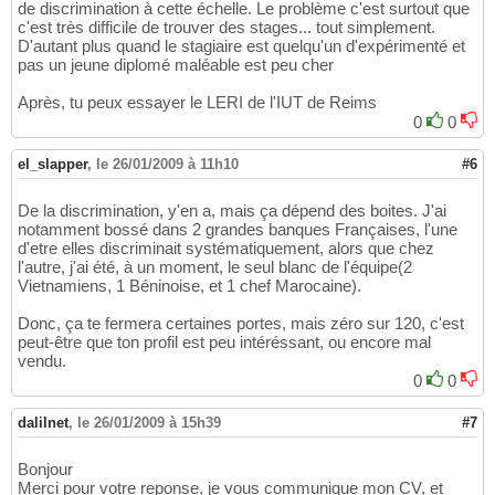
de discrimination à cette échelle. Le problème c'est surtout que
c'est très difficile de trouver des stages... tout simplement.
D'autant plus quand le stagiaire est quelqu'un d'expérimenté et
pas un jeune diplomé maléable est peu cher
Après, tu peux essayer le LERI de l'IUT de Reims
0
0
el_slapper
,
le 26/01/2009 à 11h10
#6
De la discrimination, y'en a, mais ça dépend des boites. J'ai
notamment bossé dans 2 grandes banques Françaises, l'une
d'etre elles discriminait systématiquement, alors que chez
l'autre, j'ai été, à un moment, le seul blanc de l'équipe(2
Vietnamiens, 1 Béninoise, et 1 chef Marocaine).
Donc, ça te fermera certaines portes, mais zéro sur 120, c'est
peut-être que ton profil est peu intéréssant, ou encore mal
vendu.
0
0
dalilnet
,
le 26/01/2009 à 15h39
#7
Bonjour
Merci pour votre reponse, je vous communique mon CV, et