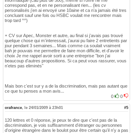
informatique (cad plus de 500), meme si l'offre ne me
correspond pas, et en ne personalisant rien... (les cv
personalisés j'en ai envoyé une 10aine et ca n'a jamais été tres
concluant sauf une fois ou HSBC voulait me rencontrer mais
trop tard ^^)
+ CV sur Apec, Monster et autre, au final si j'avais pas trouvé
quelque chose qui m'interessait, j'aurai pu faire 2 entretients par
jour pendant 3 semaines... Mais comme ca soulait vraiment
bah je pouvais me permettre de faire mon difficile, et d'avoir le
choix Je me rappel avoir sorti a une entreprise "bon j'ai
beaucoup d'autres propositions. Si ca peut vous rassurer, vous
n'etes pas eliminés"
Mais bon c'est sur y a de la discrimination, mais pas autant que
ce que tu penses a mon avis...
0
0
orafrance
,
le 24/01/2009 à 23h01
#5
120 lettres et 0 réponse, je peux te dire que c'est pas de la
discrimination, je vois suffisamment d'étranger ou personnes
d'origine étrangère dans le boulot pour être certain qu'il n'y a pas