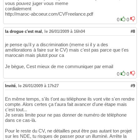
vous pouvez juger vous meme
cordialement
http://maroc-abcoeur.com/CVFreelance.pdf
0
0
la drogue c'est mal
,
le 26/01/2009 à 16h04
#8
je pense qu'il y a discrimination (meme si il y a des
améliorations à faire sur le CV) mais c'est pas parce que t'es
marocain mais plutot pour ca
Je bègue, Cest mieux de me communiquer par email
0
0
Invité
,
le 26/01/2009 à 17h27
#9
En même temps, s'ils t'ont au téléphone ils vont vite s'en rendre
compte. Alors certes ça t'aura fait avancer d'une étape mais
c'est tout...
Je serais limite pour ne pas donner de numéro de téléphone
dans ce cas-là.
Pour le reste du CV, ne détailles peut être pas autant ton projet
sur les NDE, tu risques de passer pour un illuminé. Arrête la