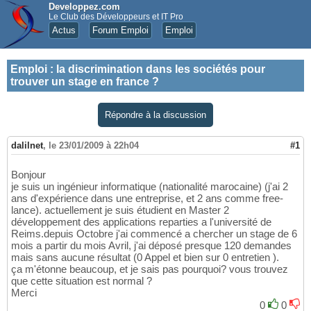
Developpez.com
Le Club des Développeurs et IT Pro
Actus
Forum Emploi
Emploi
Emploi
:
la discrimination dans les sociétés pour
trouver un stage en france ?
Répondre à la discussion
dalilnet
,
le 23/01/2009 à 22h04
#1
Bonjour
je suis un ingénieur informatique (nationalité marocaine) (j'ai 2
ans d'expérience dans une entreprise, et 2 ans comme free-
lance). actuellement je suis étudient en Master 2
développement des applications reparties a l'université de
Reims.depuis Octobre j'ai commencé a chercher un stage de 6
mois a partir du mois Avril, j'ai déposé presque 120 demandes
mais sans aucune résultat (0 Appel et bien sur 0 entretien ).
ça m'étonne beaucoup, et je sais pas pourquoi? vous trouvez
que cette situation est normal ?
Merci
0
0