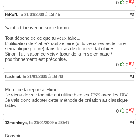
0
0
HiRoN
,
le 21/01/2009 à 15h46
#2
Salut, et bienvenue sur le forum
Tout dépend de ce que tu veux faire...
L'utilisation de <table> doit se faire (si tu veux respecter une
sémantique propre) dans le cas de données tabulaires.
Sinon, l'utilisation de <div> (pour de la mise en page /
positionnement) est préconisé.
0
0
flashnet
,
le 21/01/2009 à 16h40
#3
Merci de ta réponse Hiron.
Je viens de voir ton site qui utilise bien les CSS avec les DIV.
Je vais donc adopter cette méthode de création au classique
table.
0
0
12monkeys
,
le 21/01/2009 à 23h47
#4
Bonsoir