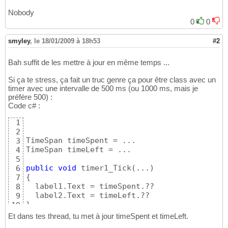
Nobody
0
0
smyley
,
le 18/01/2009 à 18h53
#2
Bah suffit de les mettre à jour en même temps ...
Si ça te stress, ça fait un truc genre ça pour être class avec un
timer avec une intervalle de 500 ms (ou 1000 ms, mais je
préfère 500) :
Code c# :
1
2
TimeSpan timeSpent = ...

3
TimeSpan timeLeft = ...

4
5
public
void
 timer1_Tick
(
...
)
6
{
7
  label1.Text = timeSpent.??

8
9
}
10
Et dans tes thread, tu met à jour timeSpent et timeLeft.