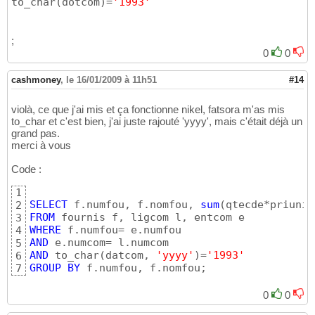
to_char
(
dotcom
)
=
'1993'
;
0
0
cashmoney
,
le 16/01/2009 à 11h51
#14
violà, ce que j'ai mis et ça fonctionne nikel, fatsora m'as mis
to_char et c'est bien, j'ai juste rajouté 'yyyy', mais c'était déjà un
grand pas.
merci à vous
Code :
1
SELECT
 f.numfou, f.nomfou, 
sum
(
qtecde*priuni*
2
FROM
3
WHERE
4
AND
5
AND
 to_char
(
datcom, 
'yyyy'
)
=
'1993'
6
GROUP
BY
 f.numfou, f.nomfou;
7
0
0