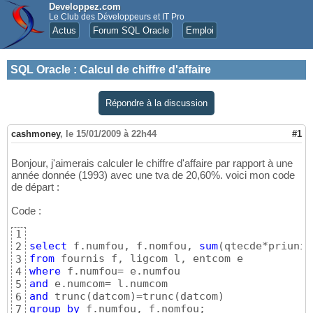
Developpez.com
Le Club des Développeurs et IT Pro
Actus
Forum SQL Oracle
Emploi
SQL Oracle
:
Calcul de chiffre d'affaire
Répondre à la discussion
cashmoney
,
le 15/01/2009 à 22h44
#1
Bonjour, j'aimerais calculer le chiffre d'affaire par rapport à une
année donnée (1993) avec une tva de 20,60%. voici mon code
de départ :
Code :
1
select
 f.numfou, f.nomfou, 
sum
(
qtecde*priuni*
2
from
3
where
4
and
5
and
 trunc
(
datcom
)
=trunc
(
datcom
)
6
group
by
 f.numfou, f.nomfou;
7