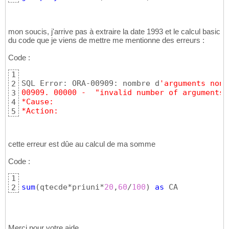
mon soucis, j'arrive pas à extraire la date 1993 et le calcul basic
du code que je viens de mettre me mentionne des erreurs :
Code :
1
SQL Error: ORA-00909: nombre d
'arguments non 
2
00909. 00000 -  "invalid number of arguments"
3
*Cause:    
4
*Action:
5
cette erreur est dûe au calcul de ma somme
Code :
1
sum
(
qtecde*priuni*
20
,
60
/
100
)
as
 CA
2
Merci pour votre aide