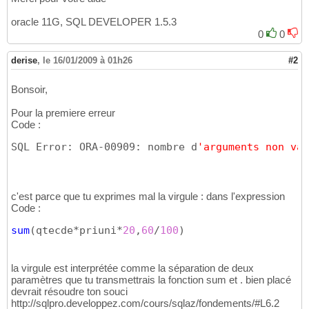
oracle 11G, SQL DEVELOPER 1.5.3
0
0
derise
,
le 16/01/2009 à 01h26
#2
Bonsoir,
Pour la premiere erreur
Code :
SQL Error: ORA-00909: nombre d
'arguments non val
c'est parce que tu exprimes mal la virgule : dans l'expression
Code :
sum
(
qtecde*priuni*
20
,
60
/
100
)
la virgule est interprétée comme la séparation de deux
paramètres que tu transmettrais la fonction sum et . bien placé
devrait résoudre ton souci
http://sqlpro.developpez.com/cours/sqlaz/fondements/#L6.2