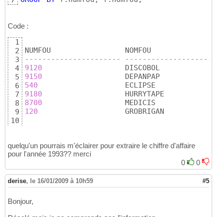
7
Code :
1
2
---------------------- ---------------------
3
9120
                   DISCOBOL             
4
9150
                   DEPANPAP             
5
540
                    ECLIPSE              
6
9180
                   HURRYTAPE            
7
8700
                   MEDICIS              
8
120
                    GROBRIGAN            
9
10
6
rows
 selected
11
quelqu'un pourrais m'éclairer pour extraire le chiffre d'affaire
pour l'année 1993?? merci
0
0
derise
,
le 16/01/2009 à 10h59
#5
Bonjour,