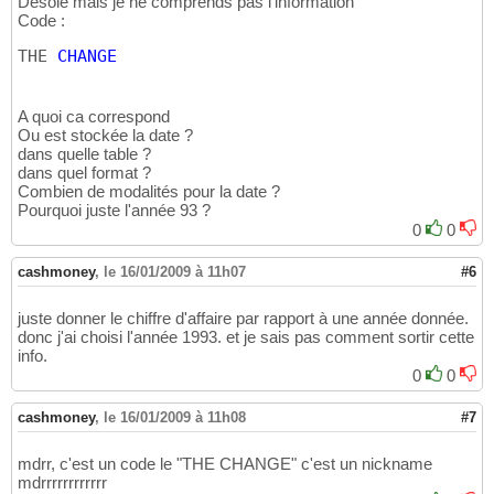
Désolé mais je ne comprends pas l'information
Code :
THE 
CHANGE
A quoi ca correspond
Ou est stockée la date ?
dans quelle table ?
dans quel format ?
Combien de modalités pour la date ?
Pourquoi juste l'année 93 ?
0
0
cashmoney
,
le 16/01/2009 à 11h07
#6
juste donner le chiffre d'affaire par rapport à une année donnée.
donc j'ai choisi l'année 1993. et je sais pas comment sortir cette
info.
0
0
cashmoney
,
le 16/01/2009 à 11h08
#7
mdrr, c'est un code le "THE CHANGE" c'est un nickname
mdrrrrrrrrrrrr