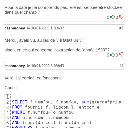
Pour la date je ne comprends pas, elle est sensée etre stockée
dans quel champ ?
0
0
cashmoney
,
le 16/01/2009 à 09h37
#3
Merci, j'avais vu, au lieu de ',' il fallait un '.'
sinon, en ce qui concerne, l'extraction de l'année 1993??
0
0
cashmoney
,
le 16/01/2009 à 09h43
#4
Voilà, j'ai corrigé, ça fonctionne
Code :
1
SELECT
 f.numfou, f.nomfou, 
sum
(
qtecde*priuni*
2
FROM
3
WHERE
4
AND
5
AND
 trunc
(
datcom
)
=trunc
(
datcom
)
6
GROUP
BY
 f.numfou, f.nomfou;