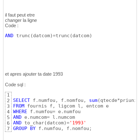
il faut peut etre
changer la ligne
Code :
AND
 trunc
(
datcom
)
=trunc
(
datcom
)
et apres ajouter ta date 1993
Code sql :
1
SELECT
 f.numfou, f.nomfou, 
sum
(
qtecde*priuni*
2
FROM
3
WHERE
4
AND
5
AND
 to_char
(
datcom
)
=
'1993'
6
GROUP
BY
 f.numfou, f.nomfou;
7