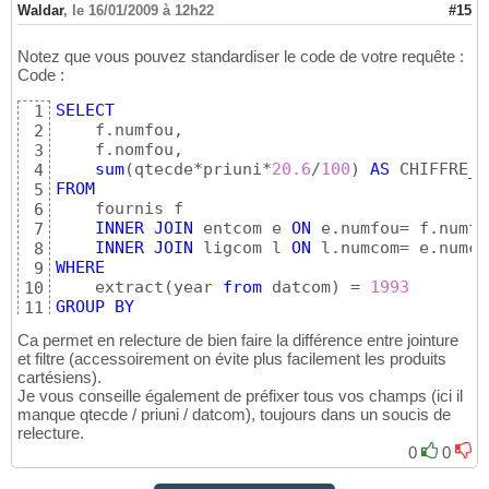
Waldar
,
le 16/01/2009 à 12h22
#15
Notez que vous pouvez standardiser le code de votre requête :
Code :
SELECT
1
    f.numfou,

2
    f.nomfou,

3
sum
(
qtecde*priuni*
20.6
/
100
)
AS
4
FROM
5
    fournis f

6
INNER
JOIN
 entcom e 
ON
 e.numfou= f.numfou
7
INNER
JOIN
 ligcom l 
ON
8
WHERE
9
    extract
(
year 
from
 datcom
)
 = 
1993
10
GROUP
BY
11
    f.numfou,

12
Ca permet en relecture de bien faire la différence entre jointure
    f.nomfou;
13
et filtre (accessoirement on évite plus facilement les produits
cartésiens).
Je vous conseille également de préfixer tous vos champs (ici il
manque qtecde / priuni / datcom), toujours dans un soucis de
relecture.
0
0