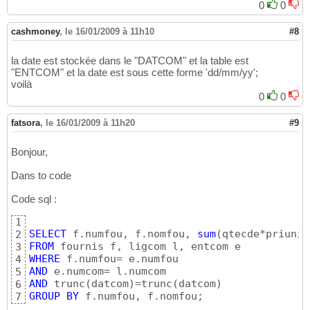
0
0
cashmoney
,
le 16/01/2009 à 11h10
#8
la date est stockée dans le "DATCOM" et la table est
"ENTCOM" et la date est sous cette forme 'dd/mm/yy';
voilà
0
0
fatsora
,
le 16/01/2009 à 11h20
#9
Bonjour,
Dans to code
Code sql :
1
SELECT
 f.numfou, f.nomfou, 
sum
(
qtecde*priuni*
2
FROM
3
WHERE
4
AND
5
AND
 trunc
(
datcom
)
=trunc
(
datcom
)
6
GROUP
BY
 f.numfou, f.nomfou;
7