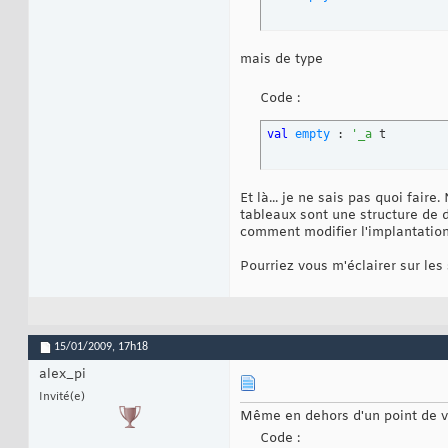
mais de type
Code :
val
empty
 : 
'_a
 t
Et là... je ne sais pas quoi fai
tableaux sont une structure de 
comment modifier l'implantation
Pourriez vous m'éclairer sur les
15/01/2009,
17h18
alex_pi
Invité(e)
Même en dehors d'un point de v
Code :