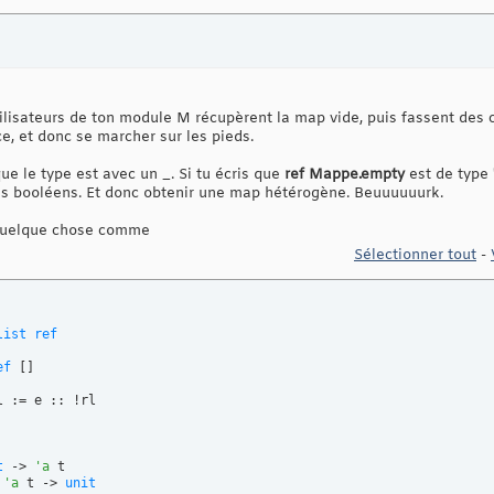
lisateurs de ton module M récupèrent la map vide, puis fassent des c
e, et donc se marcher sur les pieds.
que le type est avec un _. Si tu écris que
ref Mappe.empty
est de type
es booléens. Et donc obtenir une map hétérogène. Beuuuuuurk.
 quelque chose comme
Sélectionner tout
-
list
ref
ef
[
]
 := e :: !rl

t
 -> 
'a
 t

 
'a
 t -> 
unit