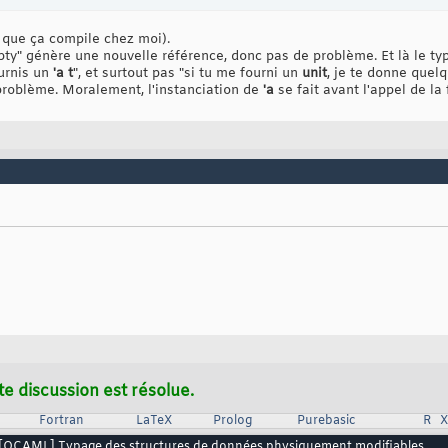
r que ça compile chez moi).
pty" génère une nouvelle référence, donc pas de problème. Et là le typ
ournis un
'a t
", et surtout pas "si tu me fourni un
unit
, je te donne quel
problème. Moralement, l'instanciation de
'a
se fait avant l'appel de la 
te discussion est résolue.
Fortran
LaTeX
Prolog
Purebasic
R
[OCAML] Typage des structures de données physiquement modifiables