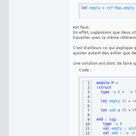
let
empty
 = 
ref
Map
.
empty
est faux.
En effet, supposons que deux uti
travailler avec la même référenc
C'est d'ailleurs ce qui explique 
ajouter autant des entier que d
Une solution est donc de faire
Code :
module
1
(
struct
2
type
'a
 t =  
'a
3
4
let
empty
(
)
 = 
r
5
6
let
add
 e rl = rl
7
8
end
 : 
sig
9
type
'a
 t

10
val
empty
 : 
uni
11
val
add
 : 
'a
 ->
12