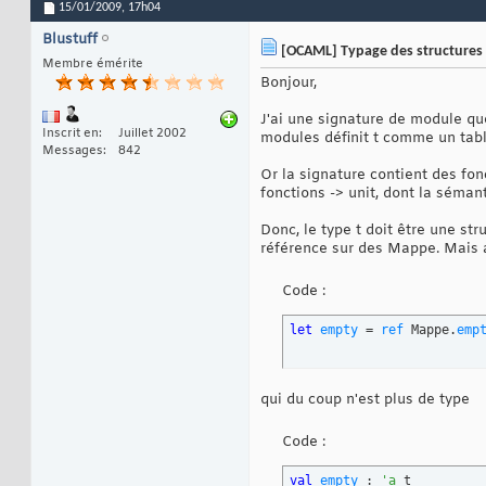
15/01/2009,
17h04
Blustuff
[OCAML] Typage des structures
Membre émérite
Bonjour,
J'ai une signature de module que
Inscrit en
Juillet 2002
modules définit t comme un tab
Messages
842
Or la signature contient des fo
fonctions -> unit, dont la séman
Donc, le type t doit être une st
référence sur des Mappe. Mais al
Code :
let
empty
 = 
ref
 Mappe.
emp
qui du coup n'est plus de type
Code :
val
empty
 : 
'a
 t