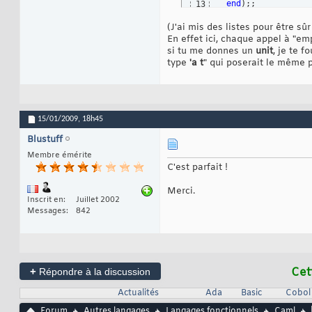
end
)
;;
13
(J'ai mis des listes pour être sû
En effet ici, chaque appel à "em
si tu me donnes un
unit
, je te f
type
'a t
" qui poserait le même 
15/01/2009,
18h45
Blustuff
Membre émérite
C'est parfait !
Merci.
Inscrit en
Juillet 2002
Messages
842
+
Cet
Répondre à la discussion
Actualités
Ada
Basic
Cobol
Forum
Autres langages
Langages fonctionnels
Caml