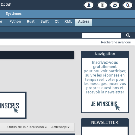
CLUB
Systèmes
rl
Python
Rust
Swift
Qt
XML
Autres
Recherche avancée
Navigation
Inscrivez-vous
gratuitement
pour pouvoir participer,
suivre les réponses en
temps réel, voter pour
les messages, poser vos
propres questions et
recevoir la newsletter
Outils de la discussion
Affichage