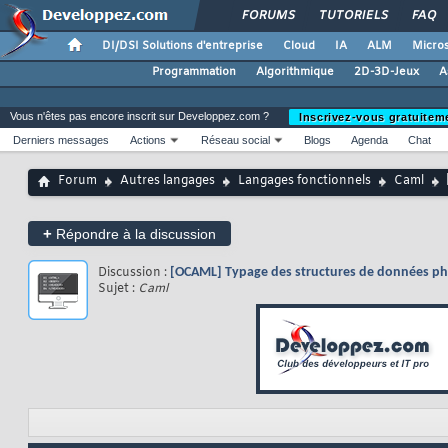
FORUMS
TUTORIELS
FAQ
DI/DSI Solutions d'entreprise
Cloud
IA
ALM
Micros
Programmation
Algorithmique
2D-3D-Jeux
A
Vous n'êtes pas encore inscrit sur Developpez.com ?
Inscrivez-vous gratuitem
Derniers messages
Actions
Réseau social
Blogs
Agenda
Chat
Forum
Autres langages
Langages fonctionnels
Caml
+
Répondre à la discussion
Discussion :
[OCAML] Typage des structures de données ph
Sujet :
Caml