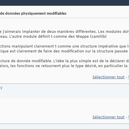
 de données physiquement modifiables
 j'aimerais implanter de deux manières différentes. Les modules doive
leau. L'autre module définit t comme des Mappe (camllib)
nctions manipulant clairement t comme une structure impérative que l
tique est clairement de faire des modification sur la structure passé
ructure de donnée modifiable. L'idée la plus simple est de le déclare
ors, les fonctions ne retournent plus le type désiré, en particulier la
Sélectionner tout
-
ty
Sélectionner tout
-