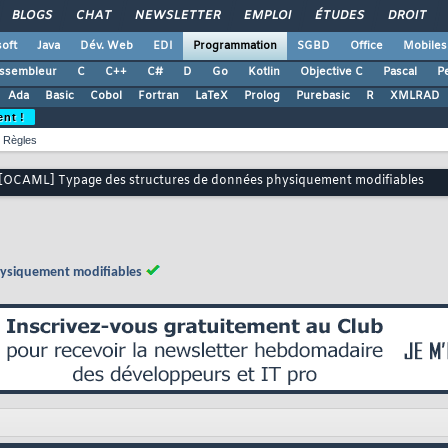
BLOGS
CHAT
NEWSLETTER
EMPLOI
ÉTUDES
DROIT
oft
Java
Dév. Web
EDI
Programmation
SGBD
Office
Mobiles
ssembleur
C
C++
C#
D
Go
Kotlin
Objective C
Pascal
Pe
Ada
Basic
Cobol
Fortran
LaTeX
Prolog
Purebasic
R
XMLRAD
ent !
Règles
[OCAML] Typage des structures de données physiquement modifiables
ysiquement modifiables