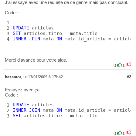
J'ai essayé avec une requête de ce genre mais pas concluant.
Code :
1
UPDATE
2
SET
3
INNER
JOIN
 meta 
ON
 meta.id_article = articles
4
Merci d'avance pour votre aide.
0
0
hazamor
,
le 13/01/2009 à 17h42
#2
Essayez avec ça:
Code :
UPDATE
1
INNER
JOIN
 meta 
ON
2
SET
 articles.titre = meta.title
3
0
0