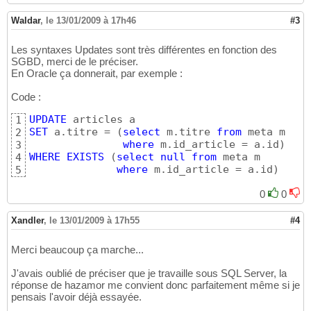
Waldar
,
le 13/01/2009 à 17h46
#3
Les syntaxes Updates sont très différentes en fonction des
SGBD, merci de le préciser.
En Oracle ça donnerait, par exemple :
Code :
UPDATE
1
SET
 a.titre = 
(
select
 m.titre 
from
 meta m

2
where
 m.id_article = a.id
)
3
WHERE
EXISTS
(
select
null
from
 meta m

4
where
 m.id_article = a.id
)
5
0
0
Xandler
,
le 13/01/2009 à 17h55
#4
Merci beaucoup ça marche...
J'avais oublié de préciser que je travaille sous SQL Server, la
réponse de hazamor me convient donc parfaitement même si je
pensais l'avoir déjà essayée.