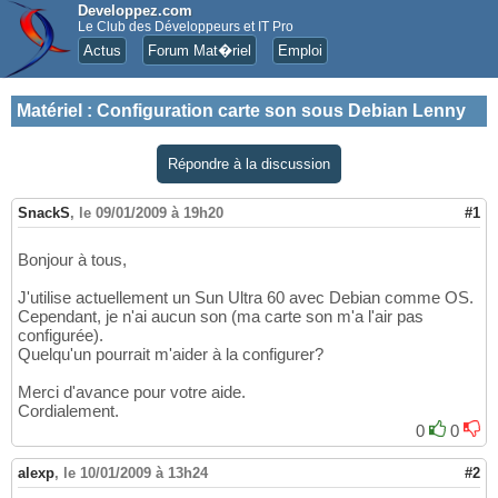
Developpez.com
Le Club des Développeurs et IT Pro
Actus
Forum Mat�riel
Emploi
Matériel
:
Configuration carte son sous Debian Lenny
Répondre à la discussion
SnackS
,
le 09/01/2009 à 19h20
#1
Bonjour à tous,
J'utilise actuellement un Sun Ultra 60 avec Debian comme OS.
Cependant, je n'ai aucun son (ma carte son m'a l'air pas
configurée).
Quelqu'un pourrait m'aider à la configurer?
Merci d'avance pour votre aide.
Cordialement.
0
0
alexp
,
le 10/01/2009 à 13h24
#2