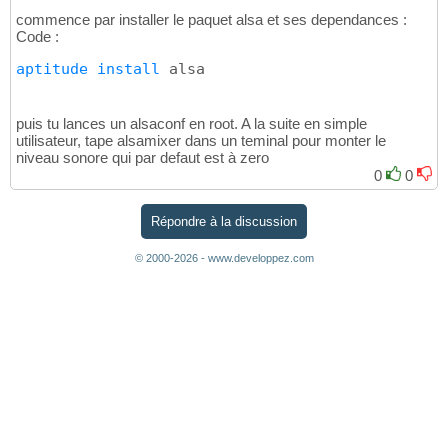
commence par installer le paquet alsa et ses dependances :
Code :
aptitude
install
 alsa
puis tu lances un alsaconf en root. A la suite en simple
utilisateur, tape alsamixer dans un teminal pour monter le
niveau sonore qui par defaut est à zero
0
0
Répondre à la discussion
© 2000-2026 - www.developpez.com