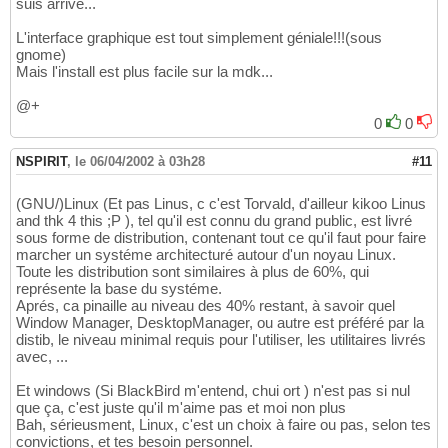
suis arrivé...
L'interface graphique est tout simplement géniale!!!(sous
gnome)
Mais l'install est plus facile sur la mdk...
@+
0
0
NSPIRIT
,
le 06/04/2002 à 03h28
#11
(GNU/)Linux (Et pas Linus, c c'est Torvald, d'ailleur kikoo Linus
and thk 4 this ;P ), tel qu'il est connu du grand public, est livré
sous forme de distribution, contenant tout ce qu'il faut pour faire
marcher un systéme architecturé autour d'un noyau Linux.
Toute les distribution sont similaires à plus de 60%, qui
représente la base du systéme.
Aprés, ca pinaille au niveau des 40% restant, à savoir quel
Window Manager, DesktopManager, ou autre est préféré par la
distib, le niveau minimal requis pour l'utiliser, les utilitaires livrés
avec, ...
Et windows (Si BlackBird m'entend, chui ort ) n'est pas si nul
que ça, c'est juste qu'il m'aime pas et moi non plus
Bah, sérieusment, Linux, c'est un choix à faire ou pas, selon tes
convictions, et tes besoin personnel.