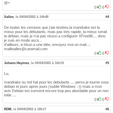
@+
0
0
Xalles
,
le 04/04/2002 à 14h48
#4
De toutes les versions que j'aie testées,la mandrake est la
mieux pour les débutants, mais pas trés rapide, la mieux serait
la débian, mais je n'ai pas réussi a configurer XFree86.... donc
je suis en mode ascii...
d'ailleurs, si kkun a une idée, envoyez moi un mail...:
mailtoalles@caramail.com
0
0
Johann.Heymes
,
le 04/04/2002 à 16h19
#5
Lu,
mandrake ou red hat pour les debutants .... perso je tourne sous
debian et jours apres jours j'oublie Windows :-)) mais a mon
avis Debian est surment encore trop peu abordable pour un non
initie ....
0
0
RDM
,
le 04/04/2002 à 18h17
#6