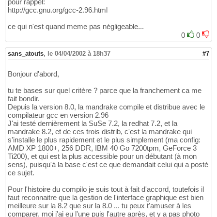
pour rappel:
http://gcc.gnu.org/gcc-2.96.html
ce qui n'est quand meme pas négligeable...
0
0
sans_atouts
,
le 04/04/2002 à 18h37
#7
Bonjour d'abord,
tu te bases sur quel critère ? parce que la franchement ca me
fait bondir.
Depuis la version 8.0, la mandrake compile et distribue avec le
compilateur gcc en version 2.96
J'ai testé dernièrement la SuSe 7.2, la redhat 7.2, et la
mandrake 8.2, et de ces trois distrib, c'est la mandrake qui
s'installe le plus rapidement et le plus simplement (ma config:
AMD XP 1800+, 256 DDR, IBM 40 Go 7200tpm, GeForce 3
Ti200), et qui est la plus accessible pour un débutant (à mon
sens), puisqu'à la base c'est ce que demandait celui qui a posté
ce sujet.
Pour l'histoire du compilo je suis tout à fait d'accord, toutefois il
faut reconnaitre que la gestion de l'interface graphique est bien
meilleure sur la 8.2 que sur la 8.0 ... tu peux t'amuser à les
comparer, moi j'ai eu l'une puis l'autre après, et y a pas photo