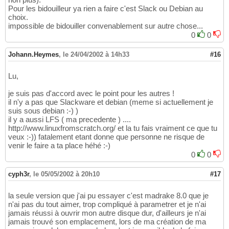
Pour les bidouilleur ya rien a faire c'est Slack ou Debian au
choix.
impossible de bidouiller convenablement sur autre chose...
0
0
Johann.Heymes
,
le 24/04/2002 à 14h33
#16
Lu,
je suis pas d'accord avec le point pour les autres !
il n'y a pas que Slackware et debian (meme si actuellement je
suis sous debian :-) )
il y a aussi LFS ( ma precedente ) ....
http://www.linuxfromscratch.org/ et la tu fais vraiment ce que tu
veux :-)) fatalement etant donne que personne ne risque de
venir le faire a ta place héhé :-)
0
0
cyph3r
,
le 05/05/2002 à 20h10
#17
la seule version que j'ai pu essayer c'est madrake 8.0 que je
n'ai pas du tout aimer, trop compliqué à parametrer et je n'ai
jamais réussi à ouvrir mon autre disque dur, d'ailleurs je n'ai
jamais trouvé son emplacement, lors de ma création de ma