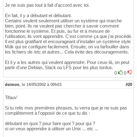
Je ne suis pas tout à fait d'accord avec toi.
En fait, il y a débutant et débutant.
Certains veulent seulement
utiliser
un système qui marche
bien, point. Ils ne veulent pas chercher à savoir comment
fonctionne le système. Et puis, au fur et à mesure de
l'utilisation, ils vont apprendre. C'est comme ça que j'ai procédé.
Il est plus gratifiant et encourageant d'installer un système style
Mdk qui se configure facilement. Ensuite, on va farfouiller dans
les fichiers de /etc et autres... Cela évite des découragements.
Et il y a les autres qui veulent
apprendre
. Pour ceux-là, on peut
partir d'une Debian, Slack ou LFS pour les plus tordus.
0
0
dsimon
,
le 14/05/2002 à 00h03
#20
Tifauv'
Si tu relis mes premières phrases, tu verra que je ne suis pas
complêtement à l'opposé de ce que tu dis :
débutant en quoi ? pour faire quoi ? pour qui ?
si on veux apprendre à utiliser un Unix ... etc ...