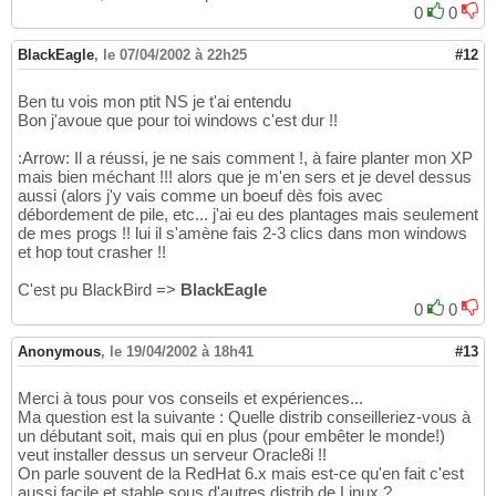
0
0
BlackEagle
,
le 07/04/2002 à 22h25
#12
Ben tu vois mon ptit NS je t'ai entendu
Bon j'avoue que pour toi windows c'est dur !!
:Arrow: Il a réussi, je ne sais comment !, à faire planter mon XP
mais bien méchant !!! alors que je m'en sers et je devel dessus
aussi (alors j'y vais comme un boeuf dès fois avec
débordement de pile, etc... j'ai eu des plantages mais seulement
de mes progs !! lui il s'amène fais 2-3 clics dans mon windows
et hop tout crasher !!
C'est pu BlackBird =>
BlackEagle
0
0
Anonymous
,
le 19/04/2002 à 18h41
#13
Merci à tous pour vos conseils et expériences...
Ma question est la suivante : Quelle distrib conseilleriez-vous à
un débutant soit, mais qui en plus (pour embêter le monde!)
veut installer dessus un serveur Oracle8i !!
On parle souvent de la RedHat 6.x mais est-ce qu'en fait c'est
aussi facile et stable sous d'autres distrib de Linux ?