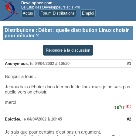
Developpez.com
Le Club des Développeurs et IT Pro
Actus
Forum Distributions
Emploi
Distributions
:
Débat : quelle distribution Linux choisir
pour débuter ?
Répondre à la discussion
Anonymous
,
le 04/04/2002 à 10h30
#1
Bonjour à tous .
Je voudrais débuter dans le monde de linux mais je ne sais pas
quelle version choisir.
merci
0
0
Epictète
,
le 04/04/2002 à 10h45
#2
Je sais que pour certains c'est pas un argument,