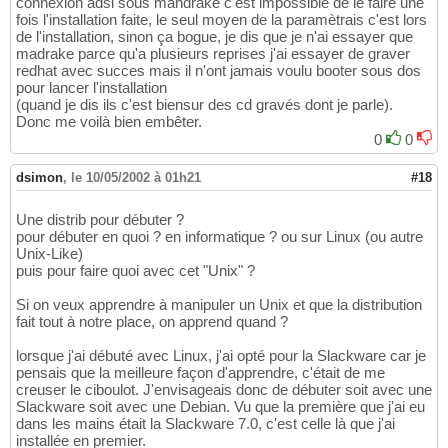
connexion adsl sous mandrake c'est impossible de le faire une
fois l'installation faite, le seul moyen de la paramètrais c'est lors
de l'installation, sinon ça bogue, je dis que je n'ai essayer que
madrake parce qu'a plusieurs reprises j'ai essayer de graver
redhat avec succes mais il n'ont jamais voulu booter sous dos
pour lancer l'installation
(quand je dis ils c'est biensur des cd gravés dont je parle).
Donc me voilà bien embêter.
0
0
dsimon
,
le 10/05/2002 à 01h21
#18
Une distrib pour débuter ?
pour débuter en quoi ? en informatique ? ou sur Linux (ou autre
Unix-Like)
puis pour faire quoi avec cet "Unix" ?
Si on veux apprendre à manipuler un Unix et que la distribution
fait tout à notre place, on apprend quand ?
lorsque j'ai débuté avec Linux, j'ai opté pour la Slackware car je
pensais que la meilleure façon d'apprendre, c'était de me
creuser le ciboulot. J'envisageais donc de débuter soit avec une
Slackware soit avec une Debian. Vu que la première que j'ai eu
dans les mains était la Slackware 7.0, c'est celle là que j'ai
installée en premier.