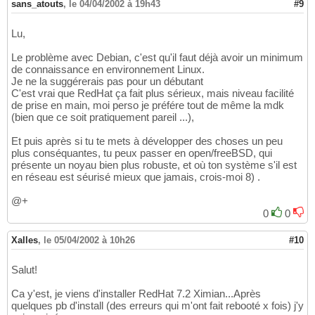
sans_atouts
,
le 04/04/2002 à 19h43
#9
Lu,
Le problème avec Debian, c'est qu'il faut déjà avoir un minimum
de connaissance en environnement Linux.
Je ne la suggérerais pas pour un débutant
C'est vrai que RedHat ça fait plus sérieux, mais niveau facilité
de prise en main, moi perso je préfére tout de même la mdk
(bien que ce soit pratiquement pareil ...),
Et puis après si tu te mets à développer des choses un peu
plus conséquantes, tu peux passer en open/freeBSD, qui
présente un noyau bien plus robuste, et où ton système s'il est
en réseau est séurisé mieux que jamais, crois-moi 8) .
@+
0
0
Xalles
,
le 05/04/2002 à 10h26
#10
Salut!
Ca y'est, je viens d'installer RedHat 7.2 Ximian...Après
quelques pb d'install (des erreurs qui m'ont fait rebooté x fois) j'y