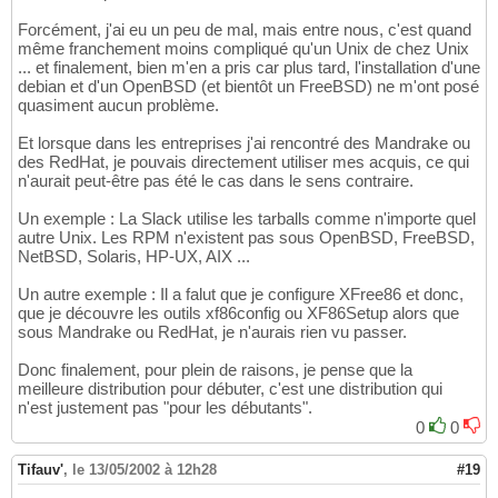
Forcément, j'ai eu un peu de mal, mais entre nous, c'est quand
même franchement moins compliqué qu'un Unix de chez Unix
... et finalement, bien m'en a pris car plus tard, l'installation d'une
debian et d'un OpenBSD (et bientôt un FreeBSD) ne m'ont posé
quasiment aucun problème.
Et lorsque dans les entreprises j'ai rencontré des Mandrake ou
des RedHat, je pouvais directement utiliser mes acquis, ce qui
n'aurait peut-être pas été le cas dans le sens contraire.
Un exemple : La Slack utilise les tarballs comme n'importe quel
autre Unix. Les RPM n'existent pas sous OpenBSD, FreeBSD,
NetBSD, Solaris, HP-UX, AIX ...
Un autre exemple : Il a falut que je configure XFree86 et donc,
que je découvre les outils xf86config ou XF86Setup alors que
sous Mandrake ou RedHat, je n'aurais rien vu passer.
Donc finalement, pour plein de raisons, je pense que la
meilleure distribution pour débuter, c'est une distribution qui
n'est justement pas "pour les débutants".
0
0
Tifauv'
,
le 13/05/2002 à 12h28
#19