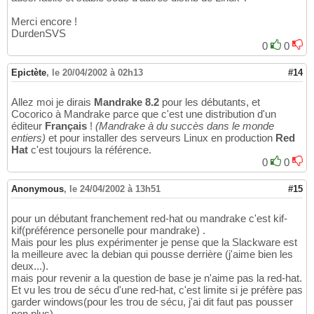
Merci encore !
DurdenSVS
0
0
Epictète
,
le 20/04/2002 à 02h13
#14
Allez moi je dirais
Mandrake 8.2
pour les débutants, et
Cocorico à Mandrake parce que c'est une distribution d'un
éditeur
Français
!
(Mandrake à du succès dans le monde
entiers)
et pour installer des serveurs Linux en production
Red
Hat
c'est toujours la référence.
0
0
Anonymous
,
le 24/04/2002 à 13h51
#15
pour un débutant franchement red-hat ou mandrake c'est kif-
kif(préférence personelle pour mandrake) .
Mais pour les plus expérimenter je pense que la Slackware est
la meilleure avec la debian qui pousse derrière (j'aime bien les
deux...).
mais pour revenir a la question de base je n'aime pas la red-hat.
Et vu les trou de sécu d'une red-hat, c'est limite si je préfère pas
garder windows(pour les trou de sécu, j'ai dit faut pas pousser
non plus).