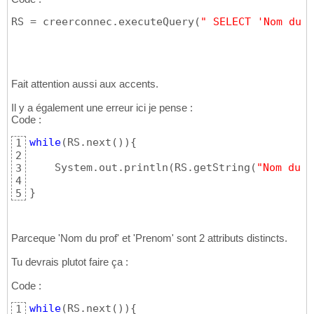
RS = creerconnec.executeQuery
(
" SELECT 'Nom du p
Fait attention aussi aux accents.
Il y a également une erreur ici je pense :
Code :
while
(
RS.next
(
)
)
{
1
2
    System.out.println
(
RS.getString
(
"Nom du p
3
4
}
5
Parceque 'Nom du prof' et 'Prenom' sont 2 attributs distincts.
Tu devrais plutot faire ça :
Code :
while
(
RS.next
(
)
)
{
1