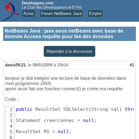
Developpez.com
Le Club des Développeurs et IT Pro
Actus
Forum NetBeans Java
Emploi
NetBeans Java
:
java sous netBeans avec base de
donnée Access requête pour lire des données
Répondre à la discussion
denis59-21
,
le 08/01/2009 à 15h14
#1
bonjour je doit intégrer une lecture de base de données dans
mon programme JAVA
après avoir fait une fonction connect() je créée ma requête
Code :
public
 ResultSet SQLSelect
(
String sql
)
throw
1
2
Statement creerconnec = 
null
;

3
4
ResultSet RS = 
null
;

5
6