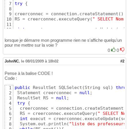
try
{
7
8
creerconnec = connection.createStatement
(
)
;

9
RS = creerconnec.executeQuery
(
" SELECT Nom d
10
11
int
 execut = creerconnec.executeUpdate
(
sql
)
12
System.out.println
(
"liste des professeurs :"
13
14
lorsque je démarre mon programme rien ne s'affiche quelqu'un
while
(
RS.next
(
)
)
{
pour me mettre sur la voie ?
15
16
0
0
    System.out.println
(
RS.getString
(
"Nom du 
17
18
JohnNC
,
le 08/01/2009 à 18h02
#2
}
19
}
20
Pense à la balise CODE !
catch
(
SQLException e
)
{
21
Code :
22
RS.close
(
)
;

23
public
 ResultSet SQLSelect
(
String sql
)
throw
1
24
 Statement creerconnec = 
null
;

2
creerconnec.close
(
)
;

25
 ResultSet RS = 
null
;

3
26
try
{
4
return
null
;

27
  creerconnec = connection.createStatement
(
)
5
28
  RS = creerconnec.executeQuery
(
" SELECT Nom
6
}
29
int
 execut = creerconnec.executeUpdate
(
sql
7
return
null
30
  System.out.println
(
"liste des professeurs 
8
}
31