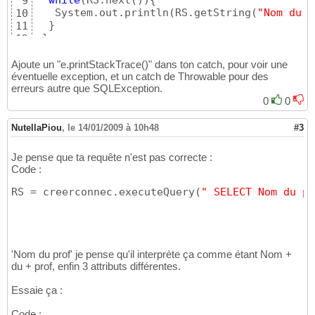
while
(
RS.next
(
)
)
{
9
   System.out.println
(
RS.getString
(
"Nom du p
10
}
11
}
12
catch
(
SQLException e
)
{
13
// AJOUTE
14
Ajoute un "e.printStackTrace()" dans ton catch, pour voir une
  e.printStackTrace
(
)
;

éventuelle exception, et un catch de Throwable pour des
15
erreurs autre que SQLException.
  RS.close
(
)
;

16
  creerconnec.close
(
)
;

0
0
17
return
null
;

18
}
19
NutellaPiou
,
le 14/01/2009 à 10h48
#3
// AJOUTE
20
catch
(
Throwable e
)
{
21
Je pense que ta requête n'est pas correcte :
  e.printStackTrace
(
)
;

22
Code :
  RS.close
(
)
;

23
  creerconnec.close
(
)
;

24
RS = creerconnec.executeQuery
(
" SELECT Nom du pr
return
null
;

25
}
26
return
null
27
}
28
'Nom du prof' je pense qu'il interprète ça comme étant Nom +
du + prof, enfin 3 attributs différentes.
Essaie ça :
Code :