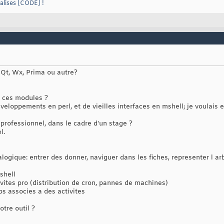
alises [CODE] !
, Qt, Wx, Prima ou autre?
u ces modules ?
loppements en perl, et de vieilles interfaces en mshell; je voulais es
professionnel, dans le cadre d'un stage ?
l.
alogique: entrer des donner, naviguer dans les fiches, representer l 
shell
ivites pro (distribution de cron, pannes de machines)
s associes a des activites
tre outil ?