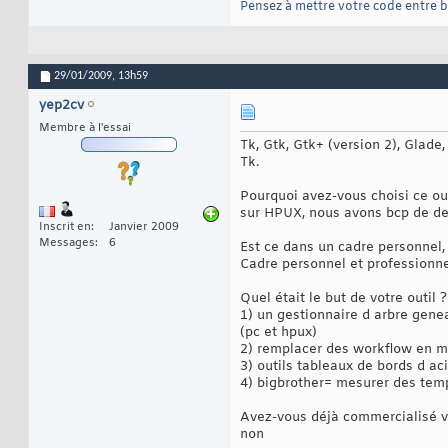
Pensez à mettre votre code entre b
29/01/2009,
13h59
yep2cv
Membre à l'essai
Tk, Gtk, Gtk+ (version 2), Glade
Tk.
Pourquoi avez-vous choisi ce o
sur HPUX, nous avons bcp de deve
Inscrit en
Janvier 2009
Messages
6
Est ce dans un cadre personnel, 
Cadre personnel et professionne
Quel était le but de votre outil ?
1) un gestionnaire d arbre gene
(pc et hpux)
2) remplacer des workflow en m
3) outils tableaux de bords d ac
4) bigbrother= mesurer des temp
Avez-vous déjà commercialisé vo
non