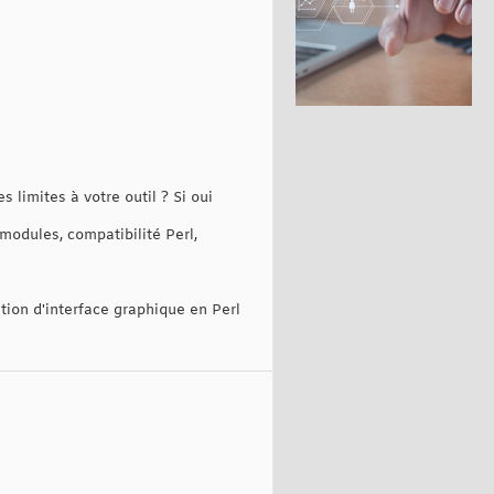
 limites à votre outil ? Si oui
s modules, compatibilité Perl,
tion d'interface graphique en Perl