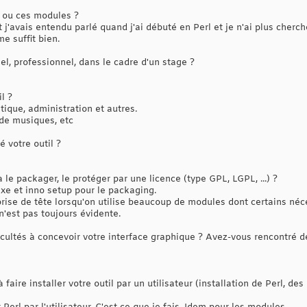
 ou ces modules ?
 j'avais entendu parlé quand j'ai débuté en Perl et je n'ai plus cherch
me suffit bien.
l, professionnel, dans le cadre d'un stage ?
l ?
tique, administration et autres.
 de musiques, etc
 votre outil ?
 le packager, le protéger par une licence (type GPL, LGPL, ...) ?
'exe et inno setup pour le packaging.
prise de tête lorsqu'on utilise beaucoup de modules dont certains néc
n'est pas toujours évidente.
ultés à concevoir votre interface graphique ? Avez-vous rencontré des
faire installer votre outil par un utilisateur (installation de Perl, de