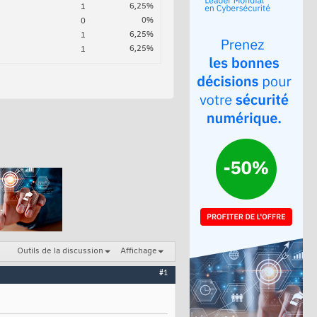
6,25%
1
0%
0
6,25%
1
6,25%
1
Outils de la discussion
Affichage
#1