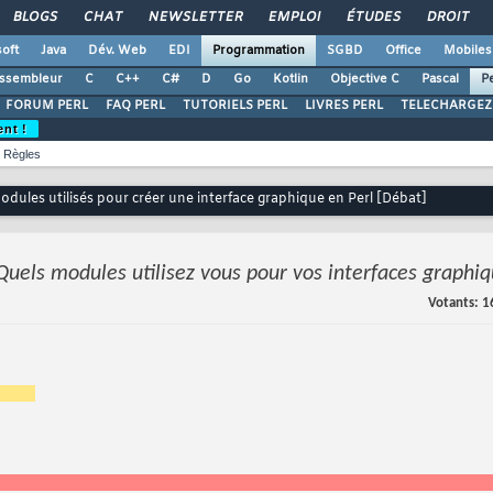
BLOGS
CHAT
NEWSLETTER
EMPLOI
ÉTUDES
DROIT
oft
Java
Dév. Web
EDI
Programmation
SGBD
Office
Mobiles
ssembleur
C
C++
C#
D
Go
Kotlin
Objective C
Pascal
Pe
FORUM PERL
FAQ PERL
TUTORIELS PERL
LIVRES PERL
TELECHARGEZ
ent !
Règles
odules utilisés pour créer une interface graphique en Perl [Débat]
Quels modules utilisez vous pour vos interfaces graphiq
Votants
1