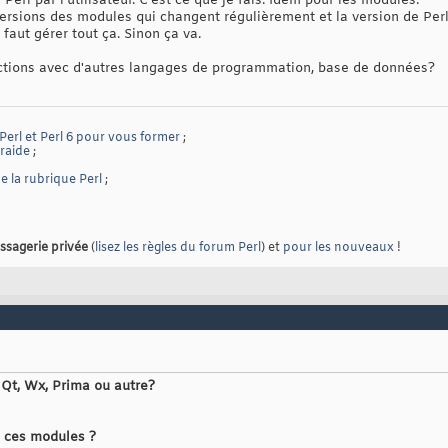
r Perl par l'utilisateur. C'est ce que je fais. Idem pour les modules.
 versions des modules qui changent régulièrement et la version de Perl 
Il faut gérer tout ça. Sinon ça va.
ractions avec d'autres langages de programmation, base de données?
 Perl et Perl 6 pour vous former
;
traide
;
 la rubrique Perl
;
ssagerie privée
(
lisez les règles du forum Perl
) et
pour les nouveaux
!
, Qt, Wx, Prima ou autre?
u ces modules ?