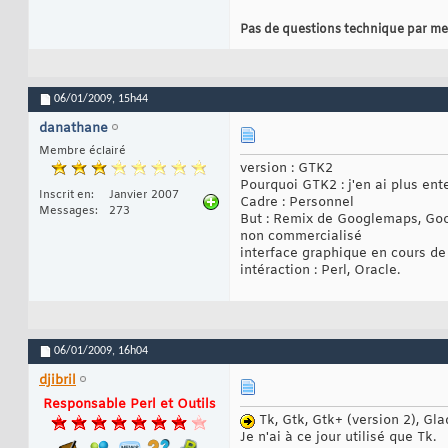
Pas de questions technique par me
06/01/2009,
15h44
danathane
Membre éclairé
version : GTK2
Pourquoi GTK2 : j'en ai plus en
Inscrit en
Janvier 2007
Cadre : Personnel
Messages
273
But : Remix de Googlemaps, Goo
non commercialisé
interface graphique en cours d
intéraction : Perl, Oracle.
06/01/2009,
16h04
djibril
Responsable Perl et Outils
Tk, Gtk, Gtk+ (version 2), Gl
Je n'ai à ce jour utilisé que Tk.