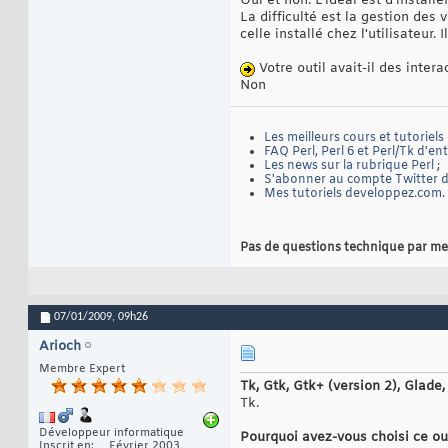
Oui et non. L'idéal est d'installe
La difficulté est la gestion des
celle installé chez l'utilisateur. 
Votre outil avait-il des inte
Non
Les meilleurs cours et tutoriels
FAQ Perl, Perl 6 et Perl/Tk d'en
Les news sur la rubrique Perl
;
S'abonner au compte Twitter de
Mes tutoriels developpez.com
.
Pas de questions technique par me
07/01/2009,
09h26
Arioch
Membre Expert
Tk, Gtk, Gtk+ (version 2), Glade
Tk.
Développeur informatique
Pourquoi avez-vous choisi ce o
Inscrit en
Février 2003