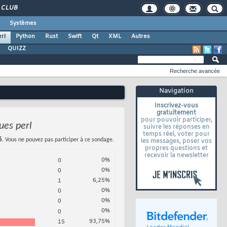
CLUB
Systèmes
rl
Python
Rust
Swift
Qt
XML
Autres
QUIZZ
Recherche avancée
Navigation
Inscrivez-vous
gratuitement
pour pouvoir participer,
ues perl
suivre les réponses en
temps réel, voter pour
6
. Vous ne pouvez pas participer à ce sondage.
les messages, poser vos
propres questions et
recevoir la newsletter
0%
0
0%
0
6,25%
1
0%
0
0%
0
0%
0
93,75%
15