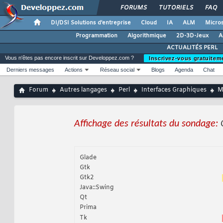
FORUMS
TUTORIELS
FAQ
DI/DSI Solutions d'entreprise
Cloud
IA
ALM
Micros
Programmation
Algorithmique
2D-3D-Jeux
A
ACTUALITÉS PERL
Vous n'êtes pas encore inscrit sur Developpez.com ?
Inscrivez-vous gratuitem
Derniers messages
Actions
Réseau social
Blogs
Agenda
Chat
Forum
Autres langages
Perl
Interfaces Graphiques
M
Affichage des résultats du sondage:
Glade
Gtk
Gtk2
Java::Swing
Qt
Prima
Tk