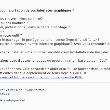
pour la création de vos interfaces graphiques ?
ade, Qt, Wx, Prima ou autre?
 ou ces modules ?
l, professionnel, dans le cadre d'un stage ?
l ?
 votre outil ?
 le packager, le protéger par une licence (type GPL, LGPL, ...) ?
ultés à concevoir votre interface graphique ? Avez-vous rencontré des
faire installer votre outil par un utilisateur (installation de Perl, de
ractions avec d'autres langages de programmation, base de données?
 expériences. Cela permettra d'aider ceux qui se lancent dans la créa
fficultés dans le déploiement de leurs logiciels ou GUI.
s
cours et tutoriels de formation pour apprendre PERL
.
 Perl et Perl 6 pour vous former
;
traide
;
 la rubrique Perl
;