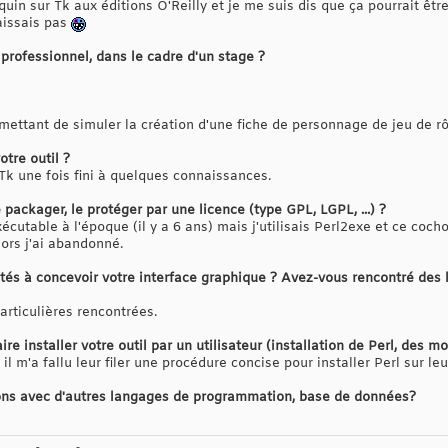
uin sur Tk aux éditions O'Reilly et je me suis dis que ça pourrait être
aissais pas
professionnel, dans le cadre d'un stage ?
mettant de simuler la création d'une fiche de personnage de jeu de rô
tre outil ?
/Tk une fois fini à quelques connaissances.
 packager, le protéger par une licence (type GPL, LGPL, ...) ?
écutable à l'époque (il y a 6 ans) mais j'utilisais Perl2exe et ce coch
ors j'ai abandonné.
tés à concevoir votre interface graphique ? Avez-vous rencontré des li
particulières rencontrées.
ire installer votre outil par un utilisateur (installation de Perl, des m
il m'a fallu leur filer une procédure concise pour installer Perl sur leu
ctions avec d'autres langages de programmation, base de données?