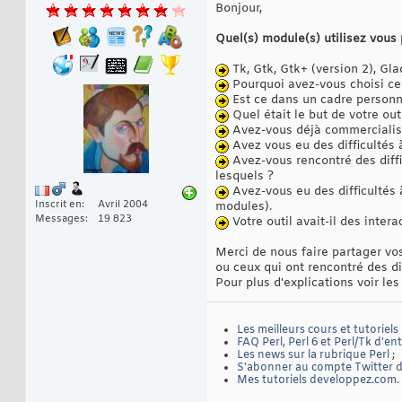
Bonjour,
Quel(s) module(s) utilisez vous 
Tk, Gtk, Gtk+ (version 2), Gl
Pourquoi avez-vous choisi ce
Est ce dans un cadre personne
Quel était le but de votre outi
Avez-vous déjà commercialisé
Avez vous eu des difficultés à
Avez-vous rencontré des diffic
lesquels ?
Avez-vous eu des difficultés à 
Inscrit en
Avril 2004
modules).
Messages
19 823
Votre outil avait-il des inte
Merci de nous faire partager vos
ou ceux qui ont rencontré des di
Pour plus d'explications voir le
Les meilleurs cours et tutoriels
FAQ Perl, Perl 6 et Perl/Tk d'en
Les news sur la rubrique Perl
;
S'abonner au compte Twitter de
Mes tutoriels developpez.com
.