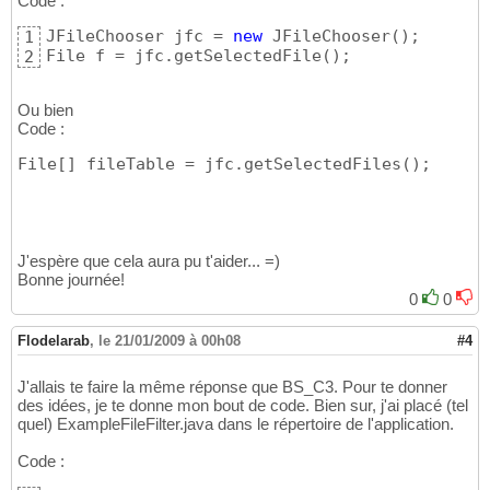
Code :
JFileChooser jfc = 
new
 JFileChooser
(
)
;

1
File f = jfc.getSelectedFile
(
)
;
2
Ou bien
Code :
File
[
]
 fileTable = jfc.getSelectedFiles
(
)
;
J'espère que cela aura pu t'aider... =)
Bonne journée!
0
0
Flodelarab
,
le 21/01/2009 à 00h08
#4
J'allais te faire la même réponse que BS_C3. Pour te donner
des idées, je te donne mon bout de code. Bien sur, j'ai placé (tel
quel) ExampleFileFilter.java dans le répertoire de l'application.
Code :