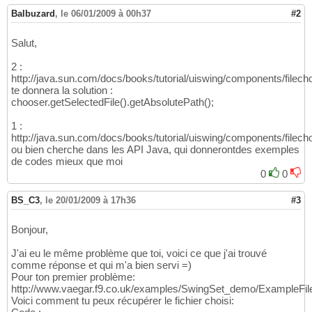
Balbuzard
,
le 06/01/2009 à 00h37
#2
Salut,
2 :
http://java.sun.com/docs/books/tutorial/uiswing/components/filech
te donnera la solution :
chooser.getSelectedFile().getAbsolutePath();
1 :
http://java.sun.com/docs/books/tutorial/uiswing/components/filech
ou bien cherche dans les API Java, qui donnerontdes exemples
de codes mieux que moi
0
0
BS_C3
,
le 20/01/2009 à 17h36
#3
Bonjour,
J'ai eu le même problème que toi, voici ce que j'ai trouvé
comme réponse et qui m'a bien servi =)
Pour ton premier problème:
http://www.vaegar.f9.co.uk/examples/SwingSet_demo/ExampleFileF
Voici comment tu peux récupérer le fichier choisi: