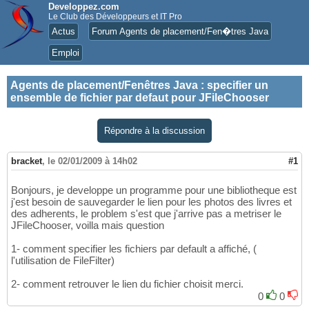
Developpez.com
Le Club des Développeurs et IT Pro
Actus
Forum Agents de placement/Fen�tres Java
Emploi
Agents de placement/Fenêtres Java
:
specifier un
ensemble de fichier par defaut pour JFileChooser
Répondre à la discussion
bracket
,
le 02/01/2009 à 14h02
#1
Bonjours, je developpe un programme pour une bibliotheque est
j'est besoin de sauvegarder le lien pour les photos des livres et
des adherents, le problem s'est que j'arrive pas a metriser le
JFileChooser, voilla mais question
1- comment specifier les fichiers par default a affiché, (
l'utilisation de FileFilter)
2- comment retrouver le lien du fichier choisit merci.
0
0