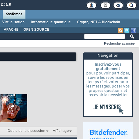
CLUB
Systèmes
Virtualisation
Informatique quantique
Crypto, NFT & Blockchain
APACHE
OPEN SOURCE
Recherche avancée
Navigation
Inscrivez-vous
gratuitement
pour pouvoir participer,
suivre les réponses en
temps réel, voter pour
les messages, poser vos
propres questions et
recevoir la newsletter
Outils de la discussion
Affichage