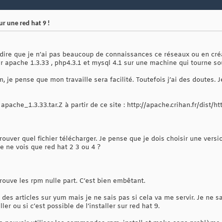
ur une red hat 9 !
 dire que je n’ai pas beaucoup de connaissances ce réseaux ou en c
 apache 1.3.33 , php4.3.1 et mysql 4.1 sur une machine qui tourne so
m, je pense que mon travaille sera facilité. Toutefois j’ai des doutes
 apache_1.3.33.tar.Z à partir de ce site : http://apache.crihan.fr/dist/ht
rouver quel fichier télécharger. Je pense que je dois choisir une versi
je ne vois que red hat 2 3 ou 4 ?
trouve les rpm nulle part. C’est bien embêtant.
 des articles sur yum mais je ne sais pas si cela va me servir. Je ne s
ller ou si c’est possible de l’installer sur red hat 9.