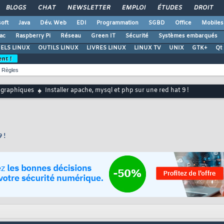
BLOGS
CHAT
NEWSLETTER
EMPLOI
ÉTUDES
DROIT
oft
Java
Dév. Web
EDI
Programmation
SGBD
Office
Mobiles
ac
Raspberry Pi
Réseau
Green IT
Sécurité
Systèmes embarqués
ELS LINUX
OUTILS LINUX
LIVRES LINUX
LINUX TV
UNIX
GTK+
Qt
ent !
Règles
 graphiques
Installer apache, mysql et php sur une red hat 9 !
9 !