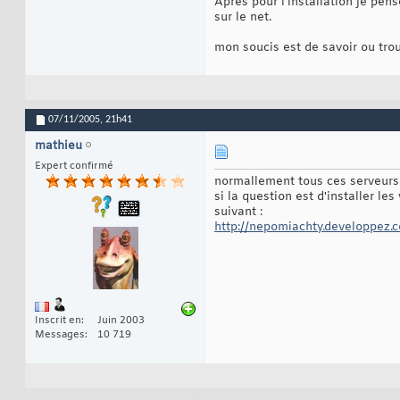
Après pour l’installation je pe
sur le net.
mon soucis est de savoir ou tro
07/11/2005,
21h41
mathieu
Expert confirmé
normallement tous ces serveurs so
si la question est d'installer le
suivant :
http://nepomiachty.developpez.c
Inscrit en
Juin 2003
Messages
10 719