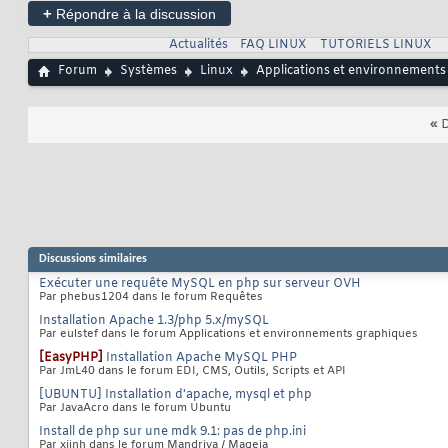
+
Répondre à la discussion
Actualités
FAQ LINUX
TUTORIELS LINUX
Forum
Systèmes
Linux
Applications et environnements
«
D
Discussions similaires
Exécuter une requête MySQL en php sur serveur OVH
Par phebus1204 dans le forum Requêtes
Installation Apache 1.3/php 5.x/mySQL
Par eulstef dans le forum Applications et environnements graphiques
[EasyPHP]
Installation Apache MySQL PHP
Par JmL40 dans le forum EDI, CMS, Outils, Scripts et API
[UBUNTU] Installation d'apache, mysql et php
Par JavaAcro dans le forum Ubuntu
Install de php sur une mdk 9.1: pas de php.ini
Par xjinh dans le forum Mandriva / Mageia