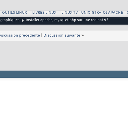
OUTILS LINUX
LIVRES LINUX
LINUX TV
UNIX
GTK+
Qt
APACHE
 graphiques
Installer apache, mysql et php sur une red hat 9 !
iscussion précédente
|
Discussion suivante
»