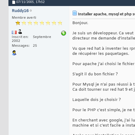
07/11/2005,
17h52
Ruddy16
Installer apache, mysql et php s
Membre averti
Bonjour.
Je suis un développeur. Ca veut
Inscrit en
Septembre
directeur me demande d’installer
2002
Messages
25
Vu que red hat à inventer les rp
de récupérer les paquetages.
Pour apache j’ai choisi le fichier
S’agit il du bon fichier ?
Pour Mysql je n’ai pas réussi à t
Ca doit tourner sur red hat 9 et 
Laquelle dois je choisir ?
Pour le PHP c’est simple, je ne 
En cherchant avec google, j’ai lu
machine et si c’est facile a insta