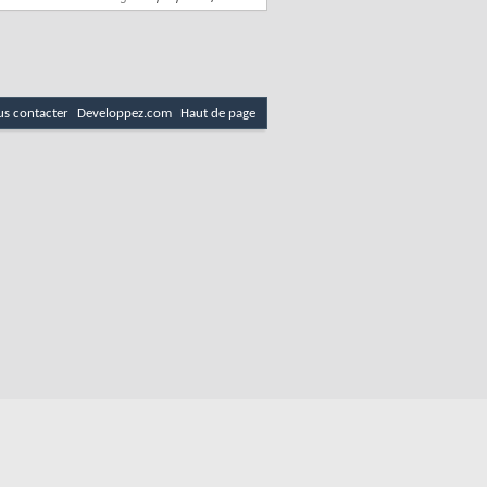
s contacter
Developpez.com
Haut de page