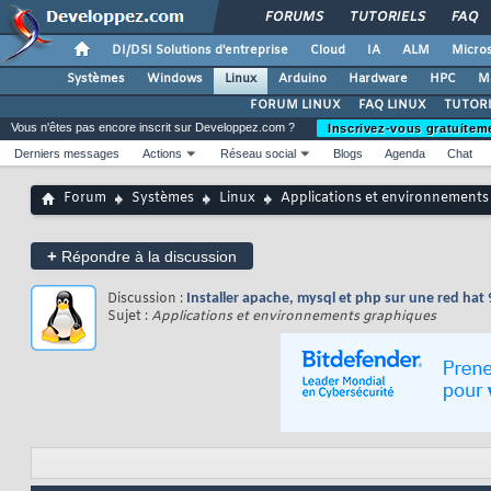
FORUMS
TUTORIELS
FAQ
DI/DSI Solutions d'entreprise
Cloud
IA
ALM
Micros
Systèmes
Windows
Linux
Arduino
Hardware
HPC
M
FORUM LINUX
FAQ LINUX
TUTORI
Vous n'êtes pas encore inscrit sur Developpez.com ?
Inscrivez-vous gratuitem
Derniers messages
Actions
Réseau social
Blogs
Agenda
Chat
Forum
Systèmes
Linux
Applications et environnements
+
Répondre à la discussion
Discussion :
Installer apache, mysql et php sur une red hat 
Sujet :
Applications et environnements graphiques