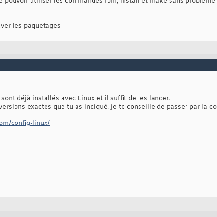
nse pouvoir utiliser les commandes rpm, install et make sans problème
uver les paquetages
nt déjà installés avec Linux et il suffit de les lancer.
s versions exactes que tu as indiqué, je te conseille de passer par la co
om/config-linux/