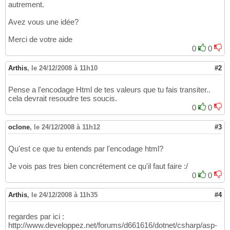
autrement.
Avez vous une idée?
Merci de votre aide
0
0
Arthis
,
le 24/12/2008 à 11h10
#2
Pense a l'encodage Html de tes valeurs que tu fais transiter..
cela devrait resoudre tes soucis.
0
0
oclone
,
le 24/12/2008 à 11h12
#3
Qu'est ce que tu entends par l'encodage html?
Je vois pas tres bien concrétement ce qu'il faut faire :/
0
0
Arthis
,
le 24/12/2008 à 11h35
#4
regardes par ici :
http://www.developpez.net/forums/d661616/dotnet/csharp/asp-