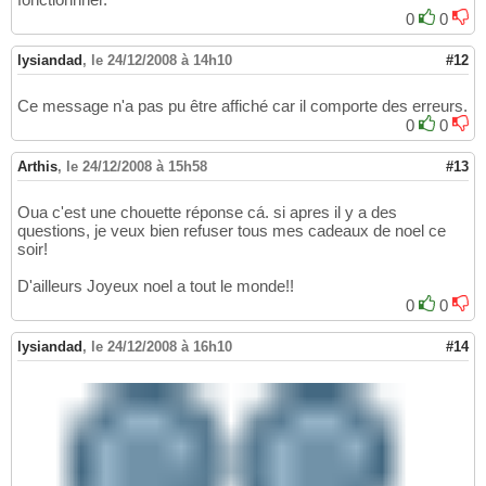
0
0
lysiandad
,
le 24/12/2008 à 14h10
#12
Ce message n'a pas pu être affiché car il comporte des erreurs.
0
0
Arthis
,
le 24/12/2008 à 15h58
#13
Oua c'est une chouette réponse cá. si apres il y a des
questions, je veux bien refuser tous mes cadeaux de noel ce
soir!
D'ailleurs Joyeux noel a tout le monde!!
0
0
lysiandad
,
le 24/12/2008 à 16h10
#14