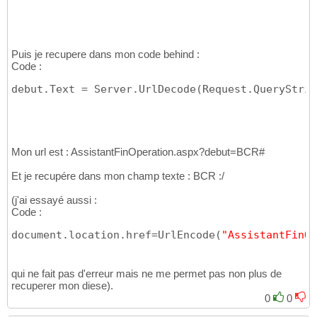
Puis je recupere dans mon code behind :
Code :
debut.Text = Server.UrlDecode
(
Request.QueryStrin
Mon url est : AssistantFinOperation.aspx?debut=BCR#
Et je recupére dans mon champ texte : BCR :/
(j'ai essayé aussi :
Code :
document.location.href=UrlEncode
(
"AssistantFinOp
qui ne fait pas d'erreur mais ne me permet pas non plus de
recuperer mon diese).
0
0