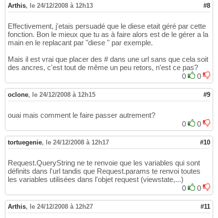
Arthis
,
le 24/12/2008 à 12h13
#8
Effectivement, j'etais persuadé que le diese etait géré par cette
fonction. Bon le mieux que tu as à faire alors est de le gérer a la
main en le replacant par "diese " par exemple.
Mais il est vrai que placer des # dans une url sans que cela soit
des ancres, c'est tout de même un peu retors, n'est ce pas?
0
0
oclone
,
le 24/12/2008 à 12h15
#9
ouai mais comment le faire passer autrement?
0
0
tortuegenie
,
le 24/12/2008 à 12h17
#10
Request.QueryString ne te renvoie que les variables qui sont
définits dans l'url tandis que Request.params te renvoi toutes
les variables utilisées dans l'objet request (viewstate,...)
0
0
Arthis
,
le 24/12/2008 à 12h27
#11