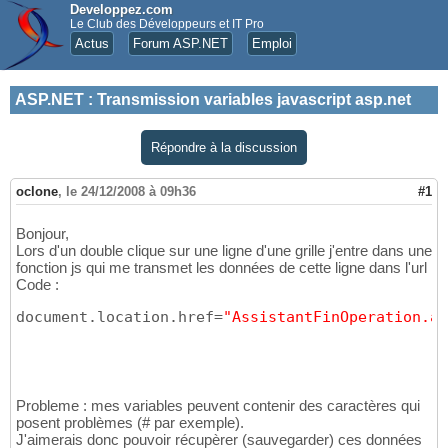
Developpez.com
Le Club des Développeurs et IT Pro
Actus
Forum ASP.NET
Emploi
ASP.NET
:
Transmission variables javascript asp.net
Répondre à la discussion
oclone
,
le 24/12/2008 à 09h36
#1
Bonjour,
Lors d'un double clique sur une ligne d'une grille j'entre dans une
fonction js qui me transmet les données de cette ligne dans l'url
Code :
document.location.href=
"AssistantFinOperation.as
Probleme : mes variables peuvent contenir des caractères qui
posent problèmes (# par exemple).
J'aimerais donc pouvoir récupèrer (sauvegarder) ces données