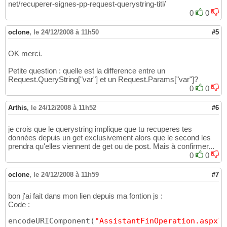
net/recuperer-signes-pp-request-querystring-titl/
0
0
oclone
,
le 24/12/2008 à 11h50
#5
OK merci.
Petite question : quelle est la difference entre un
Request.QueryString["var"] et un Request.Params["var"]?
0
0
Arthis
,
le 24/12/2008 à 11h52
#6
je crois que le querystring implique que tu recuperes tes
données depuis un get exclusivement alors que le second les
prendra qu'elles viennent de get ou de post. Mais à confirmer...
0
0
oclone
,
le 24/12/2008 à 11h59
#7
bon j'ai fait dans mon lien depuis ma fontion js :
Code :
encodeURIComponent
(
"AssistantFinOperation.aspx?d