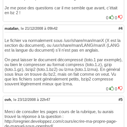
.
\"
 DATA OR PROFITS, WHETHER IN AN ACTION O
17
Je me pose des questions car il me semble que avant, c'était
.
\"
 TORTIOUS ACTION, ARISING OUT OF OR IN C
18
en bz 2 !
.
\"
 PERFORMANCE OF THIS SOFTWARE.

19
0
0
.
\"
20
.
\"
21
matafan
.
,
\"
le 21/12/2008 à 09h42
$XFree86
: xc
/
programs
/
xrandr
/
xrandr.man
#4
22
.
\"
23
.TH XRANDR 1x 
"xrandr 1.2.0"
"X Version 11"
24
Le fichier va normalement sous /usr/share/man/manX (X est la
.SH NOM

25
section du document), ou /usr/share/man/LANG/manX (LANG
xrandr \- interface primitive en ligne de c
26
est la langue du document) s'il n'est pas en anglais.
.SH SYNOPSIS
27
.B "xrandr"
On peut laisser le document décompressé (toto.1 par exemple),
28
ou bien le compresser au format compress (toto.1.z), gzip
[-help]  [-display \fIdisplay\fP]
29
(toto.1.gz), bzip2 (toto.1.bz2) ou lzma (toto.1.lzma). En général
[-q] [-v]
30
sous linux on trouve du bz2, mais on fait comme on veut. Vu
[--verbose]
31
que les fichiers sont généralement petits, bzip2 compresse
[--screen \fIsnum\fP]
32
souvent légèrement mieux que lzma.
.br
33
0
0
.B options de la version 1.3 de RandR
34
.br
35
ovh
,
le 23/12/2008 à 22h47
#5
[--panning <largeur>x<hauteur>[+\fx\fP+\fy\
36
.br
37
.B options de la version 1.2 de RandR
38
Merci de consulter les pages cours de la rubrique, tu aurais
.br
39
trouvé la réponse à ta question :
[--prop]
40
http://oregnier.developpez.com/cours/ecrire-ma-propre-page-
[--fb <largeur>x<hauteur>]
de-manuel-sous-openbsd/
41