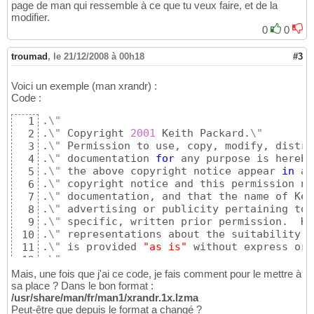
page de man qui ressemble à ce que tu veux faire, et de la
modifier.
0
0
troumad
,
le 21/12/2008 à 00h18
#3
Voici un exemple (man xrandr) :
Code :
.
\"
1
.
\"
 Copyright 
2001
 Keith Packard.
\"
2
.
\"
 Permission to use, copy, modify, distri
3
.
\"
 documentation 
for
 any purpose is hereby
4
.
\"
 the above copyright notice appear 
in
 al
5
.
\"
 copyright notice and this permission no
6
.
\"
 documentation, and that the name of Kei
7
.
\"
 advertising or publicity pertaining to 
8
.
\"
 specific, written prior permission.  Ke
9
.
\"
 representations about the suitability o
10
.
\"
 is provided 
"as is"
 without express or 
11
.
\"
12
.
\"
 KEITH PACKARD DISCLAIMS ALL WARRANTIES 
13
Mais, une fois que j'ai ce code, je fais comment pour le mettre à
.
\"
 INCLUDING ALL IMPLIED WARRANTIES OF MER
14
sa place ? Dans le bon format :
.
\"
 EVENT SHALL KEITH PACKARD BE LIABLE FOR
/usr/share/man/fr/man1/xrandr.1x.lzma
15
Peut-être que depuis le format a changé ?
.
\"
 CONSEQUENTIAL DAMAGES OR ANY DAMAGES WH
16