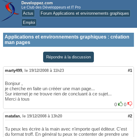
Developpez.com
Le Club des Développeurs et IT Pro
Actus
Forum Applications et environnements graphiques
Emploi
Applications et environnements graphiques
:
création
man pages
Répondre à la discussion
marty499
,
le 19/12/2008 à 11h23
#1
Bonjour ,
je cherche en faite un crééer une man page...
Sur internet je ne trouve rien de concluant à ce sujet...
Merci à tous
0
0
matafan
,
le 19/12/2008 à 13h20
#2
Tu peux les écrire à la main avec n'importe quel éditeur. C'est
du format troff. En général tu peux te contenter de prendre une