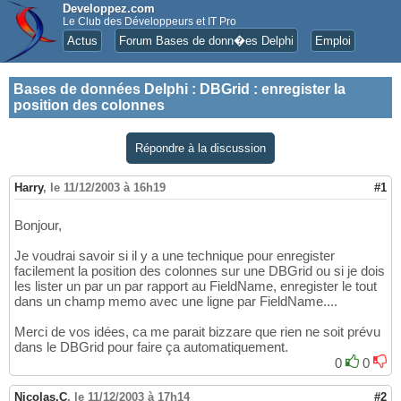
Developpez.com
Le Club des Développeurs et IT Pro
Actus
Forum Bases de donn�es Delphi
Emploi
Bases de données Delphi
:
DBGrid : enregister la
position des colonnes
Répondre à la discussion
Harry
,
le 11/12/2003 à 16h19
#1
Bonjour,
Je voudrai savoir si il y a une technique pour enregister
facilement la position des colonnes sur une DBGrid ou si je dois
les lister un par un par rapport au FieldName, enregister le tout
dans un champ memo avec une ligne par FieldName....
Merci de vos idées, ca me parait bizzare que rien ne soit prévu
dans le DBGrid pour faire ça automatiquement.
0
0
Nicolas.C
,
le 11/12/2003 à 17h14
#2