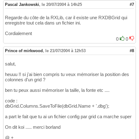
Pascal Jankowski
,
le 20/07/2004 à 14h25
#7
Regarde du côte de la RXLib, car il existe une RXDBGrid qui
enregistre tout cela dans un fichier ini.
Cordialement
0
0
Prince of mirkwood
,
le 21/07/2004 à 12h53
#8
salut,
heuuu !! si j'ai bien compris tu veux mémoriser la position des
colonnes d'un grid ?
ben tu peux aussi mémoriser la taille, la fonte etc ....
code :
dbGrid.Columns.SaveToFile(dbGrid.Name + '.dbg');
a part le fait que tu ai un fichier config par grid ca marche super
On dit koi ..... merci borland
@ +