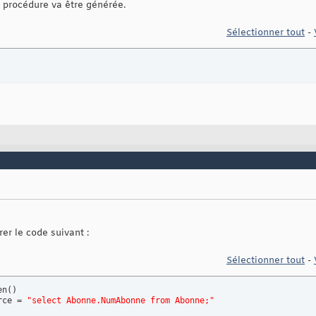
 procédure va être générée.
Sélectionner tout
-
rer le code suivant :
Sélectionner tout
-
en
(
)
rce = 
"select Abonne.NumAbonne from Abonne;"