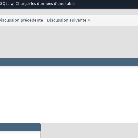
 SQL.
Charger les données d'une table
iscussion précédente
|
Discussion suivante
»