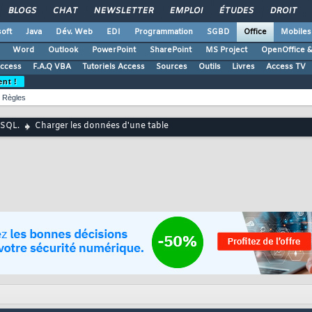
BLOGS
CHAT
NEWSLETTER
EMPLOI
ÉTUDES
DROIT
oft
Java
Dév. Web
EDI
Programmation
SGBD
Office
Mobiles
Word
Outlook
PowerPoint
SharePoint
MS Project
OpenOffice &
Access
F.A.Q VBA
Tutoriels Access
Sources
Outils
Livres
Access TV
ent !
Règles
 SQL.
Charger les données d'une table