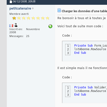
06/12/2008,
20h38
petitcatenaire
Charger les données d'une tabl
Membre averti
Re bonsoir à tous et à toutes je
Voici tout de suite mon code :
Inscrit en
Novembre
2008
Code :
Messages
25
Private
Sub
 Form_Lo
1
lstAbonne.RowSource
2
End
Sub
3
Il est simple mais il ne fonctio
Code :
Private
Sub
 Valider
1
lstAbonne.RowSource
2
End
Sub
3