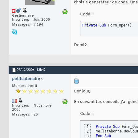
choisis générateur de code. Une
Code :
Gestionnaire
Inscrit en
Juin 2006
Messages
7 194
Private
Sub
 Form_Open
(
)
Domi2
07/12/2008,
13h42
petitcatenaire
Membre averti
Bonjour,
En suivant tes conseils j'ai géné
Inscrit en
Novembre
2008
Code :
Messages
25
Private
Sub
 Form_Op
1
Me.lstAbonne.RowSou
2
End
Sub
3