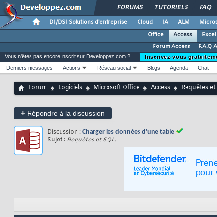
FORUMS
TUTORIELS
FAQ
DI/DSI Solutions d'entreprise
Cloud
IA
ALM
Micros
Office
Access
Excel
Forum Access
F.A.Q 
Vous n'êtes pas encore inscrit sur Developpez.com ?
Inscrivez-vous gratuitem
Derniers messages
Actions
Réseau social
Blogs
Agenda
Chat
Forum
Logiciels
Microsoft Office
Access
Requêtes et
+
Répondre à la discussion
Discussion :
Charger les données d'une table
Sujet :
Requêtes et SQL.