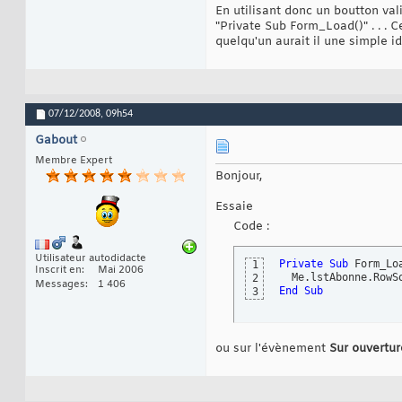
En utilisant donc un boutton val
"Private Sub Form_Load()" . . . C
quelqu'un aurait il une simple i
07/12/2008,
09h54
Gabout
Membre Expert
Bonjour,
Essaie
Code :
Utilisateur autodidacte
Private
Sub
 Form_Lo
1
Inscrit en
Mai 2006
  Me.lstAbonne.RowS
2
Messages
1 406
End
Sub
3
ou sur l'évènement
Sur ouvertur