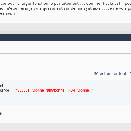
ider pour charger fonctionne parfaitement . . . Comment cela est il po
eci m'etonnerai je suis quasiment sur de ma synthaxe . . . Je ne vois p
dée svp ?
Sélectionner tout
-
ad
(
)
ource = 
"SELECT Abonne.NumAbonne FROM Abonne;"
e