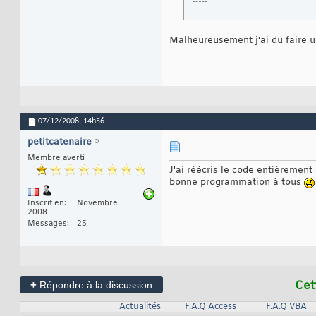
Malheureusement j'ai du faire u
07/12/2008,
14h56
petitcatenaire
Membre averti
J'ai réécris le code entièrement 
bonne programmation à tous
Inscrit en
Novembre
2008
Messages
25
+
Cet
Répondre à la discussion
Actualités
F.A.Q Access
F.A.Q VBA