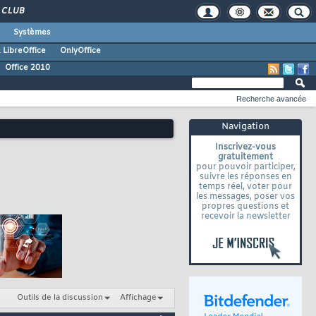
CLUB
Systèmes
 LibreOffice
OnlyOffice
Office 2010
Recherche avancée
Navigation
Inscrivez-vous
gratuitement
pour pouvoir participer,
suivre les réponses en
temps réel, voter pour
les messages, poser vos
propres questions et
recevoir la newsletter
Outils de la discussion
Affichage