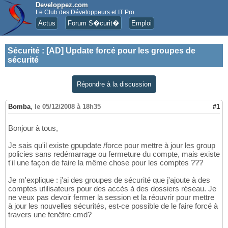
Developpez.com
Le Club des Développeurs et IT Pro
Actus
Forum S�curit�
Emploi
Sécurité
:
[AD] Update forcé pour les groupes de
sécurité
Répondre à la discussion
Bomba
,
le 05/12/2008 à 18h35
#1
Bonjour à tous,
Je sais qu'il existe gpupdate /force pour mettre à jour les group
policies sans redémarrage ou fermeture du compte, mais existe
t'il une façon de faire la même chose pour les comptes ???
Je m'explique : j'ai des groupes de sécurité que j'ajoute à des
comptes utilisateurs pour des accès à des dossiers réseau. Je
ne veux pas devoir fermer la session et la réouvrir pour mettre
à jour les nouvelles sécurités, est-ce possible de le faire forcé à
travers une fenêtre cmd?