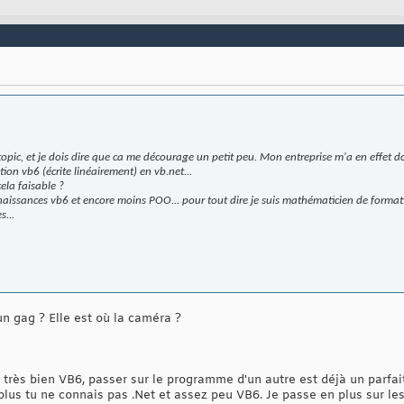
 topic, et je dois dire que ca me décourage un petit peu. Mon entreprise m'a en effet 
ion vb6 (écrite linéairement) en vb.net...
ela faisable ?
aissances vb6 et encore moins POO... pour tout dire je suis mathématicien de forma
s...
 un gag ? Elle est où la caméra ?
rès bien VB6, passer sur le programme d'un autre est déjà un parfait 
 plus tu ne connais pas .Net et assez peu VB6. Je passe en plus sur les