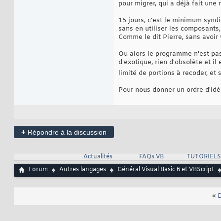
pour migrer, qui a déjà fait une 
15 jours, c'est le minimum syndi
sans en utiliser les composants,
Comme le dit Pierre, sans avoir v
Ou alors le programme n'est pas 
d'exotique, rien d'obsolète et i
limité de portions à recoder, et
Pour nous donner un ordre d'idé
+
Répondre à la discussion
Actualités
FAQs VB
TUTORIELS
Forum
Autres langages
Général Visual Basic 6 et VBScript
«
D