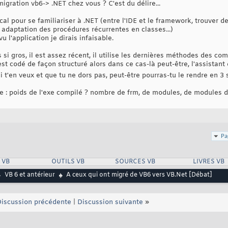
migration vb6-> .NET chez vous ? C'est du délire...
cal pour se familiariser à .NET (entre l'IDE et le framework, trouver
 adaptation des procédures récurrentes en classes...)
u l'application je dirais infaisable.
si gros, il est assez récent, il utilise les dernières méthodes des com
l est codé de façon structuré alors dans ce cas-là peut-être, l'assista
 si t'en veux et que tu ne dors pas, peut-être pourras-tu le rendre en 
e : poids de l'exe compilé ? nombre de frm, de modules, de modules d
Pa
 VB
OUTILS VB
SOURCES VB
LIVRES VB
VB 6 et antérieur
A ceux qui ont migré de VB6 vers VB.Net [Débat]
iscussion précédente
|
Discussion suivante
»