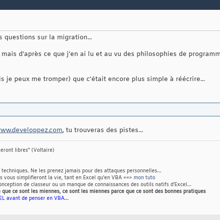
s questions sur la migration...
, mais d'après ce que j'en ai lu et au vu des philosophies de programma
mais je peux me tromper) que c'était encore plus simple à réécrire...
ww.developpez.com
, tu trouveras des pistes...
eront libres" (Voltaire)
techniques. Ne les prenez jamais pour des attaques personnelles...
Ils vous simplifieront la vie, tant en Excel qu'en VBA ==>
mon tuto
nception de classeur ou un manque de connaissances des outils natifs d'Excel...
 que ce sont les miennes, ce sont les miennes parce que ce sont des bonnes pratiques
L avant de penser en VBA...