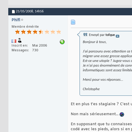
21/05/2008,
14h56
Phifi
Membre émérite
Envoyé par
tofque
Bonjour à tous,
Inscrit en
Mai 2006
Messages
730
J'ai parcouru avec attention ce
migrer une assez grosse applicat
Est-ce une utopie ? Jugez-vous c
Je n'ai pas énormément de conn
informatiques sont assez limitée
Merci pour vos réponses...
Christophe
Et en plus t'es stagiaire ? C'est
Non mais sérieusement...
En supposant que tu connaisses t
codé avec les pieds, alors si en