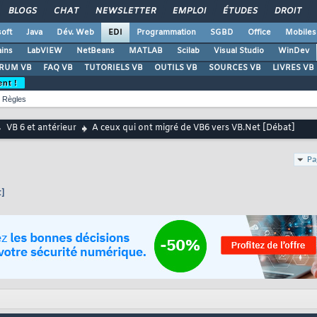
BLOGS
CHAT
NEWSLETTER
EMPLOI
ÉTUDES
DROIT
oft
Java
Dév. Web
EDI
Programmation
SGBD
Office
Mobiles
ains
LabVIEW
NetBeans
MATLAB
Scilab
Visual Studio
WinDev
RUM VB
FAQ VB
TUTORIELS VB
OUTILS VB
SOURCES VB
LIVRES VB
ent !
Règles
VB 6 et antérieur
A ceux qui ont migré de VB6 vers VB.Net [Débat]
Pa
t]