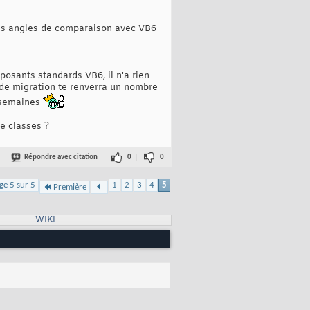
 des angles de comparaison avec VB6
posants standards VB6, il n'a rien
nt de migration te renverra un nombre
3 semaines
e classes ?
Répondre avec citation
0
0
ge 5 sur 5
1
2
3
4
5
Première
WIKI