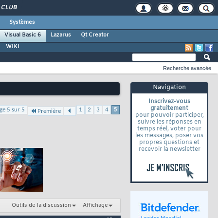
CLUB
Systèmes
Visual Basic 6
Lazarus
Qt Creator
WIKI
Recherche avancée
Navigation
Inscrivez-vous
gratuitement
ge 5 sur 5
1
2
3
4
5
Première
pour pouvoir participer,
suivre les réponses en
temps réel, voter pour
les messages, poser vos
propres questions et
recevoir la newsletter
Outils de la discussion
Affichage