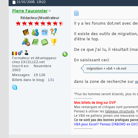
21/05/2008,
13h22
Pierre Fauconnier
Rédacteur/Modérateur
Il y a les forums dot.net avec de
Il existe des outils de migration
d'être le top.
De ce que j'ai lu, il résultait (
Formateur et développeur
En saisissant ceci
chez EXCELLEZ.net
Inscrit en
Novembre
migration + vb6 + vb.net
2003
Messages
19 126
Billets dans le blog
131
dans la zone de recherche sur
w
"Plus les hommes seront éclairés, plus ils s
---------------
Mes billets de blog sur DVP
Mes remarques et critiques sont purement 
Pensez à utiliser les
tableaux structurés
. 
Le VBA ne palliera jamais une mauvaise co
Ce ne sont pas des bonnes pratiques parce
VBA pour Excel? Pensez D'ABORD en EXCE
---------------