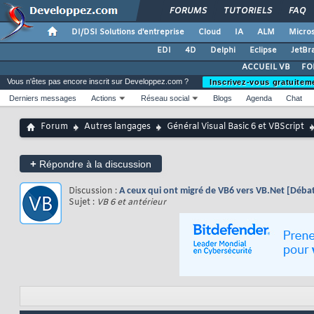
FORUMS
TUTORIELS
FAQ
DI/DSI Solutions d'entreprise
Cloud
IA
ALM
Micros
EDI
4D
Delphi
Eclipse
JetBr
ACCUEIL VB
FO
Vous n'êtes pas encore inscrit sur Developpez.com ?
Inscrivez-vous gratuitem
Derniers messages
Actions
Réseau social
Blogs
Agenda
Chat
Forum
Autres langages
Général Visual Basic 6 et VBScript
+
Répondre à la discussion
Discussion :
A ceux qui ont migré de VB6 vers VB.Net [Déba
Sujet :
VB 6 et antérieur