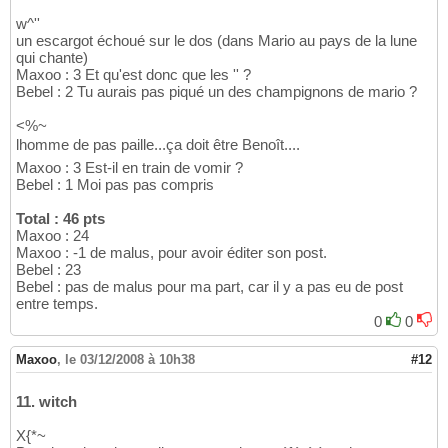
w^''
un escargot échoué sur le dos (dans Mario au pays de la lune
qui chante)
Maxoo : 3 Et qu'est donc que les '' ?
Bebel : 2 Tu aurais pas piqué un des champignons de mario ?
<%~
lhomme de pas paille...ça doit être Benoît....
Maxoo : 3 Est-il en train de vomir ?
Bebel : 1 Moi pas pas compris
Total : 46 pts
Maxoo : 24
Maxoo : -1 de malus, pour avoir éditer son post.
Bebel : 23
Bebel : pas de malus pour ma part, car il y a pas eu de post
entre temps.
0
0
Maxoo
,
le 03/12/2008 à 10h38
#12
11. witch
X{*~