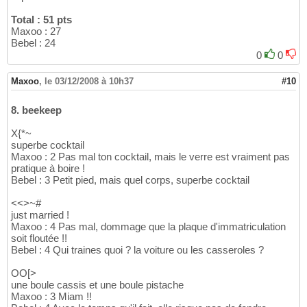
Total : 51 pts
Maxoo : 27
Bebel : 24
0
0
Maxoo
,
le 03/12/2008 à 10h37
#10
8. beekeep
X{*~
superbe cocktail
Maxoo : 2 Pas mal ton cocktail, mais le verre est vraiment pas
pratique à boire !
Bebel : 3 Petit pied, mais quel corps, superbe cocktail
<<>~#
just married !
Maxoo : 4 Pas mal, dommage que la plaque d'immatriculation
soit floutée !!
Bebel : 4 Qui traines quoi ? la voiture ou les casseroles ?
OO[>
une boule cassis et une boule pistache
Maxoo : 3 Miam !!