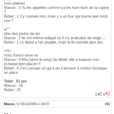
mes platines
Maxoo : 3 Tu les appelles comme ça les hum-hum de ta copine
?
Bebel : 2 J'y connais rien, mais y a un truc qui tourne pas rond,
non ?
w^''
plan des pistes de ski
Maxoo : 2 Ils ont même indiqué où il n'y avait plus de neige ...
Bebel : 1 Le debut a l'air jouable, mais la fin semble plus dur.
<%~
miss france torse nu
Maxoo : 4 Moi j'aime le souçi du détail, elle a toujours son
écharpe bien placée !!
Bebel : 4 J'en connais un qui a du s'amuser a mettre l'écharpe
en place
Total : 51 pts
Maxoo : 26
Bebel : 25
0
0
Maxoo
,
le 03/12/2008 à 10h37
#11