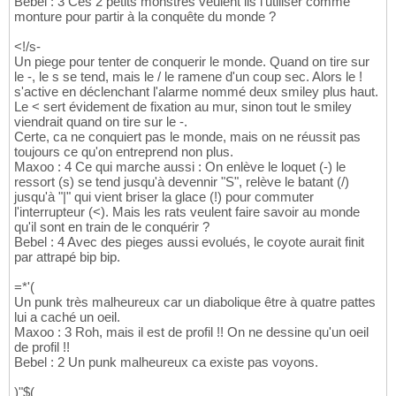
Bebel : 3 Ces 2 petits monstres veulent ils l'utiliser comme
monture pour partir à la conquête du monde ?
<!/s-
Un piege pour tenter de conquerir le monde. Quand on tire sur
le -, le s se tend, mais le / le ramene d'un coup sec. Alors le !
s'active en déclenchant l'alarme nommé deux smiley plus haut.
Le < sert évidement de fixation au mur, sinon tout le smiley
viendrait quand on tire sur le -.
Certe, ca ne conquiert pas le monde, mais on ne réussit pas
toujours ce qu'on entreprend non plus.
Maxoo : 4 Ce qui marche aussi : On enlève le loquet (-) le
ressort (s) se tend jusqu'à devennir "S", relève le batant (/)
jusqu'à "|" qui vient briser la glace (!) pour commuter
l'interrupteur (<). Mais les rats veulent faire savoir au monde
qu'il sont en train de le conquérir ?
Bebel : 4 Avec des pieges aussi evolués, le coyote aurait finit
par attrapé bip bip.
=*'(
Un punk très malheureux car un diabolique être à quatre pattes
lui a caché un oeil.
Maxoo : 3 Roh, mais il est de profil !! On ne dessine qu'un oeil
de profil !!
Bebel : 2 Un punk malheureux ca existe pas voyons.
)"$(