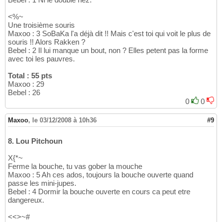
<%~
Une troisième souris
Maxoo : 3 SoBaKa l'a déjà dit !! Mais c'est toi qui voit le plus de
souris !! Alors Rakken ?
Bebel : 2 Il lui manque un bout, non ? Elles petent pas la forme
avec toi les pauvres.
Total : 55 pts
Maxoo : 29
Bebel : 26
0
0
Maxoo
,
le 03/12/2008 à 10h36
#9
8. Lou Pitchoun
X{*~
Ferme la bouche, tu vas gober la mouche
Maxoo : 5 Ah ces ados, toujours la bouche ouverte quand
passe les mini-jupes.
Bebel : 4 Dormir la bouche ouverte en cours ca peut etre
dangereux.
<<>~#