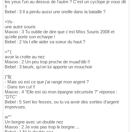
les yeux l'un au dessus de l'autre ? C'est un cyclope je vous dit
!!
Bebel : 3 Il a perdu aussi une oreille dans la bataille ?
<!/s-
une autre souris
Maxoo : 3 Tu oublie de dire que c'est Miss Souris 2008 et
qu'elle porte son echarpe !
Bebel : 2 Va t elle aider sa soeur du haut ?
=*'(
avoir la crotte au nez
Maxoo : 2 Un peu trop proche de muad'dib !!
Bebel : 3 beurk, qu'on lui apporte un mouchoir
)"$(
- Mais où est ce que j'ai rangé mon argent ?
- Dans ton cul !!
Maxoo : 4 "Elle est où mon épargne sécurisée ?" réponse :
"DTC"
Bebel : 5 Sert les fesses, ou tu va avoir des sorties d'argent
imprevues.
w^''
Un borgne avec un double nez
Maxoo : 2 Je vois pas trop le borgne ...
Bebel : 1 Ni le double nez.