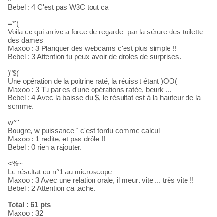
Bebel : 4 C'est pas W3C tout ca
=*'(
Voila ce qui arrive a force de regarder par la sérure des toilette
des dames
Maxoo : 3 Planquer des webcams c'est plus simple !!
Bebel : 3 Attention tu peux avoir de droles de surprises.
)"$(
Une opération de la poitrine raté, la réuissit étant )OO(
Maxoo : 3 Tu parles d'une opérations ratée, beurk ...
Bebel : 4 Avec la baisse du $, le résultat est à la hauteur de la
somme.
w^''
Bougre, w puissance " c'est tordu comme calcul
Maxoo : 1 redite, et pas drôle !!
Bebel : 0 rien a rajouter.
<%~
Le résultat du n°1 au microscope
Maxoo : 3 Avec une relation orale, il meurt vite ... très vite !!
Bebel : 2 Attention ca tache.
Total : 61 pts
Maxoo : 32