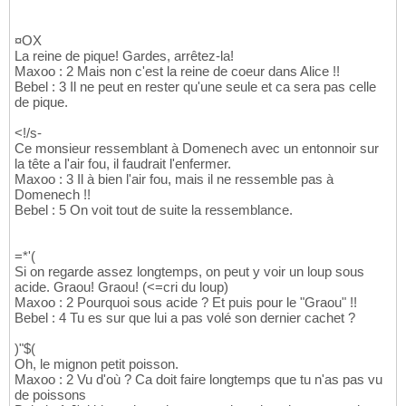
¤OX
La reine de pique! Gardes, arrêtez-la!
Maxoo : 2 Mais non c'est la reine de coeur dans Alice !!
Bebel : 3 Il ne peut en rester qu'une seule et ca sera pas celle
de pique.
<!/s-
Ce monsieur ressemblant à Domenech avec un entonnoir sur
la tête a l'air fou, il faudrait l'enfermer.
Maxoo : 3 Il à bien l'air fou, mais il ne ressemble pas à
Domenech !!
Bebel : 5 On voit tout de suite la ressemblance.
=*'(
Si on regarde assez longtemps, on peut y voir un loup sous
acide. Graou! Graou! (<=cri du loup)
Maxoo : 2 Pourquoi sous acide ? Et puis pour le "Graou" !!
Bebel : 4 Tu es sur que lui a pas volé son dernier cachet ?
)"$(
Oh, le mignon petit poisson.
Maxoo : 2 Vu d'où ? Ca doit faire longtemps que tu n'as pas vu
de poissons