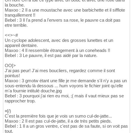
la bouche.
Maxoo : 2 Il a une moustache avec une barbichette et il sifflote
tranquillement !!
Bebel : 3 Il l'a prend a l'envers sa rose, le pauvre ca doit pas
etre terrible.
<<>~#
Un cyclope adolescent, avec des grosses lunettes et un
appareil dentaire.
Maxoo : 4 Il ressemble étrangement à un coneheads !!
Bebel : 3 Le pauvre, il est pas aidé par la nature.
OO[>
J'ai pas peur! J'ai mes boucliers, regardez comme il sont
pointus!
Maxoo : 3 gmotw étant une fille je me demande s'il n'y a pas un
sous-entendu là dessous ... hum voyons le fichier joint qu'elle
m'a fournie intitulé douche.jpg
Bebel : 3 pourquoi j'ai rien eu moi, ;( mais il vaut mieux pas se
rapprocher trop.
¤[/)
C'est la première fois que je vois un sumo cul-de-jatte...
Maxoo : 2 Il est pas cul-de-jatte, il a de très petits pieds.
Bebel : 1 Il a un gros ventre, c'est pas de sa faute, si on voit pas
tout.