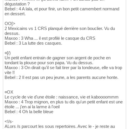
dégustation ?
Bebel : 4 A lala, et pour finir, un bon petit camembert normand
en dessert.
OO[>
2 Mexicains vs 1 CRS planqué derrière son bouclier. Vu du
dessus.
Maxoo : 3 Wha ... il est profilé le casque du CRS
Bebel : 3 La lutte des casques.
¤[/)
Un petit enfant entrain de gagner son argent de poche en
tondant la plouse pour son papa. Vu du dessus.
Maxoo : 3 On dirait qu'il se fait tirer par la tondeuse, elle va trop
vite !!
Bebel : 2 Il est pas un peu jeune, a les parents aucune honte.
¤OX
Le cycle de vie d'une étoile : naissance, vie et kaboooommm
Maxoo : 4 Trop mignon, en plus tu dis qu'un petit enfant est une
étoile ... j'en ai la larme à l'oeil
Bebel : 4 Oh la belle bleue
<!/s-
ALors /s parcourt les sous repertoires. Avec le - je reste au