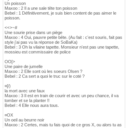
Un poisson
Maxoo : 2 Il a une sale tête ton poisson
Bebel : 1 Définitivement, je suis bien content de pas aimer le
poisson.
<<>~#
Une sourie prise dans un piège
Maxoo : 4 Oui, pauvre petite bête. (Au fait : c'est souris, fait pas
style j'ai pas vu la réponse de SoBaKa)
Bebel : 3 Oh la vilaine tapette. Monsieur n'est pas une tapette,
mossieu est commissaire de police
OO[>
Une paire de jumelle
Maxoo : 2 Elle sont où les soeurs Olsen ?
Bebel : 2 Ca sert a quoi le truc sur le coté ?
¤[/)
la mort avec une faux
Maxoo : 3 Il est en train de courir et avec un peu chance, il va
tomber et se la planter !!
Bebel : 4 Elle nous aura tous.
¤OX
Un oeil au beurre noir
Maxoo : 2 Certes, mais tu fais quoi de ce gros X, ou alors tu as