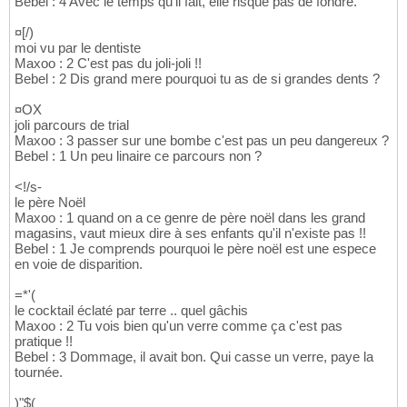
Bebel : 4 Avec le temps qu'il fait, elle risque pas de fondre.
¤[/)
moi vu par le dentiste
Maxoo : 2 C'est pas du joli-joli !!
Bebel : 2 Dis grand mere pourquoi tu as de si grandes dents ?
¤OX
joli parcours de trial
Maxoo : 3 passer sur une bombe c'est pas un peu dangereux ?
Bebel : 1 Un peu linaire ce parcours non ?
<!/s-
le père Noël
Maxoo : 1 quand on a ce genre de père noël dans les grand
magasins, vaut mieux dire à ses enfants qu'il n'existe pas !!
Bebel : 1 Je comprends pourquoi le père noël est une espece
en voie de disparition.
=*'(
le cocktail éclaté par terre .. quel gâchis
Maxoo : 2 Tu vois bien qu'un verre comme ça c'est pas
pratique !!
Bebel : 3 Dommage, il avait bon. Qui casse un verre, paye la
tournée.
)"$(