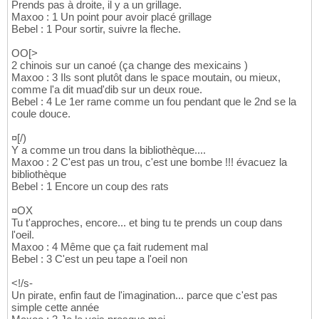
Prends pas à droite, il y a un grillage.
Maxoo : 1 Un point pour avoir placé grillage
Bebel : 1 Pour sortir, suivre la fleche.
OO[>
2 chinois sur un canoé (ça change des mexicains )
Maxoo : 3 Ils sont plutôt dans le space moutain, ou mieux,
comme l'a dit muad'dib sur un deux roue.
Bebel : 4 Le 1er rame comme un fou pendant que le 2nd se la
coule douce.
¤[/)
Y a comme un trou dans la bibliothèque....
Maxoo : 2 C'est pas un trou, c'est une bombe !!! évacuez la
bibliothèque
Bebel : 1 Encore un coup des rats
¤OX
Tu t'approches, encore... et bing tu te prends un coup dans
l'oeil.
Maxoo : 4 Même que ça fait rudement mal
Bebel : 3 C'est un peu tape a l'oeil non
<!/s-
Un pirate, enfin faut de l'imagination... parce que c'est pas
simple cette année