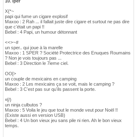
10. lper
X{*~
papi qui fume un cigare explosif
Maxoo : 2 Rah ... il fallait juste dire cigare et surtout ne pas dire
que c'était un papi !!
Bebel : 4 Papi, un humour détonnant
<<>~#
un sper.. qui joue à la marelle
Maxoo : 1 SPER ? Société Protectrice des Enuques Roumains
? Non je vois toujours pas ...
Bebel : 3 Direction le 7ieme ciel.
OO[>
un couple de mexicains en camping
Maxoo : 2 Les mexicains ça se voit, mais le camping ?
Bebel : 3 C'est pas sur qu'ils passent la porte.
¤[/)
un ninja culbutos ?
Maxoo : 5 Voila le jeu que tout le monde veut pour Noël !!
(Existe aussi en version USB)
Bebel : 4 Un bon vieux jeu sans pile ni rien. Ah le bon vieux
temps.