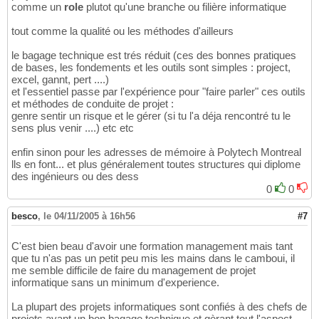
comme un
role
plutot qu'une branche ou filière informatique
tout comme la qualité ou les méthodes d'ailleurs
le bagage technique est trés réduit (ces des bonnes pratiques
de bases, les fondements et les outils sont simples : project,
excel, gannt, pert ....)
et l'essentiel passe par l'expérience pour "faire parler" ces outils
et méthodes de conduite de projet :
genre sentir un risque et le gérer (si tu l'a déja rencontré tu le
sens plus venir ....) etc etc
enfin sinon pour les adresses de mémoire à Polytech Montreal
lls en font... et plus généralement toutes structures qui diplome
des ingénieurs ou des dess
0
0
besco
,
le 04/11/2005 à 16h56
#7
C'est bien beau d'avoir une formation management mais tant
que tu n'as pas un petit peu mis les mains dans le camboui, il
me semble difficile de faire du management de projet
informatique sans un minimum d'experience.
La plupart des projets informatiques sont confiés à des chefs de
projets ayant un bon bagage technique et gèrant tout l'aspect