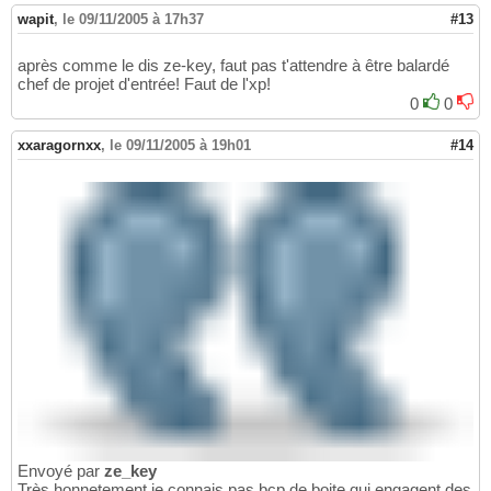
wapit
,
le 09/11/2005 à 17h37
#13
après comme le dis ze-key, faut pas t'attendre à être balardé
chef de projet d'entrée! Faut de l'xp!
0
0
xxaragornxx
,
le 09/11/2005 à 19h01
#14
Envoyé par
ze_key
Très honnetement je connais pas bcp de boite qui engagent des