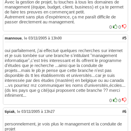
Avec la gestion de projet, tu touches à tous les domaines de
management (équipe, budget, client, business) et ça te permet
de faire tes preuves en commençant petit.
Autrement sans plus d'expérience, ça me paraît difficile de
passer directement au management.
0
0
mannoue
,
le 03/11/2005 à 13h00
#5
oui parfaitement, j'ai effectué quelques recherches sur internet
et je suis tombée sur une branche s'intitulant "management
informatique",c'est très interessant et ils offrent le programme
d'études que je recherche ...ainsi que la conduite de
projets...mais le pb je pense que cette branche n'est pas
disponible ds tt les établisemnts et universités...car je suis
interessée par des études (mastère) en belgique ou au canada
...vs pourriez mz communiquer les noms d'universités,écoles...
(ds les pays que g cité)qui proposent cette branche ?? merci
infiniment...
0
0
tipiak
,
le 03/11/2005 à 13h27
#6
personnelement, je vois plus le management et la conduite de
projet