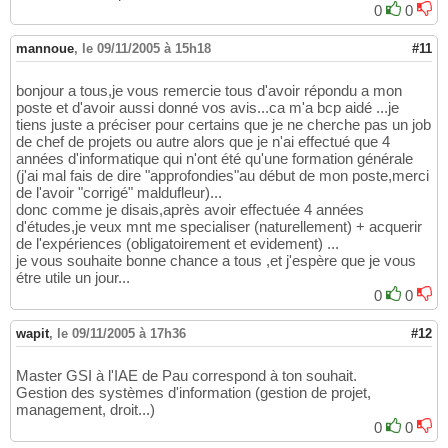
0
0
mannoue
,
le 09/11/2005 à 15h18
#11
bonjour a tous,je vous remercie tous d'avoir répondu a mon
poste et d'avoir aussi donné vos avis...ca m'a bcp aidé ...je
tiens juste a préciser pour certains que je ne cherche pas un job
de chef de projets ou autre alors que je n'ai effectué que 4
années d'informatique qui n'ont été qu'une formation générale
(j'ai mal fais de dire "approfondies"au début de mon poste,merci
de l'avoir "corrigé" maldufleur)...
donc comme je disais,après avoir effectuée 4 années
d'études,je veux mnt me specialiser (naturellement) + acquerir
de l'expériences (obligatoirement et evidement) ...
je vous souhaite bonne chance a tous ,et j'espère que je vous
étre utile un jour...
0
0
wapit
,
le 09/11/2005 à 17h36
#12
Master GSI à l'IAE de Pau correspond à ton souhait.
Gestion des systèmes d'information (gestion de projet,
management, droit...)
0
0