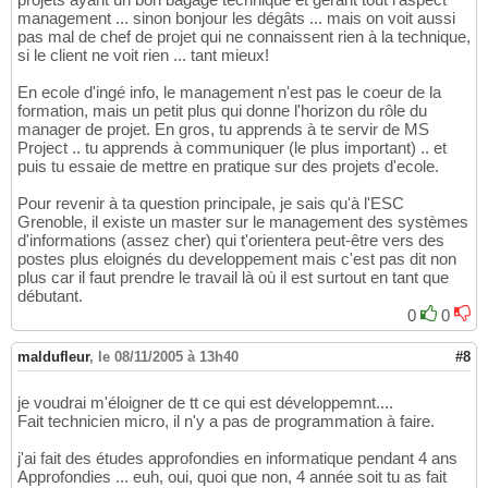
management ... sinon bonjour les dégâts ... mais on voit aussi
pas mal de chef de projet qui ne connaissent rien à la technique,
si le client ne voit rien ... tant mieux!
En ecole d'ingé info, le management n'est pas le coeur de la
formation, mais un petit plus qui donne l'horizon du rôle du
manager de projet. En gros, tu apprends à te servir de MS
Project .. tu apprends à communiquer (le plus important) .. et
puis tu essaie de mettre en pratique sur des projets d'ecole.
Pour revenir à ta question principale, je sais qu'à l'ESC
Grenoble, il existe un master sur le management des systèmes
d'informations (assez cher) qui t'orientera peut-être vers des
postes plus eloignés du developpement mais c'est pas dit non
plus car il faut prendre le travail là où il est surtout en tant que
débutant.
0
0
maldufleur
,
le 08/11/2005 à 13h40
#8
je voudrai m'éloigner de tt ce qui est développemnt....
Fait technicien micro, il n'y a pas de programmation à faire.
j'ai fait des études approfondies en informatique pendant 4 ans
Approfondies ... euh, oui, quoi que non, 4 année soit tu as fait