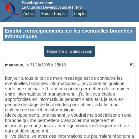
Developpez.com
Le Club des Développeurs et IT Pro
Actus
Forum Emploi
Emploi
Emploi
:
renseignements sur les eventuelles branches
informatiques
Répondre à la discussion
mannoue
,
le 31/10/2005 à 15h10
#1
bonjour a tous,le but de mon message est de connaitre les
eventuelles branches informatiques... je voudrai en quelque
sorte une spécialité (branche) qui me permettera de combiner
entre informatique et management... j'ai fait des études
approfondies en informatique pendant 4 ans et là je suis en
période de stage de fin d'études pour obtenir a la fin mon
diplome de bac +4 en informatique
(developpement)...maintenant je voudrai me spécialiser en une
branche qui me permettera d'associer management et
informatique car ,sans vs mentir,je voudrai m'éloigner de tt ce
qui est développemnt....
s'il vs plait si vs avez des informations qui pourraient répondre a