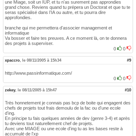
une Miage, soit un IUP, et tu n'as surement pas approndies
grand chose. Reviens quand tu prépera un Doctorat et que tu te
seras spécialisé dans l'IA ou autre, et tu pourra dire
approfondies.
branche qui me permettera d'associer management et
informatique
Va bosser et faire tes preuves. A ce moment là, on te donnera
des projets à superviser.
0
0
xpaccro
,
le 08/11/2005 à 15h34
#9
http://www.passinformatique.com/
0
0
zekey
,
le 08/11/2005 à 15h47
#10
Très honnetement je connais pas bcp de boite qui engagent des
chefs de projets tout frais demoulu de la fac ou d'une ecole
d'ing.
En principe tu fais quelques années de dev (genre 3-4) et après
tu deviens tout naturellement chef de projets.
Avec une MIAGE ou une ecole d'ing tu as les bases reste à
accumulé de l'xp