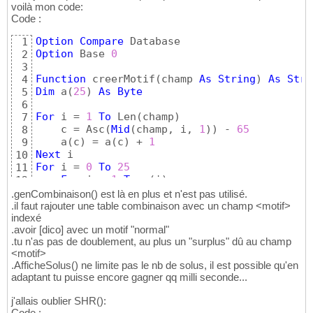
voilà mon code:
Code :
Option
Compare
1
Option
 Base 
0
2
3
Function
 creerMotif
(
champ 
As
String
)
As
Stri
4
Dim
 a
(
25
)
As
Byte
5
6
For
 i = 
1
To
 Len
(
champ
)
7
    c = Asc
(
Mid
(
champ, i, 
1
)
)
 - 
65
8
    a
(
c
)
 = a
(
c
)
 + 
1
9
Next
10
For
 i = 
0
To
25
11
For
 j = 
1
To
 a
(
i
)
12
        s = s + Chr
(
i + 
65
)
13
.genCombinaison() est là en plus et n'est pas utilisé.
Next
14
.il faut rajouter une table combinaison avec un champ <motif>
Next
 i

indexé
15
.avoir [dico] avec un motif "normal"
16
.tu n'as pas de doublement, au plus un "surplus" dû au champ
End
Function
17
<motif>
18
.AfficheSolus() ne limite pas le nb de solus, il est possible qu'en
Function
 genCombinaison
(
chaine 
As
String
)
As
19
adaptant tu puisse encore gagner qq milli seconde...
Dim
 t
(
)
As
String
20
Dim
 i 
As
Long
21
j'allais oublier SHR():
Dim
 j 
As
Long
22
Code :