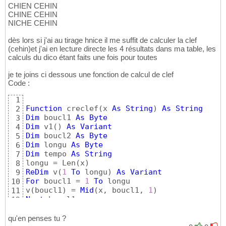
CHIEN CEHIN
CHINE CEHIN
NICHE CEHIN
dès lors si j'ai au tirage hnice il me suffit de calculer la clef
(cehin)et j'ai en lecture directe les 4 résultats dans ma table, les
calculs du dico étant faits une fois pour toutes
je te joins ci dessous une fonction de calcul de clef
Code :
1
Function
 creclef
(
x 
As
String
)
As
String
2
Dim
 boucl1 
As
Byte
3
Dim
 v1
(
)
As
Variant
4
Dim
 boucl2 
As
Byte
5
Dim
 longu 
As
Byte
6
Dim
 tempo 
As
String
7
longu = Len
(
x
)
8
ReDim
 v
(
1
To
 longu
)
As
Variant
9
For
 boucl1 = 
1
To
 longu

10
v
(
boucl1
)
 = 
Mid
(
x, boucl1, 
1
)
11
Next
12
For
 boucl1 = 
1
To
 longu - 
1
13
For
 boucl2 = boucl1 + 
1
To
 longu

14
qu'en penses tu ?