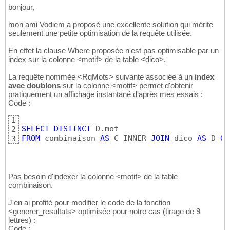
48
bonjour,
For
 i = 
0
To
 m - 
1
49
    mx = n - 
1
'max pour éviter des décal
50
mon ami Vodiem a proposé une excellente solution qui mérite
For
 j = 
0
To
 mx

51
seulement une petite optimisation de la requête utilisée.
        s = s + 
Mid
(
chaine, j + 
1
, SHR
(
i, j
)
52
En effet la clause Where proposée n'est pas optimisable par un
Next
 j

53
index sur la colonne <motif> de la table <dico>.
    t
(
i
)
 = creerMotif
(
s
)
54
55
La requête nommée <RqMots> suivante associée à un
index
Next
 i

56
avec doublons
sur la colonne <motif> permet d'obtenir
57
pratiquement un affichage instantané d'après mes essais :
End
Function
58
Code :
59
Sub
 AfficheSolus
(
Tirage 
As
String
)
60
1
Dim
 mt
(
)
As
String
61
SELECT
DISTINCT
2
mt
(
)
 = genCombinaison2
(
Tirage
)
62
FROM
 combinaison 
AS
 C INNER 
JOIN
 dico 
AS
 D 
ON
3
63
DoCmd.SetWarnings 
False
64
DoCmd.RunSQL 
"delete * from combinaison"
65
Dim
 rs 
As
66
Pas besoin d'indexer la colonne <motif> de la table
Set
 rs = CurrentDb.OpenRecordset
(
"combinaiso
67
combinaison.
For
 i = 
1
To
 UBound
(
mt
)
68
    rs.AddNew

69
J'en ai profité pour modifier le code de la fonction
    rs!motif = mt
(
i - 
1
)
70
<generer_resultats> optimisée pour notre cas (tirage de 9
71
lettres) :
Next
 i

72
Code :