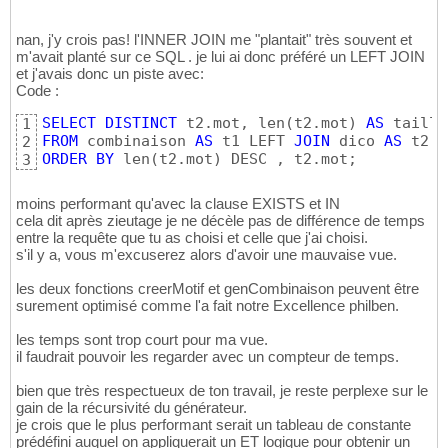
Next
 i

34
Set
 oDb = 
Nothing
50
Wend
35
51
nan, j'y crois pas! l'INNER JOIN me "plantait" très souvent et
End
Sub
36
   DoCmd.Hourglass 
False
52
m'avait planté sur ce SQL . je lui ai donc préféré un LEFT JOIN
53
et j'avais donc un piste avec:
End
Function
54
Code :
SELECT
DISTINCT
 t2.mot, len
(
t2.mot
)
AS
1
FROM
 combinaison 
AS
 t1 LEFT 
JOIN
 dico 
AS
 t2 
O
2
ORDER
BY
 len
(
t2.mot
)
 DESC , t2.mot;
3
moins performant qu'avec la clause EXISTS et IN
cela dit après zieutage je ne décèle pas de différence de temps
entre la requête que tu as choisi et celle que j'ai choisi.
s'il y a, vous m'excuserez alors d'avoir une mauvaise vue.
les deux fonctions creerMotif et genCombinaison peuvent être
surement optimisé comme l'a fait notre Excellence philben.
les temps sont trop court pour ma vue.
il faudrait pouvoir les regarder avec un compteur de temps.
bien que très respectueux de ton travail, je reste perplexe sur le
gain de la récursivité du générateur.
je crois que le plus performant serait un tableau de constante
prédéfini auquel on appliquerait un ET logique pour obtenir un