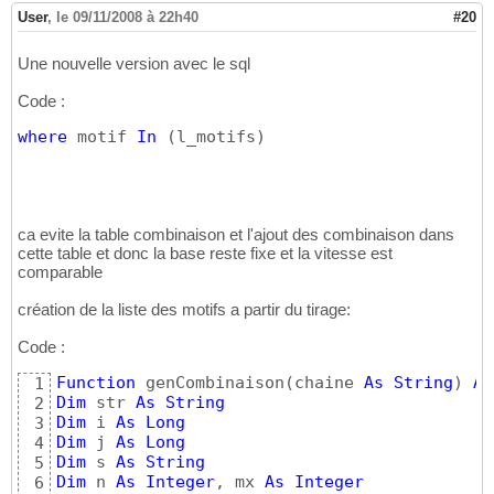
User
,
le 09/11/2008 à 22h40
#20
Une nouvelle version avec le sql
Code :
where
 motif 
In
(
l_motifs
)
ca evite la table combinaison et l'ajout des combinaison dans
cette table et donc la base reste fixe et la vitesse est
comparable
création de la liste des motifs a partir du tirage:
Code :
Function
 genCombinaison
(
chaine 
As
String
)
As
1
Dim
 str 
As
String
2
Dim
 i 
As
Long
3
Dim
 j 
As
Long
4
Dim
 s 
As
String
5
Dim
 n 
As
Integer
, mx 
As
Integer
6