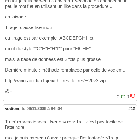
En fait je suis parvenu a environ 1 seconde en changeant un
peu le motif et en utilisant un like dans la procedure...
en faisant:
Tirage_classé like motif
ou tirage est par exemple "ABCDEFGHI" et
motif du style "*C*E*F*H*I*" pour "FICHE"
mais la base de données est 2 fois plus grosse
Dernière minute : méthode remplacée par celle de vodiem...
http://winroad.club.fr/jeu/chiffres_lettres%20v2.zip
@+
0
0
vodiem
,
le 08/11/2008 à 04h04
#12
Tu m'impressionnes User environ: 1s... c'est pas facile de
l'atteindre.
moi, je suis parvenu à avoir presque l'instantané: <1s :p