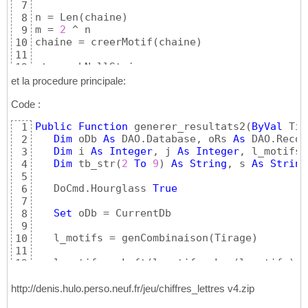
7
n = Len
(
chaine
)
8
m = 
2
 ^ n

9
chaine = creerMotif
(
chaine
)
10
11
str = vbNullString

12
13
et la procedure principale:
For
 i = 
1
To
 m

14
    mx = n - 
1
'max pour éviter des décal
Code :
15
For
 j = 
0
To
 mx

16
Public
Function
 generer_resultats2
(
ByVal
 Tir
1
        s = s + 
Mid
(
chaine, j + 
1
, SHR
(
i, j
)
17
Dim
 oDb 
As
 DAO.Database, oRs 
As
 DAO.Recor
2
Next
 j

18
Dim
 i 
As
Integer
, j 
As
Integer
, l_motifs 
3
If
 Len
(
s
)
 > 
1
Then
19
Dim
 tb_str
(
2
To
9
)
As
String
, s 
As
String
4
       str = str & Chr
(
39
)
 & s & Chr
(
39
)
 & 
"
20
5
end
if
21
   DoCmd.Hourglass 
True
6
22
7
Next
 i

23
Set
 oDb = CurrentDb

8
24
9
End
Function
25
   l_motifs = genCombinaison
(
Tirage
)
10
11
   l_motifs = Left
(
l_motifs, Len
(
l_motifs
)
 -
12
13
   sql_mots = 
"SELECT mot "
 & _

14
http://denis.hulo.perso.neuf.fr/jeu/chiffres_lettres v4.zip
"FROM dico "
 & _

15