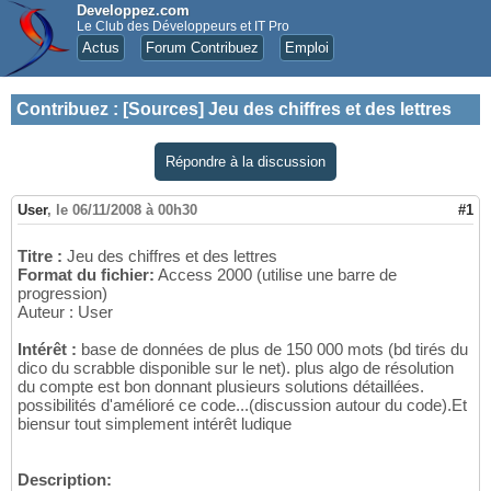
Developpez.com
Le Club des Développeurs et IT Pro
Actus
Forum Contribuez
Emploi
Contribuez
:
[Sources] Jeu des chiffres et des lettres
Répondre à la discussion
User
,
le 06/11/2008 à 00h30
#1
Titre :
Jeu des chiffres et des lettres
Format du fichier:
Access 2000 (utilise une barre de
progression)
Auteur : User
Intérêt :
base de données de plus de 150 000 mots (bd tirés du
dico du scrabble disponible sur le net). plus algo de résolution
du compte est bon donnant plusieurs solutions détaillées.
possibilités d'amélioré ce code...(discussion autour du code).Et
biensur tout simplement intérêt ludique
Description: