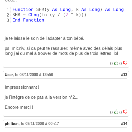
23
n = Len
(
chaine
)
24
Function
 SHR
(
y 
As
Long
, k 
As
Long
)
As
Long
' 
1
m = 
2
25
SHR = 
CLng
(
Int
(
y / 
(
2
 ^ k
)
)
)
2
ReDim
 t
(
m - 
1
)
26
End
Function
3
27
For
 i = 
0
To
 m - 
1
28
    mx = n - 
1
'max pour éviter des décal
29
je te laisse le soin de l'adapter à ton bébé.
For
 j = 
0
To
 mx

30
        s = s + 
Mid
(
chaine, j + 
1
, SHR
(
i, j
)
31
ps: micniv, si ca peut te rassurer: même avec des délais plus
Next
 j

32
long j'ai du mal à trouver de mots de plus de trois lettres. lol
    t
(
i
)
 = s

33
34
0
0
Next
 i

35
36
User
,
le 08/11/2008 à 13h56
#13
End
Function
37
38
Function
 genCombinaison2
(
chaine 
As
String
)
A
Impresssionnant !
39
Dim
 t
(
)
As
String
40
je l'intègre de ce pas à la version n°2...
Dim
 i 
As
Long
41
Dim
 j 
As
Long
42
Encore merci !
Dim
 s 
As
String
43
0
0
44
n = Len
(
chaine
)
45
philben
m = 
,
le 09/11/2008 à 00h17
2
#14
46
ReDim
 t
(
m - 
1
)
47