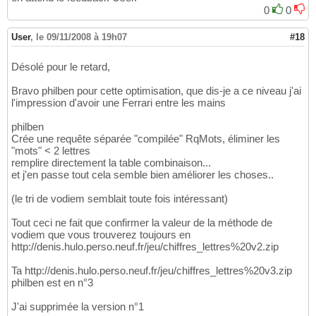
0
0
User
,
le 09/11/2008 à 19h07
#18
Désolé pour le retard,
Bravo philben pour cette optimisation, que dis-je a ce niveau j'ai
l'impression d'avoir une Ferrari entre les mains
philben
Crée une requête séparée "compilée" RqMots, éliminer les
"mots" < 2 lettres
remplire directement la table combinaison...
et j'en passe tout cela semble bien améliorer les choses..
(le tri de vodiem semblait toute fois intéressant)
Tout ceci ne fait que confirmer la valeur de la méthode de
vodiem que vous trouverez toujours en
http://denis.hulo.perso.neuf.fr/jeu/chiffres_lettres%20v2.zip
Ta http://denis.hulo.perso.neuf.fr/jeu/chiffres_lettres%20v3.zip
philben est en n°3
J'ai supprimée la version n°1