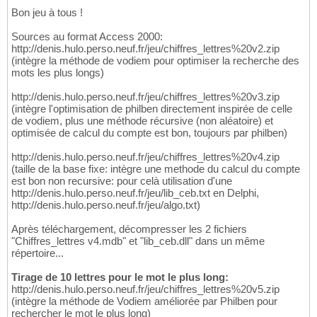
Bon jeu à tous !
Sources au format Access 2000:
http://denis.hulo.perso.neuf.fr/jeu/chiffres_lettres%20v2.zip
(intègre la méthode de vodiem pour optimiser la recherche des
mots les plus longs)
http://denis.hulo.perso.neuf.fr/jeu/chiffres_lettres%20v3.zip
(intègre l'optimisation de philben directement inspirée de celle
de vodiem, plus une méthode récursive (non aléatoire) et
optimisée de calcul du compte est bon, toujours par philben)
http://denis.hulo.perso.neuf.fr/jeu/chiffres_lettres%20v4.zip
(taille de la base fixe: intègre une methode du calcul du compte
est bon non recursive: pour celà utilisation d'une
http://denis.hulo.perso.neuf.fr/jeu/lib_ceb.txt en Delphi,
http://denis.hulo.perso.neuf.fr/jeu/algo.txt)
Après téléchargement, décompresser les 2 fichiers
"Chiffres_lettres v4.mdb" et "lib_ceb.dll" dans un même
répertoire...
Tirage de 10 lettres pour le mot le plus long:
http://denis.hulo.perso.neuf.fr/jeu/chiffres_lettres%20v5.zip
(intègre la méthode de Vodiem améliorée par Philben pour
rechercher le mot le plus long)