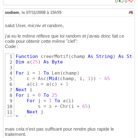
If
 v
(
boucl1
)
 > v
(
boucl2
)
Then
15
0
0
        tempo = v
(
boucl1
)
16
        v
(
boucl1
)
 = v
(
boucl2
)
17
vodiem
,
le 07/11/2008 à 15h59
#6
        v
(
boucl2
)
 = tempo

18
End
If
19
salut User, micniv et random,
Next
20
Next
 boucl1

21
j'ai eu le même réflexe que toi random et j'avais donc fait ce
tempo = v
(
1
)
22
code pour obtenir cette même "clef":
For
 boucl1 = 
2
To
 longu

23
Code :
tempo = tempo & v
(
boucl1
)
24
Next
 boucl1

25
Function
 creerMotif
(
champ 
As
String
)
As
Stri
1
26
Dim
 a
(
25
)
As
Byte
2
End
Function
27
3
For
 i = 
1
To
 Len
(
champ
)
4
    c = Asc
(
Mid
(
champ, i, 
1
)
)
 - 
65
5
    a
(
c
)
 = a
(
c
)
 + 
1
6
Next
7
For
 i = 
0
To
25
8
For
 j = 
1
To
 a
(
i
)
9
        s = s + Chr
(
i + 
65
)
10
Next
11
Next
 i

12
13
End
Function
14
mais cela n'est pas suffisant pour rendre plus rapide le
traitement.