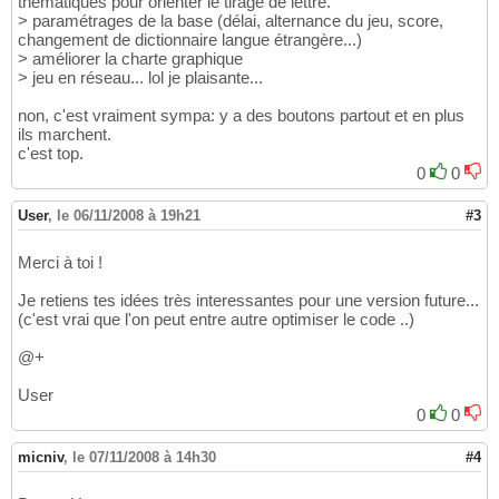
thématiques pour orienter le tirage de lettre.
> paramétrages de la base (délai, alternance du jeu, score,
changement de dictionnaire langue étrangère...)
> améliorer la charte graphique
> jeu en réseau... lol je plaisante...
non, c'est vraiment sympa: y a des boutons partout et en plus
ils marchent.
c'est top.
0
0
User
,
le 06/11/2008 à 19h21
#3
Merci à toi !
Je retiens tes idées très interessantes pour une version future...
(c'est vrai que l'on peut entre autre optimiser le code ..)
@+
User
0
0
micniv
,
le 07/11/2008 à 14h30
#4