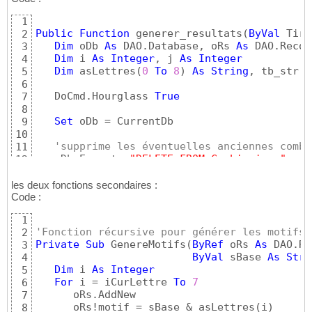
DoCmd.SetWarnings 
True
73
rs.Close

74
1
75
Public
Function
 generer_resultats
(
ByVal
 Tira
2
leSQL = 
"SELECT t1.mot, len(t1.mot) AS taill
76
Dim
 oDb 
As
 DAO.Database, oRs 
As
 DAO.Recor
3
"FROM dico AS t1 "
 & _

77
Dim
 i 
As
Integer
, j 
As
Integer
4
"WHERE EXISTS (select t2.motif from 
78
Dim
 asLettres
(
0
To
8
)
As
String
, tb_str
(
2
5
"ORDER BY len(t1.mot) DESC , t1.mot;
79
6
80
   DoCmd.Hourglass 
True
7
Set
 rs = CurrentDb.OpenRecordset
(
leSQL, dbOp
81
8
82
Set
 oDb = CurrentDb

9
While
Not
 rs.EOF

83
10
    Debug.Print rs!mot, rs!taille

84
'supprime les éventuelles anciennes combi
11
85
   oDb.Execute 
"DELETE FROM Combinaison"
, db
12
Wend
86
Set
 oRs = oDb.OpenRecordset
(
"Combinaison"
13
End
Sub
87
14
les deux fonctions secondaires :
'Créer un tableau des lettres du tirage
Code :
15
For
 i = 
0
To
8
16
1
      asLettres
(
i
)
 = Mid$
(
Tirage, i + 
1
, 
1
)
17
'Fonction récursive pour générer les motifs
2
Next
 i

18
Private
Sub
 GenereMotifs
(
ByRef
 oRs 
As
 DAO.Re
3
19
ByVal
 sBase 
As
Stri
4
'Trier ce tableau par ordre croissant pou
20
Dim
 i 
As
Integer
5
   TriLettres asLettres

21
For
 i = iCurLettre 
To
7
6
22
      oRs.AddNew

7
'Génère 502 motifs (motifs de 1 lettre ne
23
      oRs!motif = sBase & asLettres
(
i
)
8
For
 i = 
1
To
8
24