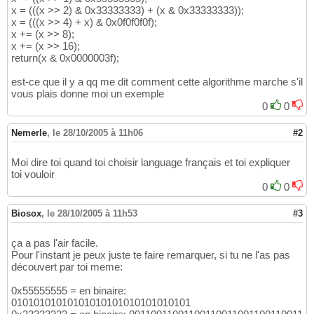
x = (((x >> 2) & 0x33333333) + (x & 0x33333333));
x = (((x >> 4) + x) & 0x0f0f0f0f);
x += (x >> 8);
x += (x >> 16);
return(x & 0x0000003f);
est-ce que il y a qq me dit comment cette algorithme marche s'il
vous plais donne moi un exemple
0
0
Nemerle
,
le 28/10/2005 à 11h06
#2
Moi dire toi quand toi choisir language français et toi expliquer
toi vouloir
0
0
Biosox
,
le 28/10/2005 à 11h53
#3
ça a pas l'air facile.
Pour l'instant je peux juste te faire remarquer, si tu ne l'as pas
découvert par toi meme:
0x55555555 = en binaire:
01010101010101010101010101010101