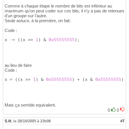
Comme à chaque étape le nombre de bits est inférieur au
maximum qu'on peut coder sur ces bits, il n'y a pas de retenues
d'un groupe sur l'autre.
Seule astuce, à la première, on fait:
Code :
x -= 
(
(
x >> 
1
)
 & 
0x55555555
)
;
au lieu de faire
Code :
x = 
(
(
x >> 
1
)
 & 
0x55555555
)
 + 
(
x & 
0x55555555
)
)
;
Mais ça semble equivalent.
0
0
S.H
,
le 28/10/2005 à 23h08
#7