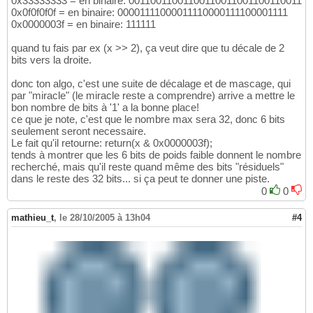
0x33333333 = en binaire: 00110011001100110011001100110011
0x0f0f0f0f = en binaire: 00001111000011110000111100001111
0x0000003f = en binaire: 111111
quand tu fais par ex (x >> 2), ça veut dire que tu décale de 2
bits vers la droite.
donc ton algo, c'est une suite de décalage et de mascage, qui
par "miracle" (le miracle reste a comprendre) arrive a mettre le
bon nombre de bits à '1' a la bonne place!
ce que je note, c'est que le nombre max sera 32, donc 6 bits
seulement seront necessaire.
Le fait qu'il retourne: return(x & 0x0000003f);
tends à montrer que les 6 bits de poids faible donnent le nombre
recherché, mais qu'il reste quand même des bits "résiduels"
dans le reste des 32 bits... si ça peut te donner une piste.
0
0
mathieu_t
,
le 28/10/2005 à 13h04
#4