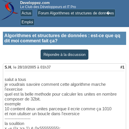
Developpez.com
Le Club des Développeurs et IT Pro
Actus
Forum Algorithmes et structures de donn�es
Emploi
Algorithmes et structures de données
:
est-ce que qq
dit moi comment fait ça?
Répondre à la discussion
S.H
,
le 28/10/2005 à 01h37
#1
salut a tous
je voudrais savoire comment cette algorithme marche
l'exercise
quel est la belle methode pour calculer les unites en nombre
composer de 32bit.
exemple
10 contient deux unites parceque il ecrie comme ça 1010
et non utuliser un boucle dans l'exersice
------------------
la soulition
x -= ((x >> 1) & 0x55555555);