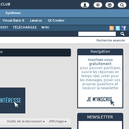
CLUB
Systèmes
Visual Basic 6
Lazarus
Qt Creator
DEFI
TÉLÉCHARGEZ
WIKI
Recherche avancée
Navigation
es
Inscrivez-vous
gratuitement
pour pouvoir participer,
suivre les réponses en
temps réel, voter pour
les messages, poser vos
propres questions et
recevoir la newsletter
Outils de la discussion
Affichage