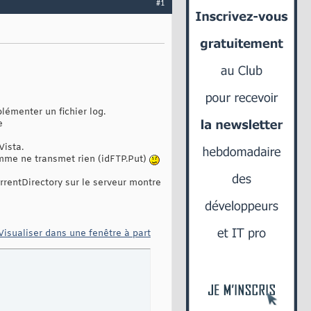
#1
lémenter un fichier log.
e
ista.
mme ne transmet rien (idFTP.Put)
rentDirectory sur le serveur montre
Visualiser dans une fenêtre à part