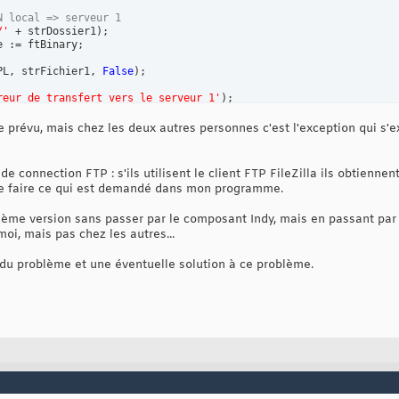
N local => serveur 1
/'
 + strDossier1
)
;

PL, strFichier1, 
False
)
reur de transfert vers le serveur 1'
)
prévu, mais chez les deux autres personnes c'est l'exception qui s'ex
de connection FTP : s'ils utilisent le client FTP FileZilla ils obtienne
de faire ce qui est demandé dans mon programme.
uxième version sans passer par le composant Indy, mais en passant p
moi, mais pas chez les autres...
 du problème et une éventuelle solution à ce problème.