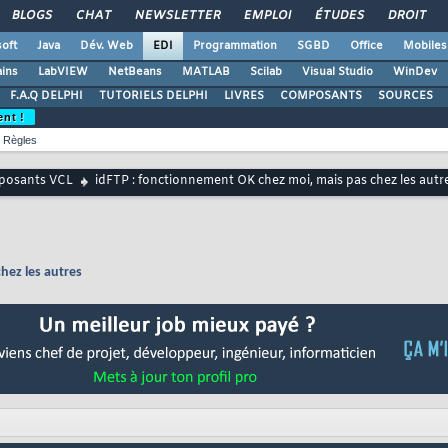
BLOGS
CHAT
NEWSLETTER
EMPLOI
ÉTUDES
DROIT
oft
Java
Dév. Web
EDI
Programmation
SGBD
Office
Mobiles
ains
LabVIEW
NetBeans
MATLAB
Scilab
Visual Studio
WinDev
F.A.Q DELPHI
TUTORIELS DELPHI
LIVRES
COMPOSANTS
SOURCES
ent !
Règles
osants VCL
idFTP : fonctionnement OK chez moi, mais pas chez les autr
hez les autres