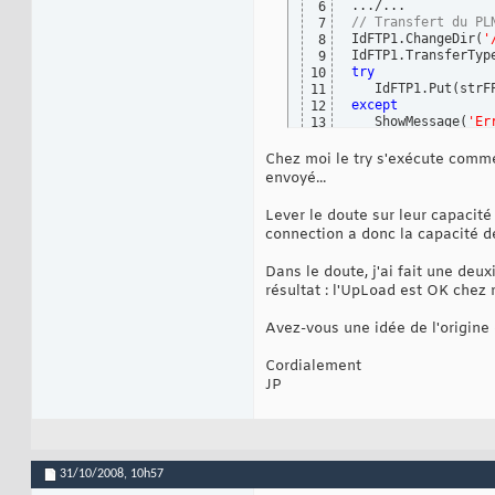
6
// Transfert du PL
7
IdFTP1.ChangeDir
(
'
8
9
try
10
   IdFTP1.Put
(
strF
11
except
12
   ShowMessage
(
'Er
13
end
;
14
Chez moi le try s'exécute comme 
envoyé...
Lever le doute sur leur capacité 
connection a donc la capacité 
Dans le doute, j'ai fait une de
résultat : l'UpLoad est OK chez 
Avez-vous une idée de l'origine
Cordialement
JP
31/10/2008,
10h57