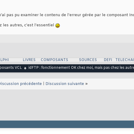
n'ai pas pu examiner le contenu de l'erreur gérée par le composant In
les autres, c'est l'essentiel
LPHI
LIVRES
COMPOSANTS
SOURCES
DEFI
TELECHA
osants VCL
idFTP : fonctionnement OK chez moi, mais pas chez les autr
iscussion précédente
|
Discussion suivante
»