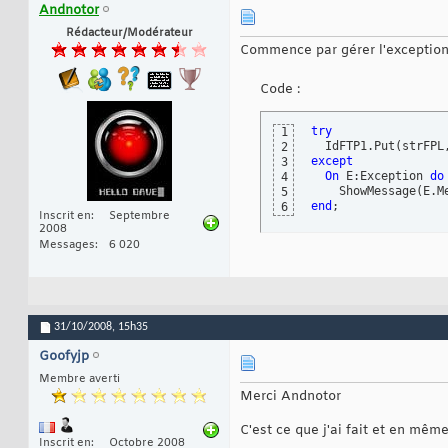
Andnotor
Rédacteur/Modérateur
Commence par gérer l'exception 
Code :
try
1
  IdFTP1.Put
(
strFPL
2
except
3
On
 E:Exception 
do
4
    ShowMessage
(
E.M
5
end
;
6
Inscrit en
Septembre
2008
Messages
6 020
31/10/2008,
15h35
Goofyjp
Membre averti
Merci Andnotor
C'est ce que j'ai fait et en mêm
Inscrit en
Octobre 2008