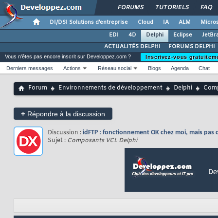
FORUMS
TUTORIELS
FAQ
DI/DSI Solutions d'entreprise
Cloud
IA
ALM
Micros
EDI
4D
Delphi
Eclipse
JetBr
ACTUALITÉS DELPHI
FORUMS DELPHI
Vous n'êtes pas encore inscrit sur Developpez.com ?
Inscrivez-vous gratuitem
Derniers messages
Actions
Réseau social
Blogs
Agenda
Chat
Forum
Environnements de développement
Delphi
Comp
+
Répondre à la discussion
Discussion :
idFTP : fonctionnement OK chez moi, mais pas c
Sujet :
Composants VCL Delphi