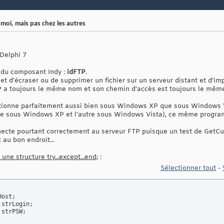
moi, mais pas chez les autres
 Delphi 7
e du composant Indy :
idFTP
.
 d'écraser ou de supprimer un fichier sur un serveur distant et d'imp
FTP a toujours le même nom et son chemin d'accès est toujours le mêm
ionne parfaitement aussi bien sous Windows XP que sous Windows V
e sous Windows XP et l'autre sous Windows Vista), ce même progra
ecte pourtant correctement au serveur FTP puisque un test de GetCur
 au bon endroit...
ne structure try...except...end;
:
Sélectionner tout
-
ost;

strLogin;

strPSW;
