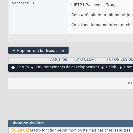
Messages
15
IdFTP1.Passive := True;
Cela a résolu le problème et je 
Cela fonctionne maintenant chez 
+
Répondre à la discussion
Actualités
F.A.Q DELPHI
TUTORIELS DE
Forum
Environnements de développement
Delphi
Comp
«
D
Discussions similaires
[XL-2007]
Macro fonctionne sur mon poste mais pas chez les autres