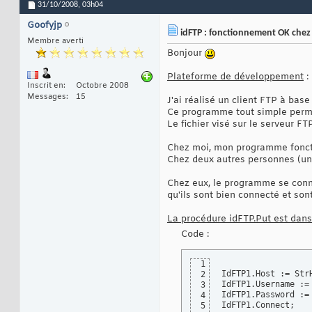
31/10/2008,
03h04
Goofyjp
idFTP : fonctionnement OK chez 
Membre averti
Bonjour
Plateforme de développement
:
Inscrit en
Octobre 2008
Messages
15
J'ai réalisé un client FTP à bas
Ce programme tout simple permet
Le fichier visé sur le serveur 
Chez moi, mon programme fonct
Chez deux autres personnes (un
Chez eux, le programme se conn
qu'ils sont bien connecté et sont
La procédure idFTP.Put est dans u
Code :
1
IdFTP1.Host := StrH
2
IdFTP1.Username := 
3
IdFTP1.Password := 
4
IdFTP1.Connect;

5