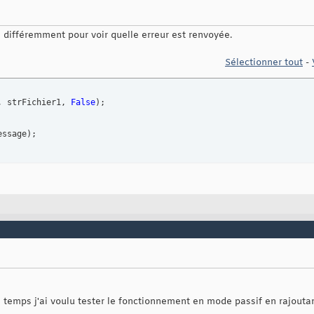
différemment pour voir quelle erreur est renvoyée.
Sélectionner tout
-
, strFichier1, 
False
)
essage
)
e temps j'ai voulu tester le fonctionnement en mode passif en rajoutan